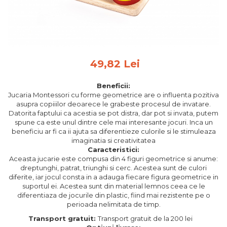
Feng Shui
Tablouri personalizate
IQ Puzzle
Diplome si Plachete
49,82 Lei
Insigne
Beneficii:
Felicitari din lemn
Jucaria Montessori cu forme geometrice are o influenta pozitiva
asupra copiiilor deoarece le grabeste procesul de invatare.
Felicitari pentru cei dragi
Datorita faptului ca acestia se pot distra, dar pot si invata, putem
Felicitari cu model
spune ca este unul dintre cele mai interesante jocuri. Inca un
Rame foto din lemn
beneficiu ar fi ca ii ajuta sa diferentieze culorile si le stimuleaza
imaginatia si creativitatea
Camion din lemn
Caracteristici:
Aceasta jucarie este compusa din 4 figuri geometrice si anume:
Aromaterapie
dreptunghi, patrat, triunghi si cerc. Acestea sunt de culori
Papioane din lemn
diferite, iar jocul consta in a adauga fiecare figura geometrice in
suportul ei. Acestea sunt din material lemnos ceea ce le
Decoratiuni pentru casa
diferentiaza de jocurile din plastic, fiind mai rezistente pe o
perioada nelimitata de timp.
Genti si portofele barbati din
piele naturala
Transport gratuit:
Transport gratuit de la 200 lei