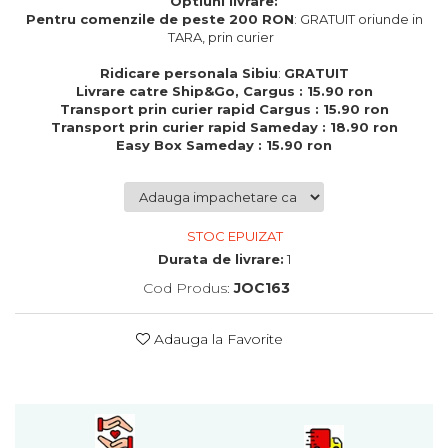
Optiuni livrare:
Cadouri de Paste
Pentru comenzile de peste 200 RON
: GRATUIT oriunde in
TARA, prin curier
Produse personalizate pentru
nunti si botezuri
Ridicare personala Sibiu
:
GRATUIT
Livrare catre Ship&Go, Cargus : 15.90 ron
Martisoare
Transport prin curier rapid Cargus : 15.90 ron
Cadouri personalizate pentru
Transport prin curier rapid Sameday : 18.90 ron
cei dragi
Easy Box Sameday : 15.90 ron
Cadouri pentru profesori
Cadouri pentru parinti
Cadouri pentru EA
STOC EPUIZAT
Cadouri pentru EL
Durata de livrare:
1
Cadouri pentru iubit
Cod Produs:
JOC163
Cadouri pentru iubita
Cadouri pentru mama
Adauga la Favorite
Cadouri pentru tata
Cadouri pentru cea mai buna
prietena
Cadouri pentru bunici
Cadouri personalizate pentru nasi