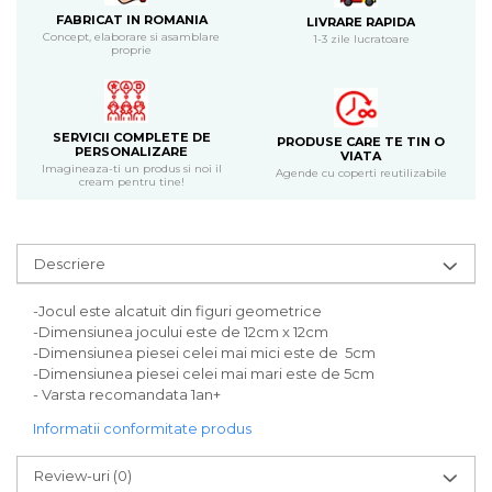
Bijuterii
FABRICAT IN ROMANIA
LIVRARE RAPIDA
Concept, elaborare si asamblare
1-3 zile lucratoare
CERCEI ZAMAC
proprie
Ateliere - planse cu nisip colorat
SERVICII COMPLETE DE
PRODUSE CARE TE TIN O
PERSONALIZARE
VIATA
Imagineaza-ti un produs si noi il
Agende cu coperti reutilizabile
cream pentru tine!
Descriere
-Jocul este alcatuit din figuri geometrice
-Dimensiunea jocului este de 12cm x 12cm
-Dimensiunea piesei celei mai mici este de 5cm
-Dimensiunea piesei celei mai mari este de 5cm
- Varsta recomandata 1an+
Informatii conformitate produs
Review-uri
(0)