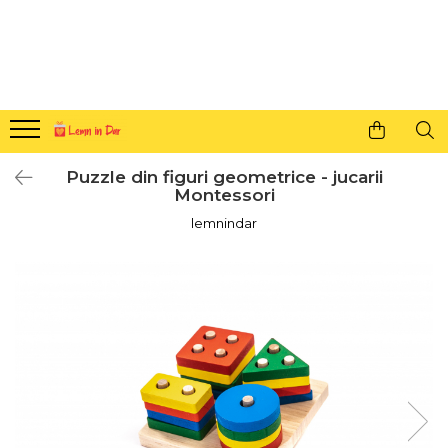
Cadouri personalizate pentru tine si cei dragi
Agende din lemn
Agende 10x10
Agende A5
Puzzle din figuri geometrice - jucarii
Semne de carte
Montessori
Decoratiuni Craciun
lemnindar
Decoratiuni cu nume
Decoratiuni cu lumina
Decoratiuni pentru cei dragi
Decoratiuni cu peisaje de iarna
Sosete de Craciun
Magneti de Craciun
Jucarii din lemn
Cercei din lemn