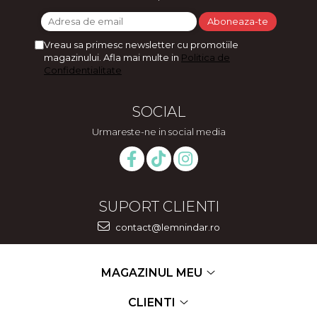
Feng Shui
Tablouri personalizate
Vreau sa primesc newsletter cu promotiile
magazinului. Afla mai multe in
Politica de
IQ Puzzle
Confidentialitate
Diplome si Plachete
Insigne
SOCIAL
Felicitari din lemn
Urmareste-ne in social media
Felicitari pentru cei dragi
Felicitari cu model
Rame foto din lemn
Camion din lemn
SUPORT CLIENTI
Aromaterapie
contact@lemnindar.ro
Papioane din lemn
Decoratiuni pentru casa
MAGAZINUL MEU
Genti si portofele barbati din
CLIENTI
piele naturala