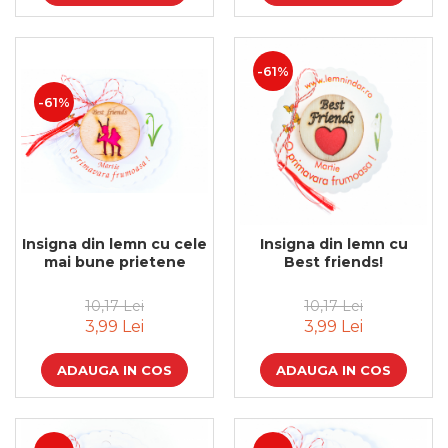
Bijuterii
CERCEI ZAMAC
Ateliere - planse cu nisip colorat
-61%
-61%
Insigna din lemn cu cele
Insigna din lemn cu
mai bune prietene
Best friends!
10,17 Lei
10,17 Lei
3,99 Lei
3,99 Lei
ADAUGA IN COS
ADAUGA IN COS