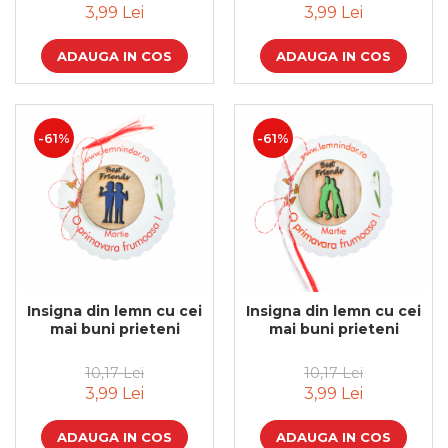
3,99 Lei
3,99 Lei
Cadouri de Paste
Produse personalizate pentru
ADAUGA IN COS
ADAUGA IN COS
nunti si botezuri
Martisoare
Cadouri personalizate pentru
-61%
-61%
cei dragi
Cadouri pentru profesori
Cadouri pentru parinti
Cadouri pentru EA
Cadouri pentru EL
Cadouri pentru iubit
Cadouri pentru iubita
Insigna din lemn cu cei
Insigna din lemn cu cei
Cadouri pentru mama
mai buni prieteni
mai buni prieteni
Cadouri pentru tata
Cadouri pentru cea mai buna
10,17 Lei
10,17 Lei
prietena
3,99 Lei
3,99 Lei
Cadouri pentru bunici
Cadouri personalizate pentru nasi
ADAUGA IN COS
ADAUGA IN COS