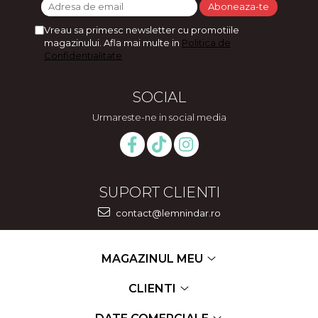
Feng Shui
Vreau sa primesc newsletter cu promotiile
Tablouri personalizate
magazinului. Afla mai multe in
Politica de
Confidentialitate
IQ Puzzle
Diplome si Plachete
SOCIAL
Insigne
Urmareste-ne in social media
Felicitari din lemn
Felicitari pentru cei dragi
Felicitari cu model
Rame foto din lemn
SUPORT CLIENTI
Camion din lemn
contact@lemnindar.ro
Aromaterapie
Papioane din lemn
MAGAZINUL MEU
Decoratiuni pentru casa
CLIENTI
Genti si portofele barbati din
piele naturala