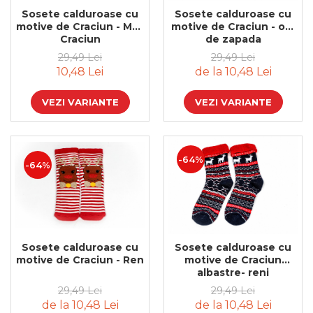
Sosete calduroase cu
Sosete calduroase cu
Feng Shui
motive de Craciun - Mos
motive de Craciun - om
Tablouri personalizate
Craciun
de zapada
29,49 Lei
29,49 Lei
IQ Puzzle
10,48 Lei
de la 10,48 Lei
Diplome si Plachete
Insigne
VEZI VARIANTE
VEZI VARIANTE
Felicitari din lemn
Felicitari pentru cei dragi
-64%
Felicitari cu model
-64%
Rame foto din lemn
Camion din lemn
Aromaterapie
Papioane din lemn
Sosete calduroase cu
Sosete calduroase cu
motive de Craciun - Ren
motive de Craciun
Decoratiuni pentru casa
albastre- reni
Genti si portofele barbati din
29,49 Lei
29,49 Lei
piele naturala
de la 10,48 Lei
de la 10,48 Lei