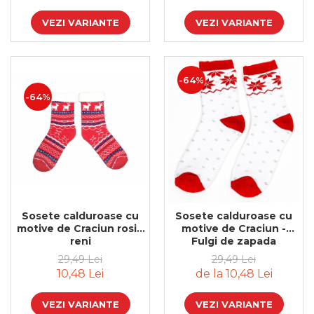
Cadouri de Paste
VEZI VARIANTE
VEZI VARIANTE
Produse personalizate pentru
nunti si botezuri
Martisoare
-64%
Cadouri personalizate pentru
-64%
cei dragi
Cadouri pentru profesori
Cadouri pentru parinti
Cadouri pentru EA
Cadouri pentru EL
Cadouri pentru iubit
Cadouri pentru iubita
Sosete calduroase cu
Sosete calduroase cu
Cadouri pentru mama
motive de Craciun rosii-
motive de Craciun -
reni
Fulgi de zapada
Cadouri pentru tata
Cadouri pentru cea mai buna
29,49 Lei
29,49 Lei
prietena
10,48 Lei
de la 10,48 Lei
Cadouri pentru bunici
VEZI VARIANTE
VEZI VARIANTE
Cadouri personalizate pentru nasi