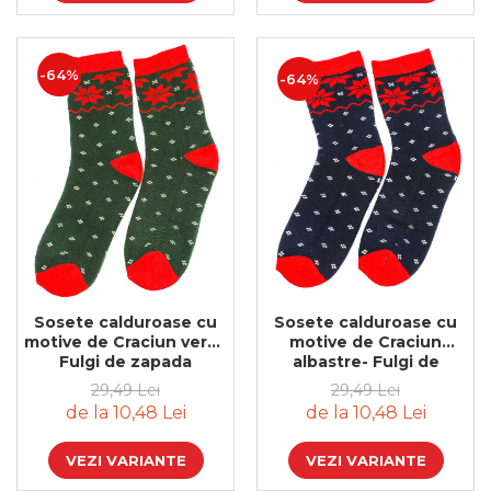
Bijuterii
CERCEI ZAMAC
Ateliere - planse cu nisip colorat
-64%
-64%
Sosete calduroase cu
Sosete calduroase cu
motive de Craciun verzi-
motive de Craciun
Fulgi de zapada
albastre- Fulgi de
zapada
29,49 Lei
29,49 Lei
de la 10,48 Lei
de la 10,48 Lei
VEZI VARIANTE
VEZI VARIANTE