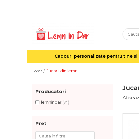
Cadouri personalizate pentru tine si cei dragi
Agende din lemn
Agende 10x10
Agende A5
Cadouri personalizate pentru tine si 
Semne de carte
Decoratiuni Craciun
Jucarii din lemn
Home /
Decoratiuni cu nume
Decoratiuni cu lumina
Jucar
Producatori
Decoratiuni pentru cei dragi
Afiseaz
Decoratiuni cu peisaje de iarna
lemnindar
(74)
Sosete de Craciun
Magneti de Craciun
Pret
Jucarii din lemn
Cercei din lemn