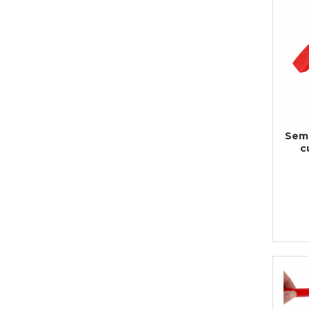
Cadouri de Paste
Produse personalizate pentru
nunti si botezuri
Martisoare
Cadouri personalizate pentru
cei dragi
Cadouri pentru profesori
Semi
Cadouri pentru parinti
c
Cadouri pentru EA
Cadouri pentru EL
Cadouri pentru iubit
Cadouri pentru iubita
Cadouri pentru mama
Cadouri pentru tata
Cadouri pentru cea mai buna
prietena
Cadouri pentru bunici
Cadouri personalizate pentru nasi