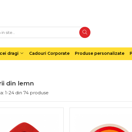
cei dragi
Cadouri Corporate
Produse personalizate
P
ii din lemn
a:
1-
24
din
74
produse