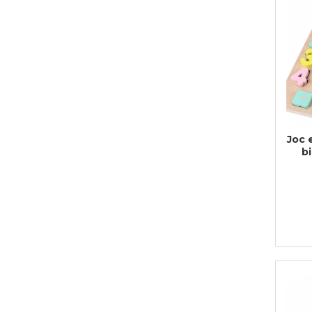
Bijuterii
CERCEI ZAMAC
Ateliere - planse cu nisip colorat
Joc 
b