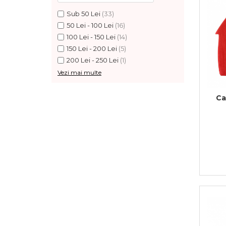
Feng Shui
Sub 50 Lei
(33)
50 Lei - 100 Lei
(16)
Tablouri personalizate
100 Lei - 150 Lei
(14)
IQ Puzzle
150 Lei - 200 Lei
(5)
Diplome si Plachete
200 Lei - 250 Lei
(1)
Vezi mai multe
Insigne
Felicitari din lemn
Ca
Felicitari pentru cei dragi
Felicitari cu model
Rame foto din lemn
Camion din lemn
Aromaterapie
Papioane din lemn
Decoratiuni pentru casa
Genti si portofele barbati din
piele naturala