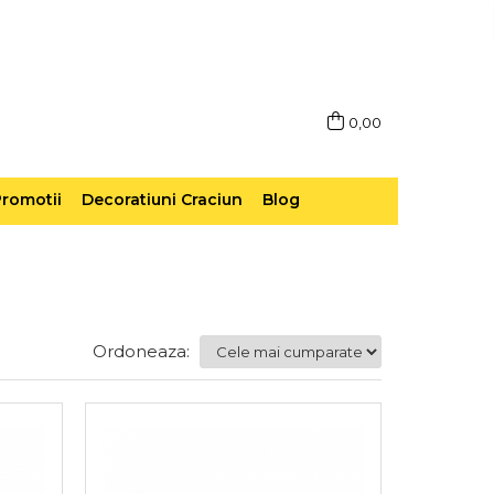
0,00
romotii
Decoratiuni Craciun
Blog
Ordoneaza: