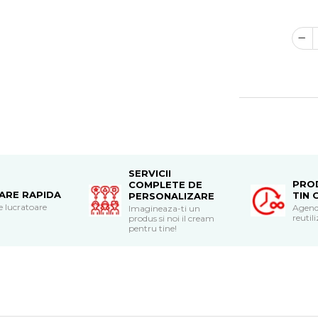
SERVICII
PRO
COMPLETE DE
RARE RAPIDA
TIN 
PERSONALIZARE
le lucratoare
Agend
Imagineaza-ti un
reutili
produs si noi il cream
pentru tine!