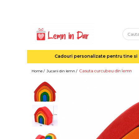
Cadouri personalizate pentru tine si cei dragi
Agende din lemn
Agende 10x10
Agende A5
Cadouri personalizate pentru tine si 
Semne de carte
Decoratiuni Craciun
Casuta curcubeu din lemn
Home /
Jucarii din lemn /
Decoratiuni cu nume
Decoratiuni cu lumina
Decoratiuni pentru cei dragi
Decoratiuni cu peisaje de iarna
Sosete de Craciun
Magneti de Craciun
Jucarii din lemn
Cercei din lemn