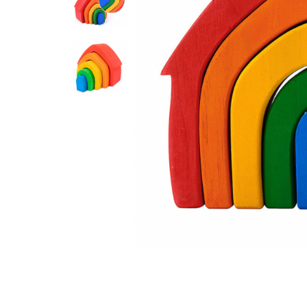
Feng Shui
Tablouri personalizate
IQ Puzzle
Diplome si Plachete
Insigne
Felicitari din lemn
Felicitari pentru cei dragi
Felicitari cu model
Rame foto din lemn
Camion din lemn
Aromaterapie
Papioane din lemn
Decoratiuni pentru casa
Genti si portofele barbati din
piele naturala