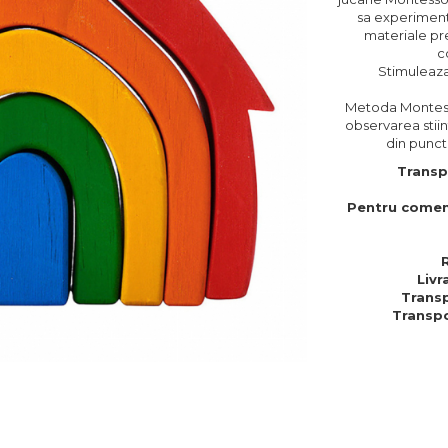
sa experimente
materiale pre
c
Stimuleaz
Metoda Montess
observarea stiin
din punct 
Transp
Pentru comen
Livr
Transp
Transpo