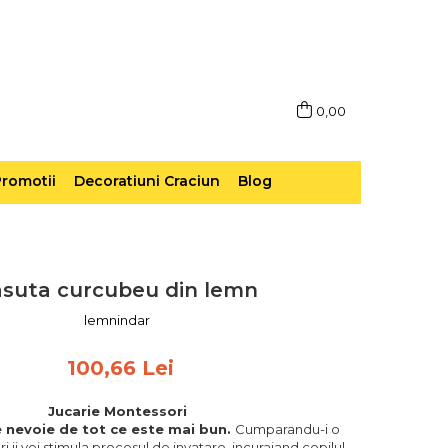
0,00
romotii
Decoratiuni Craciun
Blog
suta curcubeu din lemn
lemnindar
100,66 Lei
Jucarie Montessori
e nevoie de tot ce este mai bun.
Cumparandu-i o
i ii vei stimula procesul de invatare, incurajand copilul