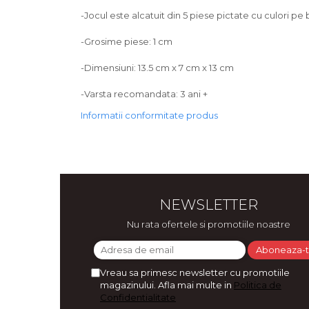
Bijuterii
-Jocul este alcatuit din 5 piese pictate cu culori pe
CERCEI ZAMAC
-Grosime piese: 1 cm
Ateliere - planse cu nisip colorat
-Dimensiuni: 13.5 cm x 7 cm x 13 cm
-Varsta recomandata: 3 ani +
Informatii conformitate produs
NEWSLETTER
Nu rata ofertele si promotiile noastre
Vreau sa primesc newsletter cu promotiile
magazinului. Afla mai multe in
Politica de
Confidentialitate