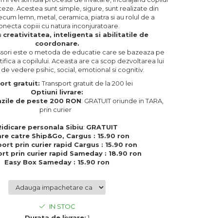
ze. Acestea sunt simple, sigure, sunt realizate din
cum lemn, metal, ceramica, piatra si au rolul de a
onecta copiii cu natura inconjuratoare.
a
creativitatea, inteligenta si abilitatile de
coordonare.
ori este o metoda de educatie care se bazeaza pe
tifica a copilului. Aceasta are ca scop dezvoltarea lui
de vedere psihic, social, emotional si cognitiv.
ort gratuit:
Transport gratuit de la 200 lei
Optiuni livrare:
zile de peste 200 RON
: GRATUIT oriunde in TARA,
prin curier
Ridicare personala Sibiu
:
GRATUIT
are catre Ship&Go, Cargus : 15.90 ron
ort prin curier rapid Cargus : 15.90 ron
rt prin curier rapid Sameday : 18.90 ron
Easy Box Sameday : 15.90 ron
IN STOC
Durata de livrare:
1