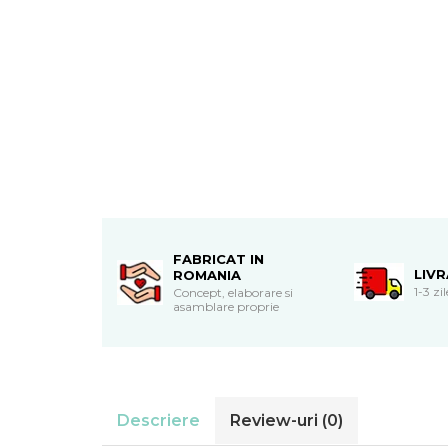
Cadouri de Paste
Produse personalizate pentru
nunti si botezuri
Martisoare
Cadouri personalizate pentru
cei dragi
Cadouri pentru profesori
Cadouri pentru parinti
Cadouri pentru EA
Cadouri pentru EL
FABRICAT IN
Cadouri pentru iubit
LIV
ROMANIA
1-3 zi
Concept, elaborare si
Cadouri pentru iubita
asamblare proprie
Cadouri pentru mama
Cadouri pentru tata
Cadouri pentru cea mai buna
prietena
Cadouri pentru bunici
Descriere
Review-uri
(0)
Cadouri personalizate pentru nasi