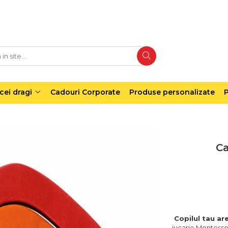
cei dragi
Cadouri Corporate
Produse personalizate
P
Ca
Copilul tau ar
jucarie Montessor