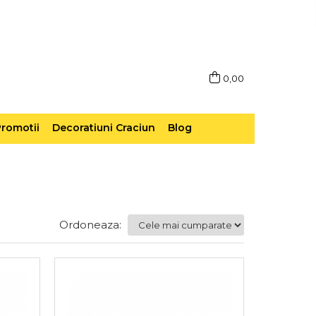
0,00
romotii
Decoratiuni Craciun
Blog
Ordoneaza: