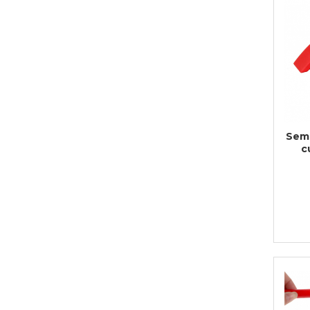
Cadouri de Paste
Produse personalizate pentru
nunti si botezuri
Martisoare
Cadouri personalizate pentru
cei dragi
Cadouri pentru profesori
Semi
Cadouri pentru parinti
c
Cadouri pentru EA
Cadouri pentru EL
Cadouri pentru iubit
Cadouri pentru iubita
Cadouri pentru mama
Cadouri pentru tata
Cadouri pentru cea mai buna
prietena
Cadouri pentru bunici
Cadouri personalizate pentru nasi