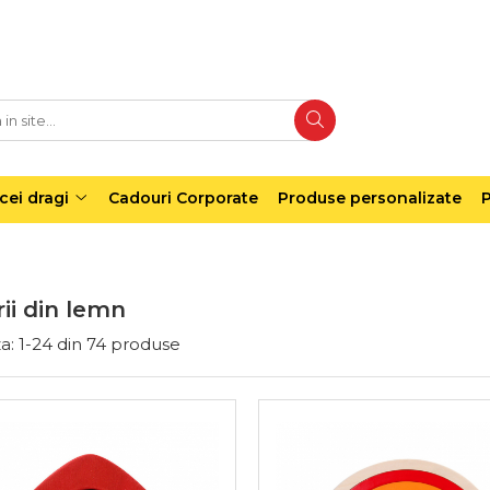
cei dragi
Cadouri Corporate
Produse personalizate
P
ii din lemn
a:
1-
24
din
74
produse