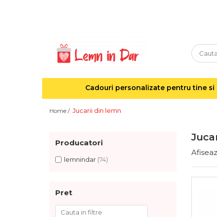
Cadouri personalizate pentru tine si cei dragi
Agende din lemn
Agende 10x10
Agende A5
Cadouri personalizate pentru tine si 
Semne de carte
Decoratiuni Craciun
Jucarii din lemn
Home /
Decoratiuni cu nume
Decoratiuni cu lumina
Jucar
Producatori
Decoratiuni pentru cei dragi
Afiseaz
Decoratiuni cu peisaje de iarna
lemnindar
(74)
Sosete de Craciun
Magneti de Craciun
Pret
Jucarii din lemn
Cercei din lemn