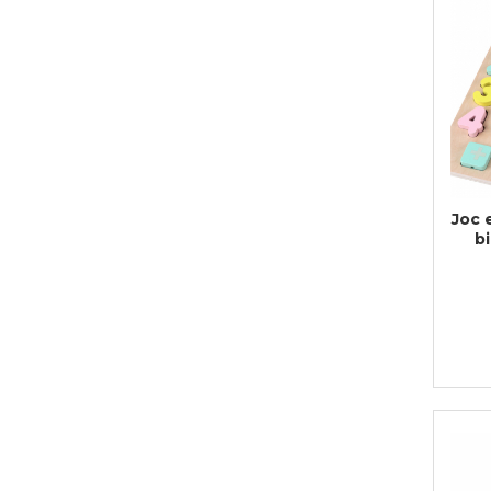
Bijuterii
CERCEI ZAMAC
Ateliere - planse cu nisip colorat
Joc 
b