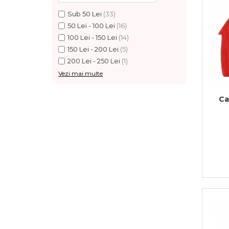
Feng Shui
Sub 50 Lei
(33)
50 Lei - 100 Lei
(16)
Tablouri personalizate
100 Lei - 150 Lei
(14)
IQ Puzzle
150 Lei - 200 Lei
(5)
Diplome si Plachete
200 Lei - 250 Lei
(1)
Vezi mai multe
Insigne
Felicitari din lemn
Ca
Felicitari pentru cei dragi
Felicitari cu model
Rame foto din lemn
Camion din lemn
Aromaterapie
Papioane din lemn
Decoratiuni pentru casa
Genti si portofele barbati din
piele naturala