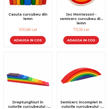
Feng Shui
Tablouri personalizate
Casuta curcubeu din
Joc Montessori -
lemn
semicerc curcubeu din
IQ Puzzle
lemn
Diplome si Plachete
100,66 Lei
70,16 Lei
Insigne
ADAUGA IN COS
ADAUGA IN COS
Felicitari din lemn
Felicitari pentru cei dragi
Felicitari cu model
Rame foto din lemn
Camion din lemn
Aromaterapie
Papioane din lemn
Decoratiuni pentru casa
Genti si portofele barbati din
Semicerc incomplet in
Dreptunghiuri in
piele naturala
culorile curcubeului -
culorile curcubeului -