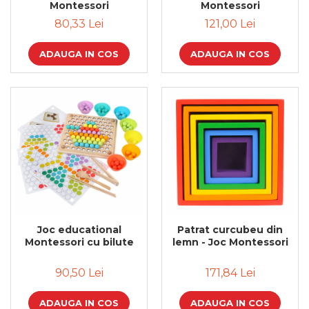
Montessori
Montessori
Cadouri de Paste
121,00 Lei
80,33 Lei
Produse personalizate pentru
nunti si botezuri
ADAUGA IN COS
ADAUGA IN COS
Martisoare
Cadouri personalizate pentru
cei dragi
Cadouri pentru profesori
Cadouri pentru parinti
Cadouri pentru EA
Cadouri pentru EL
Cadouri pentru iubit
Cadouri pentru iubita
Cadouri pentru mama
Joc educational
Patrat curcubeu din
Cadouri pentru tata
Montessori cu bilute
lemn - Joc Montessori
Cadouri pentru cea mai buna
prietena
90,50 Lei
171,84 Lei
Cadouri pentru bunici
Cadouri personalizate pentru nasi
ADAUGA IN COS
ADAUGA IN COS