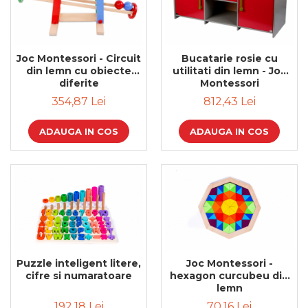
Joc Montessori - Circuit
Bucatarie rosie cu
din lemn cu obiecte
utilitati din lemn - Joc
diferite
Montessori
354,87 Lei
812,43 Lei
ADAUGA IN COS
ADAUGA IN COS
Puzzle inteligent litere,
Joc Montessori -
cifre si numaratoare
hexagon curcubeu din
lemn
192,18 Lei
70,16 Lei