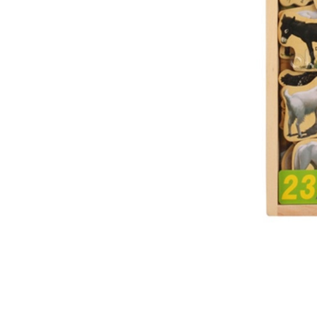
Feng Shui
Tablouri personalizate
IQ Puzzle
Diplome si Plachete
Insigne
Felicitari din lemn
Felicitari pentru cei dragi
Felicitari cu model
Rame foto din lemn
Camion din lemn
Aromaterapie
Papioane din lemn
Decoratiuni pentru casa
Genti si portofele barbati din
piele naturala