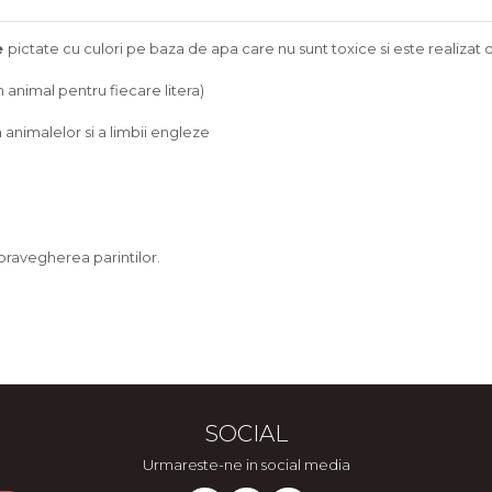
e
pictate cu culori pe baza de apa care nu sunt toxice si este realizat 
n animal pentru fiecare litera)
a animalelor si a limbii engleze
pravegherea parintilor.
SOCIAL
Urmareste-ne in social media