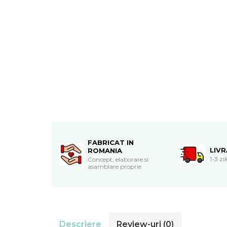
Cadouri de Paste
Produse personalizate pentru
nunti si botezuri
Martisoare
Cadouri personalizate pentru
cei dragi
Cadouri pentru profesori
Cadouri pentru parinti
Cadouri pentru EA
Cadouri pentru EL
Cadouri pentru iubit
FABRICAT IN
LIV
Cadouri pentru iubita
ROMANIA
1-3 zi
Concept, elaborare si
Cadouri pentru mama
asamblare proprie
Cadouri pentru tata
Cadouri pentru cea mai buna
prietena
Cadouri pentru bunici
Cadouri personalizate pentru nasi
Descriere
Review-uri
(0)