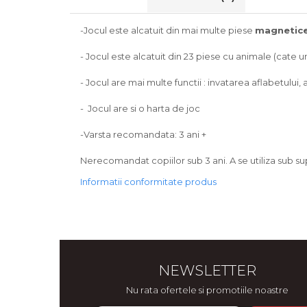
Bijuterii
CERCEI ZAMAC
-Jocul este alcatuit din mai multe piese
magnetic
Ateliere - planse cu nisip colorat
- Jocul este alcatuit din 23 piese cu animale (cate u
- Jocul are mai multe functii : invatarea aflabetului, 
- Jocul are si o harta de joc
-Varsta recomandata: 3 ani +
Nerecomandat copiilor sub 3 ani. A se utiliza sub su
Informatii conformitate produs
NEWSLETTER
Nu rata ofertele si promotiile noastre