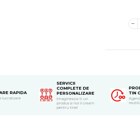
SERVICII
PRO
COMPLETE DE
RARE RAPIDA
TIN 
PERSONALIZARE
le lucratoare
Agend
Imagineaza-ti un
reutili
produs si noi il cream
pentru tine!