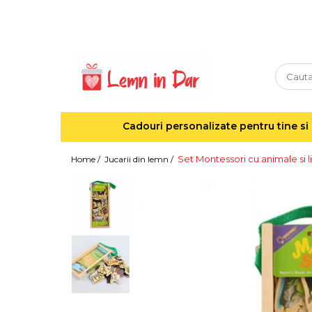
Cadouri personalizate pentru tine si cei dragi
Agende din lemn
Agende 10x10
Agende A5
Cadouri personalizate pentru tine si 
Semne de carte
Decoratiuni Craciun
Set Montessori cu animale si l
Home /
Jucarii din lemn /
Decoratiuni cu nume
Decoratiuni cu lumina
Decoratiuni pentru cei dragi
Decoratiuni cu peisaje de iarna
Sosete de Craciun
Magneti de Craciun
Jucarii din lemn
Cercei din lemn