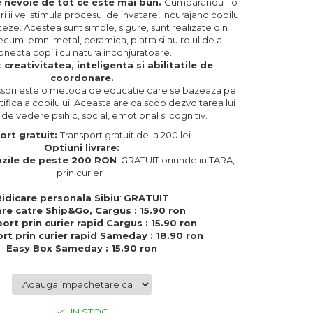
e nevoie de tot ce este mai bun.
Cumparandu-i o
i ii vei stimula procesul de invatare, incurajand copilul
ze. Acestea sunt simple, sigure, sunt realizate din
cum lemn, metal, ceramica, piatra si au rolul de a
onecta copiii cu natura inconjuratoare.
a
creativitatea, inteligenta si abilitatile de
coordonare.
ori este o metoda de educatie care se bazeaza pe
tifica a copilului. Aceasta are ca scop dezvoltarea lui
de vedere psihic, social, emotional si cognitiv.
ort gratuit:
Transport gratuit de la 200 lei
Optiuni livrare:
zile de peste 200 RON
: GRATUIT oriunde in TARA,
prin curier
Ridicare personala Sibiu
:
GRATUIT
are catre Ship&Go, Cargus : 15.90 ron
ort prin curier rapid Cargus : 15.90 ron
rt prin curier rapid Sameday : 18.90 ron
Easy Box Sameday : 15.90 ron
IN STOC