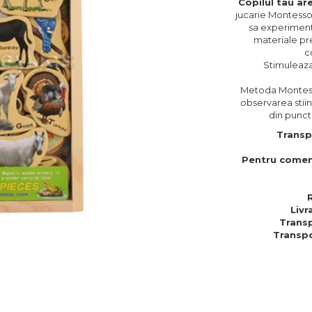
Copilul tau ar
jucarie Montessor
sa experimente
materiale pre
c
Stimuleaz
Metoda Montess
observarea stiin
din punct 
Transp
Pentru comen
Livr
Transp
Transpo