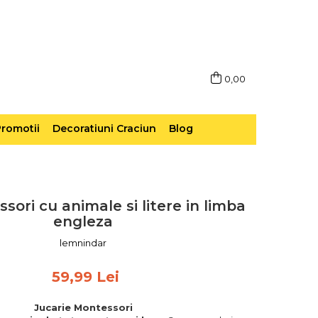
0,00
romotii
Decoratiuni Craciun
Blog
sori cu animale si litere in limba
engleza
lemnindar
59,99 Lei
Jucarie Montessori