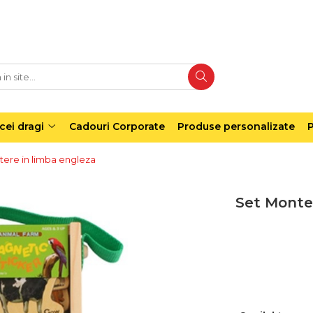
cei dragi
Cadouri Corporate
Produse personalizate
P
itere in limba engleza
Set Montes