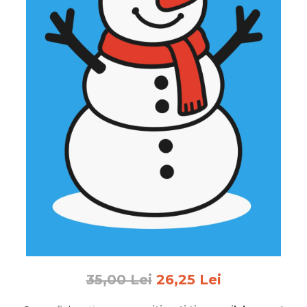
Feng Shui
Tablouri personalizate
IQ Puzzle
Diplome si Plachete
Insigne
Felicitari din lemn
Felicitari pentru cei dragi
Felicitari cu model
Rame foto din lemn
Camion din lemn
Aromaterapie
Papioane din lemn
Decoratiuni pentru casa
35,00 Lei
26,25 Lei
Genti si portofele barbati din
piele naturala