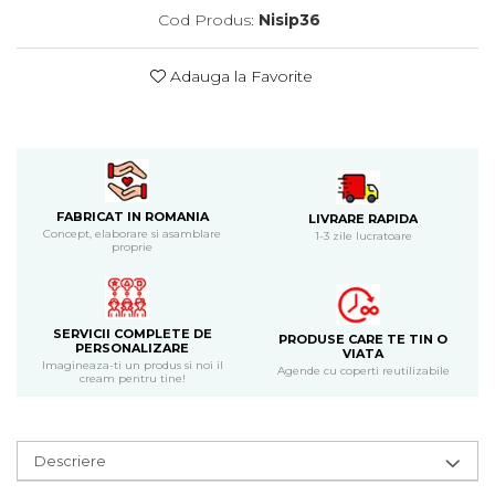
Bijuterii
Cod Produs:
Nisip36
CERCEI ZAMAC
Ateliere - planse cu nisip colorat
Adauga la Favorite
FABRICAT IN ROMANIA
LIVRARE RAPIDA
Concept, elaborare si asamblare
1-3 zile lucratoare
proprie
SERVICII COMPLETE DE
PRODUSE CARE TE TIN O
PERSONALIZARE
VIATA
Imagineaza-ti un produs si noi il
Agende cu coperti reutilizabile
cream pentru tine!
Descriere