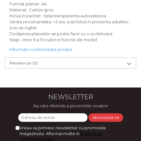
Format plansa : A4
Material : Carton gros
Inclus in pachet : tipla transparenta autoadeziva
Varsta recomandata: +3 ani, a se folosi in prezenta adultilor,
a nu se inghiti
Dezlipirea planselor se poate face cu o scobitoare
Nisip - intre 5 si 10 culori in functie de model
Informatii conformitate produs
Review-uri
(0)
NEWSLETTER
Nu rata ofertele si promotiile noastre
Vreau sa primesc newsletter cu promotiile
magazinului. Afla mai multe in
Politica de
Confidentialitate