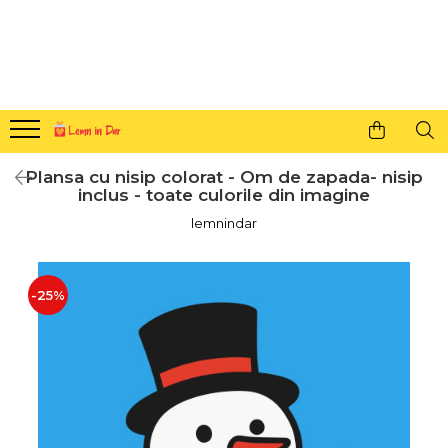
Cadouri personalizate pentru tine si cei dragi
Agende din lemn
Agende 10x10
Agende A5
Plansa cu nisip colorat - Om de zapada- nisip
Semne de carte
inclus - toate culorile din imagine
Decoratiuni Craciun
lemnindar
Decoratiuni cu nume
Decoratiuni cu lumina
-25%
Decoratiuni pentru cei dragi
Decoratiuni cu peisaje de iarna
Sosete de Craciun
Magneti de Craciun
Jucarii din lemn
Cercei din lemn