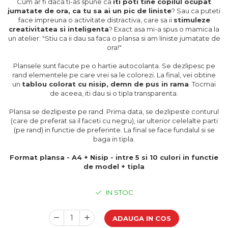
Cum ar fi daca ti-as spune ca
iti poti tine copilul ocupat
Cadouri de Paste
jumatate de ora, ca tu sa ai un pic de liniste
? Sau ca puteti
face impreuna o activitate distractiva, care sa ii
stimuleze
Produse personalizate pentru
creativitatea si inteligenta
? Exact asa mi-a spus o mamica la
nunti si botezuri
un atelier: "Stiu ca ii dau sa faca o plansa si am liniste jumatate de
ora!"
Martisoare
Cadouri personalizate pentru
Plansele sunt facute pe o hartie autocolanta. Se dezlipesc pe
cei dragi
rand elementele pe care vrei sa le colorezi. La final, vei obtine
un
tablou colorat cu nisip, demn de pus in rama
. Tocmai
Cadouri pentru profesori
de aceea, iti dau si o tipla transparenta.
Cadouri pentru parinti
Plansa se dezlipeste pe rand. Prima data, se dezlipeste conturul
Cadouri pentru EA
(care de preferat sa il faceti cu negru), iar ulterior celelalte parti
Cadouri pentru EL
(pe rand) in functie de preferinte. La final se face fundalul si se
Cadouri pentru iubit
baga in tipla.
Cadouri pentru iubita
Format plansa - A4 + Nisip - intre 5 si 10 culori in functie
Cadouri pentru mama
de model + tipla
Cadouri pentru tata
Cadouri pentru cea mai buna
IN STOC
prietena
Cadouri pentru bunici
ADAUGA IN COS
Cadouri personalizate pentru nasi