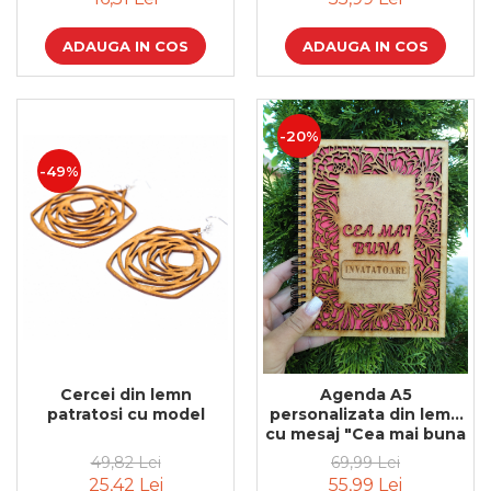
ADAUGA IN COS
ADAUGA IN COS
-20%
-49%
Cercei din lemn
Agenda A5
patratosi cu model
personalizata din lemn
cu mesaj "Cea mai buna
invatatoare" cu hartie
49,82 Lei
69,99 Lei
colorata si model floral
25,42 Lei
55,99 Lei