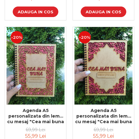
ADAUGA IN COS
ADAUGA IN COS
-20%
-20%
Agenda A5
Agenda A5
personalizata din lemn
personalizata din lemn
cu mesaj "Cea mai buna
cu mesaj "Cea mai buna
diriginta" cu hartie
educatoare" cu hartie
69,99 Lei
69,99 Lei
colorata si model floral
colorata
55,99 Lei
55,99 Lei