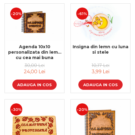
-61%
-20%
Agenda 10x10
Insigna din lemn cu luna
personalizata din lemn
si stele
cu cea mai buna
diriginta
30,00 Lei
10,17 Lei
24,00 Lei
3,99 Lei
ADAUGA IN COS
ADAUGA IN COS
-30%
-20%