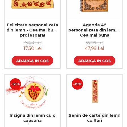
Felicitare personalizata
Agenda A5
din lemn - Cea mai buna
personalizata din lemn -
profesoara!
Cea mai buna
profesoara!
25,00 Lei
59,99 Lei
17,50 Lei
47,99 Lei
ADAUGA IN COS
ADAUGA IN COS
-61%
-15%
Insigna din lemn cu o
Semn de carte din lemn
capsuna
cu flori