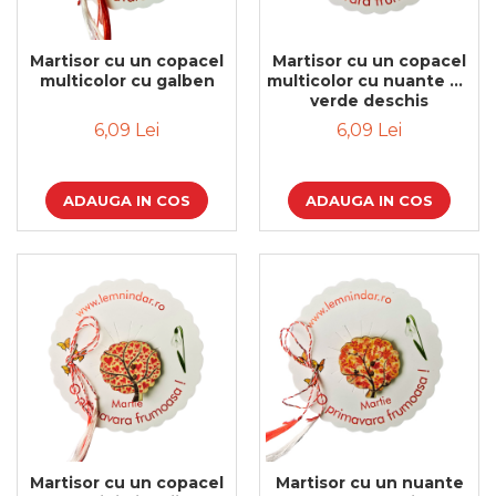
Cadouri de Paste
Produse personalizate pentru
Martisor cu un copacel
Martisor cu un copacel
nunti si botezuri
multicolor cu galben
multicolor cu nuante de
verde deschis
Martisoare
6,09 Lei
6,09 Lei
Cadouri personalizate pentru
cei dragi
Cadouri pentru profesori
ADAUGA IN COS
ADAUGA IN COS
Cadouri pentru parinti
Cadouri pentru EA
Cadouri pentru EL
Cadouri pentru iubit
Cadouri pentru iubita
Cadouri pentru mama
Cadouri pentru tata
Cadouri pentru cea mai buna
prietena
Cadouri pentru bunici
Cadouri personalizate pentru nasi
Martisor cu un copacel
Martisor cu un nuante