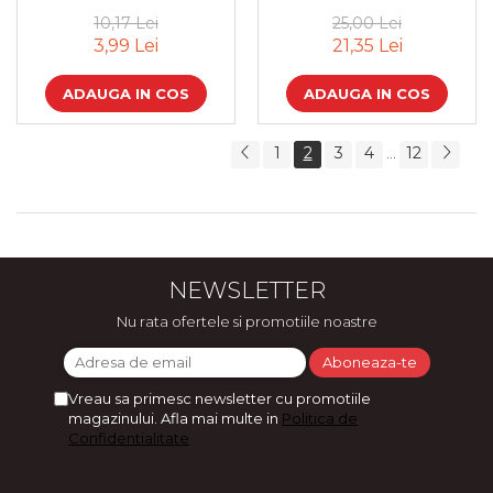
10,17 Lei
25,00 Lei
3,99 Lei
21,35 Lei
ADAUGA IN COS
ADAUGA IN COS
1
2
3
4
12
...
NEWSLETTER
Nu rata ofertele si promotiile noastre
Vreau sa primesc newsletter cu promotiile
magazinului. Afla mai multe in
Politica de
Confidentialitate