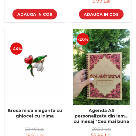
3,99 Lei
ADAUGA IN COS
ADAUGA IN COS
-20%
-44%
Brosa mica eleganta cu
Agenda A5
ghiocel cu inima
personalizata din lemn
cu mesaj "Cea mai buna
profesoara" cu hartie
29,49 Lei
69,99 Lei
colorata
16,51 Lei
55,99 Lei