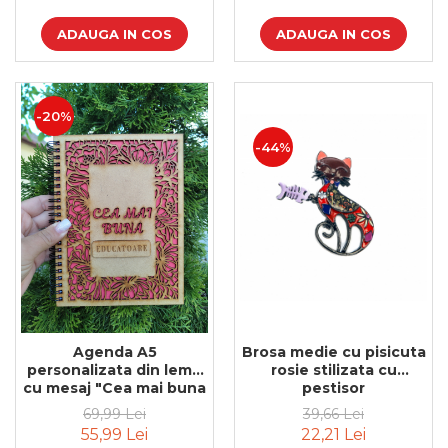
ADAUGA IN COS
ADAUGA IN COS
-20%
-44%
Brosa medie cu pisicuta
Agenda A5
rosie stilizata cu
personalizata din lemn
pestisor
cu mesaj "Cea mai buna
educatoare" cu hartie
39,66 Lei
69,99 Lei
colorata si model floral
22,21 Lei
55,99 Lei