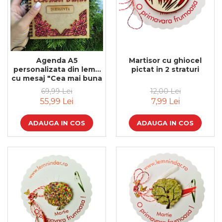
Feng Shui
Tablouri personalizate
IQ Puzzle
Diplome si Plachete
Martisor cu ghiocel
Agenda A5
pictat in 2 straturi
personalizata din lemn
Insigne
cu mesaj "Cea mai buna
diriginta" cu hartie
Felicitari din lemn
12,00 Lei
69,99 Lei
colorata
7,99 Lei
55,99 Lei
Felicitari pentru cei dragi
Felicitari cu model
ADAUGA IN COS
ADAUGA IN COS
Rame foto din lemn
Camion din lemn
Aromaterapie
Papioane din lemn
Decoratiuni pentru casa
Genti si portofele barbati din
piele naturala