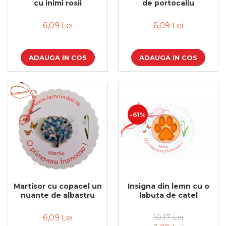
cu inimi rosii
de portocaliu
Bijuterii
CERCEI ZAMAC
6,09 Lei
6,09 Lei
Ateliere - planse cu nisip colorat
ADAUGA IN COS
ADAUGA IN COS
-61%
Martisor cu copacel un
Insigna din lemn cu o
nuante de albastru
labuta de catel
6,09 Lei
10,17 Lei