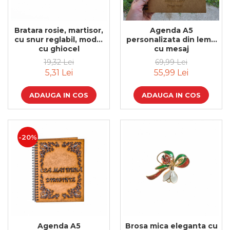
Feng Shui
Tablouri personalizate
Bratara rosie, martisor,
Agenda A5
cu snur reglabil, model
personalizata din lemn
IQ Puzzle
cu ghiocel
cu mesaj
Diplome si Plachete
19,32 Lei
69,99 Lei
5,31 Lei
55,99 Lei
Insigne
Felicitari din lemn
ADAUGA IN COS
ADAUGA IN COS
Felicitari pentru cei dragi
Felicitari cu model
Rame foto din lemn
-20%
Camion din lemn
Aromaterapie
Papioane din lemn
Decoratiuni pentru casa
Genti si portofele barbati din
piele naturala
Agenda A5
Brosa mica eleganta cu