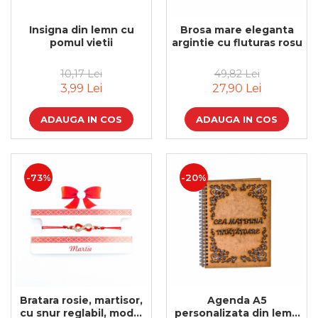
Insigna din lemn cu
Brosa mare eleganta
pomul vietii
argintie cu fluturas rosu
10,17 Lei
49,82 Lei
3,99 Lei
27,90 Lei
ADAUGA IN COS
ADAUGA IN COS
-73%
-20%
Bratara rosie, martisor,
Agenda A5
cu snur reglabil, model
personalizata din lemn