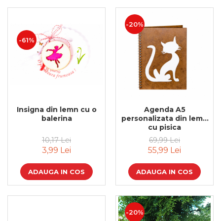
-20%
-61%
Insigna din lemn cu o
Agenda A5
balerina
personalizata din lemn
cu pisica
10,17 Lei
69,99 Lei
3,99 Lei
55,99 Lei
ADAUGA IN COS
ADAUGA IN COS
-20%