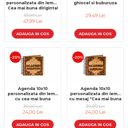
personalizata din lemn -
ghiocel si buburuza
Cadouri de Paste
Cea mai buna diriginta!
Produse personalizate pentru
59,99 Lei
29,49 Lei
nunti si botezuri
47,99 Lei
Martisoare
ADAUGA IN COS
ADAUGA IN COS
Cadouri personalizate pentru
cei dragi
Cadouri pentru profesori
Cadouri pentru parinti
-20%
-20%
Cadouri pentru EA
Cadouri pentru EL
Cadouri pentru iubit
Cadouri pentru iubita
Agenda 10x10
Agenda 10x10
Cadouri pentru mama
personalizata din lemn
personalizata din lemn
Cadouri pentru tata
cu cea mai buna
cu mesaj "Cea mai buna
educatoare
invatatoare"
Cadouri pentru cea mai buna
30,00 Lei
30,00 Lei
prietena
24,00 Lei
24,00 Lei
Cadouri pentru bunici
Cadouri personalizate pentru nasi
ADAUGA IN COS
ADAUGA IN COS