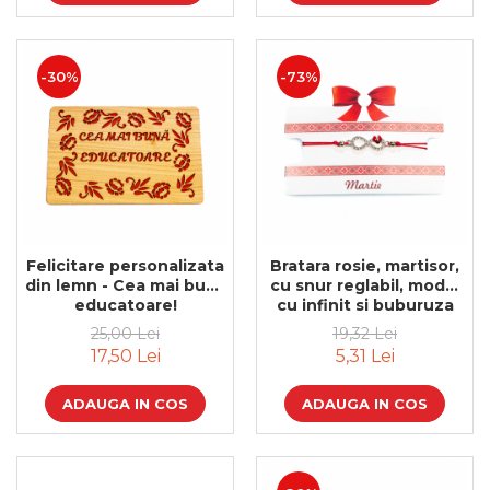
Bijuterii
CERCEI ZAMAC
Ateliere - planse cu nisip colorat
-30%
-73%
Felicitare personalizata
Bratara rosie, martisor,
din lemn - Cea mai buna
cu snur reglabil, model
educatoare!
cu infinit si buburuza
25,00 Lei
19,32 Lei
17,50 Lei
5,31 Lei
ADAUGA IN COS
ADAUGA IN COS