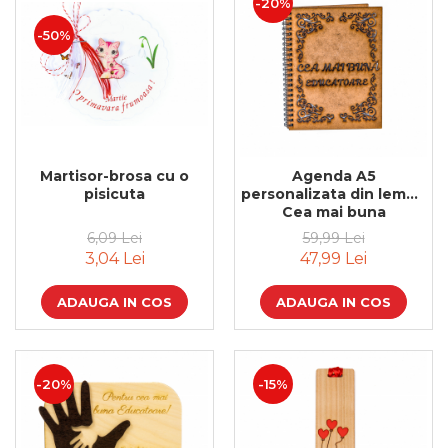
-20%
-50%
Martisor-brosa cu o
Agenda A5
pisicuta
personalizata din lemn -
Cea mai buna
educatoare!
6,09 Lei
59,99 Lei
3,04 Lei
47,99 Lei
ADAUGA IN COS
ADAUGA IN COS
-20%
-15%