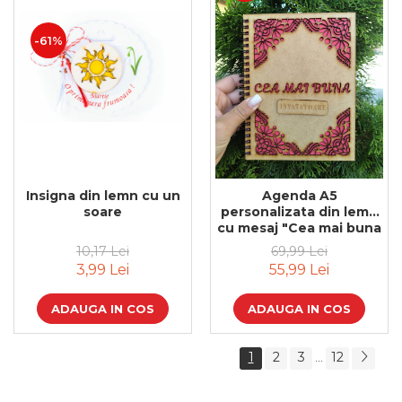
-61%
Insigna din lemn cu un
Agenda A5
soare
personalizata din lemn
cu mesaj "Cea mai buna
invatatoare" cu hartie
10,17 Lei
69,99 Lei
colorata
3,99 Lei
55,99 Lei
ADAUGA IN COS
ADAUGA IN COS
1
2
3
12
...