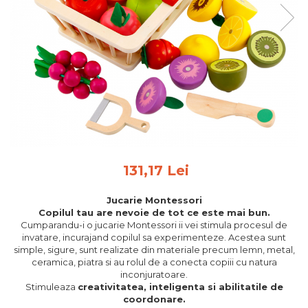
Feng Shui
Tablouri personalizate
IQ Puzzle
Diplome si Plachete
Insigne
Felicitari din lemn
Felicitari pentru cei dragi
Felicitari cu model
131,17 Lei
Rame foto din lemn
Camion din lemn
Jucarie Montessori
Copilul tau are nevoie de tot ce este mai bun.
Aromaterapie
Cumparandu-i o jucarie Montessori ii vei stimula procesul de
invatare, incurajand copilul sa experimenteze. Acestea sunt
Papioane din lemn
simple, sigure, sunt realizate din materiale precum lemn, metal,
Decoratiuni pentru casa
ceramica, piatra si au rolul de a conecta copiii cu natura
inconjuratoare.
Genti si portofele barbati din
Stimuleaza
creativitatea, inteligenta si abilitatile de
piele naturala
coordonare.