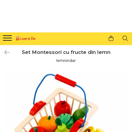
Cadouri personalizate pentru tine si cei dragi
Agende din lemn
Agende 10x10
Agende A5
Set Montessori cu fructe din lemn
Semne de carte
lemnindar
Decoratiuni Craciun
Decoratiuni cu nume
Decoratiuni cu lumina
Decoratiuni pentru cei dragi
Decoratiuni cu peisaje de iarna
Sosete de Craciun
Magneti de Craciun
Jucarii din lemn
Cercei din lemn