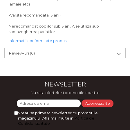
lamaie etc)
-Varsta recomandata: 3 ani +
Nerecomandat copiilor sub 3 ani. A se utiliza sub
supravegherea parintilor.
Informatii conformitate produs
Review-uri
(0)
NEWSLETTER
Nu rata ofertele si promotiile noastre
Vreau sa primesc newsletter cu promotiile
magazinului. Afla mai multe in
Politica de
Confidentialitate