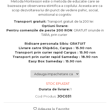
Metoda Montessori este o metoda de educatie care se
Cadouri de Paste
bazeaza pe observarea stiintifica a copilului. Aceasta are ca
scop dezvoltarea lui din punct de vedere psihic, social,
Produse personalizate pentru
emotional si cognitiv.
nunti si botezuri
Transport gratuit:
Transport gratuit de la 200 lei
Martisoare
Optiuni livrare:
Pentru comenzile de peste 200 RON
: GRATUIT oriunde in
Cadouri personalizate pentru
TARA, prin curier
cei dragi
Cadouri pentru profesori
Ridicare personala Sibiu
:
GRATUIT
Livrare catre Ship&Go, Cargus : 15.90 ron
Cadouri pentru parinti
Transport prin curier rapid Cargus : 15.90 ron
Cadouri pentru EA
Transport prin curier rapid Sameday : 18.90 ron
Cadouri pentru EL
Easy Box Sameday : 15.90 ron
Cadouri pentru iubit
Cadouri pentru iubita
Cadouri pentru mama
STOC EPUIZAT
Cadouri pentru tata
Durata de livrare:
1
Cadouri pentru cea mai buna
prietena
Cod Produs:
JOC031
Cadouri pentru bunici
Cadouri personalizate pentru nasi
Adauga la Favorite