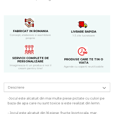
Bijuterii
CERCEI ZAMAC
Ateliere - planse cu nisip colorat
FABRICAT IN ROMANIA
LIVRARE RAPIDA
Concept, elaborare si asamblare
1-3 zile lucratoare
proprie
SERVICII COMPLETE DE
PRODUSE CARE TE TIN O
PERSONALIZARE
VIATA
Imagineaza-ti un produs si noi il
Agende cu coperti reutilizabile
cream pentru tine!
Descriere
-Jocul este alcatuit din mai multe piese pictate cu culori pe
baza de apa care nu sunt toxice si este realizat din lemn.
- Jocul este alcatuit din 16 piese: fructe (portocala, mar,