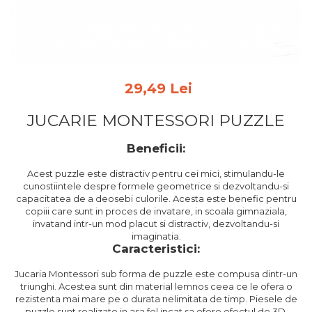
Feng Shui
Tablouri personalizate
IQ Puzzle
Diplome si Plachete
29,49 Lei
Insigne
JUCARIE MONTESSORI PUZZLE
Felicitari din lemn
Felicitari pentru cei dragi
Beneficii:
Felicitari cu model
Acest puzzle este distractiv pentru cei mici, stimulandu-le
Rame foto din lemn
cunostiintele despre formele geometrice si dezvoltandu-si
capacitatea de a deosebi culorile. Acesta este benefic pentru
Camion din lemn
copiii care sunt in proces de invatare, in scoala gimnaziala,
Aromaterapie
invatand intr-un mod placut si distractiv, dezvoltandu-si
imaginatia.
Papioane din lemn
Caracteristici:
Decoratiuni pentru casa
Jucaria Montessori sub forma de puzzle este compusa dintr-un
Genti si portofele barbati din
triunghi. Acestea sunt din material lemnos ceea ce le ofera o
rezistenta mai mare pe o durata nelimitata de timp. Piesele de
piele naturala
puzzle sunt realizate in asa fel incat sa ofere efectul de 3D.