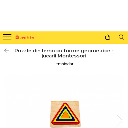
Cadouri personalizate pentru tine si cei dragi
Agende din lemn
Agende 10x10
Agende A5
Puzzle din lemn cu forme geometrice -
Semne de carte
jucarii Montessori
Decoratiuni Craciun
lemnindar
Decoratiuni cu nume
Decoratiuni cu lumina
Decoratiuni pentru cei dragi
Decoratiuni cu peisaje de iarna
Sosete de Craciun
Magneti de Craciun
Jucarii din lemn
Cercei din lemn