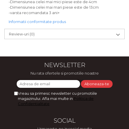
-Dimensiunea celei mai mici piese este de 4cm
-Dimensiunea celei mai mari piese este de 13cm
-varsta recomandata 3 ani+
Informatii conformitate produs
Review-uri
(0)
NEWSLETTER
Nu rata ofertele si promotiile noastre
Vreau sa primesc newsletter cu promotiile
magazinului. Afla mai multe in
Politica de
Confidentialitate
SOCIAL
Urmareste-ne in social media