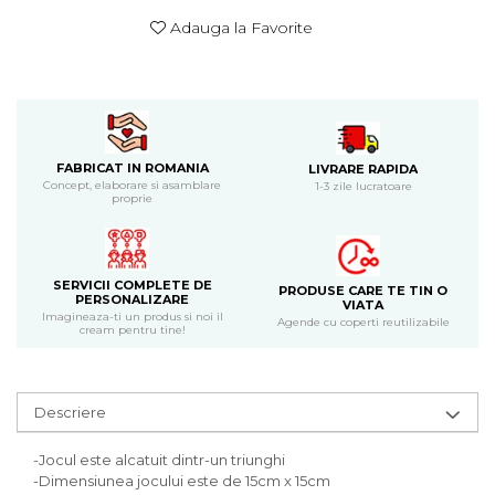
Bijuterii
Adauga la Favorite
CERCEI ZAMAC
Ateliere - planse cu nisip colorat
FABRICAT IN ROMANIA
LIVRARE RAPIDA
Concept, elaborare si asamblare
1-3 zile lucratoare
proprie
SERVICII COMPLETE DE
PRODUSE CARE TE TIN O
PERSONALIZARE
VIATA
Imagineaza-ti un produs si noi il
Agende cu coperti reutilizabile
cream pentru tine!
Descriere
-Jocul este alcatuit dintr-un triunghi
-Dimensiunea jocului este de 15cm x 15cm