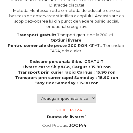
Cadouri de Paste
Distractie placuta!
Metoda Montessori este o metoda de educatie care se
Produse personalizate pentru
bazeaza pe observarea stiintifica a copilului. Aceasta are ca
nunti si botezuri
scop dezvoltarea lui din punct de vedere psihic, social,
emotional si cognitiv.
Martisoare
Transport gratuit:
Transport gratuit de la 200 lei
Cadouri personalizate pentru
Optiuni livrare:
cei dragi
Pentru comenzile de peste 200 RON
: GRATUIT oriunde in
TARA, prin curier
Cadouri pentru profesori
Cadouri pentru parinti
Ridicare personala Sibiu
:
GRATUIT
Cadouri pentru EA
Livrare catre Ship&Go, Cargus : 15.90 ron
Transport prin curier rapid Cargus : 15.90 ron
Cadouri pentru EL
Transport prin curier rapid Sameday : 18.90 ron
Cadouri pentru iubit
Easy Box Sameday : 15.90 ron
Cadouri pentru iubita
Cadouri pentru mama
Cadouri pentru tata
Cadouri pentru cea mai buna
STOC EPUIZAT
prietena
Durata de livrare:
1
Cadouri pentru bunici
Cod Produs:
JOC144
Cadouri personalizate pentru nasi