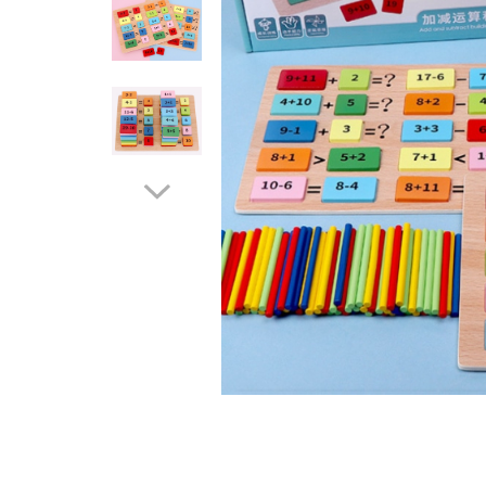
Feng Shui
Tablouri personalizate
IQ Puzzle
Diplome si Plachete
Insigne
Felicitari din lemn
Felicitari pentru cei dragi
Felicitari cu model
Rame foto din lemn
Camion din lemn
Aromaterapie
Papioane din lemn
Decoratiuni pentru casa
Genti si portofele barbati din
piele naturala