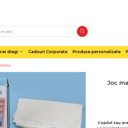
cei dragi
Cadouri Corporate
Produse personalizate
P
domino
Joc ma
Copilul tau ar
jucarie Montessor