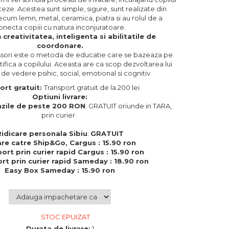
ze. Acestea sunt simple, sigure, sunt realizate din
cum lemn, metal, ceramica, piatra si au rolul de a
onecta copiii cu natura inconjuratoare.
a
creativitatea, inteligenta si abilitatile de
coordonare.
ori este o metoda de educatie care se bazeaza pe
tifica a copilului. Aceasta are ca scop dezvoltarea lui
de vedere psihic, social, emotional si cognitiv.
ort gratuit:
Transport gratuit de la 200 lei
Optiuni livrare:
zile de peste 200 RON
: GRATUIT oriunde in TARA,
prin curier
Ridicare personala Sibiu
:
GRATUIT
are catre Ship&Go, Cargus : 15.90 ron
ort prin curier rapid Cargus : 15.90 ron
rt prin curier rapid Sameday : 18.90 ron
Easy Box Sameday : 15.90 ron
STOC EPUIZAT
Durata de livrare:
1