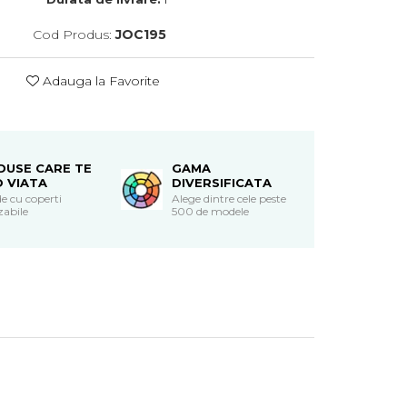
Cod Produs:
JOC195
Adauga la Favorite
DUSE CARE TE
GAMA
O VIATA
DIVERSIFICATA
e cu coperti
Alege dintre cele peste
zabile
500 de modele