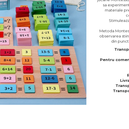
sa experimente
materiale pre
c
Stimuleaz
Metoda Montess
observarea stiin
din punct 
Transp
Pentru comen
Livr
Transp
Transpo