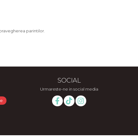
pravegherea parintilor.
SOCIAL
Urmareste-ne in social media