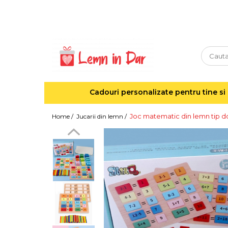
Cadouri personalizate pentru tine si cei dragi
Agende din lemn
Agende 10x10
Agende A5
Cadouri personalizate pentru tine si 
Semne de carte
Decoratiuni Craciun
Joc matematic din lemn tip 
Home /
Jucarii din lemn /
Decoratiuni cu nume
Decoratiuni cu lumina
Decoratiuni pentru cei dragi
Decoratiuni cu peisaje de iarna
Sosete de Craciun
Magneti de Craciun
Jucarii din lemn
Cercei din lemn