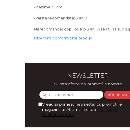
Bijuterii
-Inaltime: 9 cm
CERCEI ZAMAC
-Varsta recomandata: 3 ani +
Ateliere - planse cu nisip colorat
Nerecomandat copiilor sub 3 ani. A se utiliza sub su
Informatii conformitate produs
NEWSLETTER
Nu rata ofertele si promotiile noastre
Vreau sa primesc newsletter cu promotiile
magazinului. Afla mai multe in
Politica de
Confidentialitate