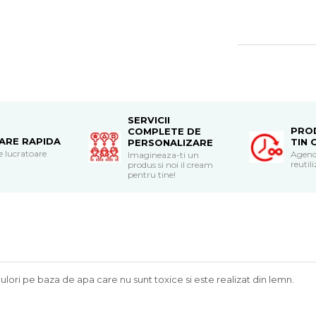
SERVICII
PRO
COMPLETE DE
RARE RAPIDA
TIN 
PERSONALIZARE
le lucratoare
Agend
Imagineaza-ti un
reutili
produs si noi il cream
pentru tine!
ulori pe baza de apa care nu sunt toxice si este realizat din lemn.