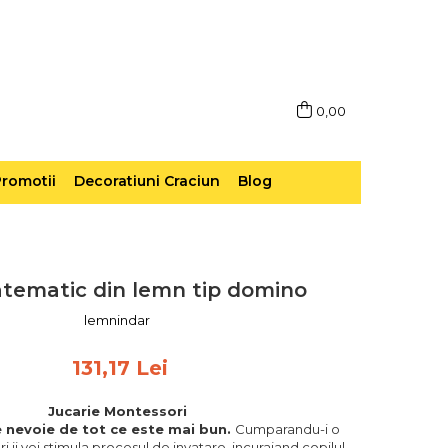
0,00
romotii
Decoratiuni Craciun
Blog
tematic din lemn tip domino
lemnindar
131,17 Lei
Jucarie Montessori
e nevoie de tot ce este mai bun.
Cumparandu-i o
i ii vei stimula procesul de invatare, incurajand copilul