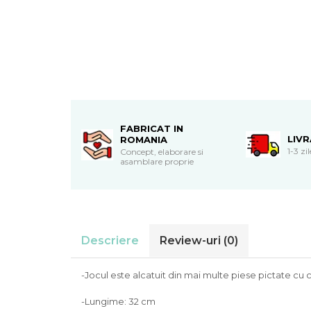
Cadouri de Paste
Produse personalizate pentru
nunti si botezuri
Martisoare
Cadouri personalizate pentru
cei dragi
Cadouri pentru profesori
FABRICAT IN
LIV
Cadouri pentru parinti
ROMANIA
1-3 zi
Concept, elaborare si
Cadouri pentru EA
asamblare proprie
Cadouri pentru EL
Cadouri pentru iubit
Cadouri pentru iubita
Cadouri pentru mama
Cadouri pentru tata
Descriere
Review-uri
(0)
Cadouri pentru cea mai buna
prietena
-Jocul este alcatuit din mai multe piese pictate cu c
Cadouri pentru bunici
-Lungime: 32 cm
Cadouri personalizate pentru nasi