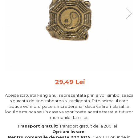
Feng Shui
Tablouri personalizate
IQ Puzzle
Diplome si Plachete
Insigne
Felicitari din lemn
Felicitari pentru cei dragi
Felicitari cu model
Rame foto din lemn
29,49 Lei
Camion din lemn
Acesta statueta Feng Shui, reprezentata prin Bivol, simbolizeaza
Aromaterapie
siguranta de sine, rabdarea si inteligenta. Este animalul care
aduce echilibru, pace si incredere, iar daca va fii amplasat la
Papioane din lemn
locul de munca sau in casa va spori toate aceste trasaturi tuturor
Decoratiuni pentru casa
membriilor familiei.
Genti si portofele barbati din
Transport gratuit:
Transport gratuit de la 200 lei
Optiuni livrare:
piele naturala
Pentru comenzile de peste 200 RON
: GRATUIT oriunde in