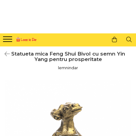
Cadouri personalizate pentru tine si cei dragi
Agende din lemn
Agende 10x10
Agende A5
Statueta mica Feng Shui Bivol cu semn Yin
Semne de carte
Yang pentru prosperitate
Decoratiuni Craciun
lemnindar
Decoratiuni cu nume
Decoratiuni cu lumina
Decoratiuni pentru cei dragi
Decoratiuni cu peisaje de iarna
Sosete de Craciun
Magneti de Craciun
Jucarii din lemn
Cercei din lemn