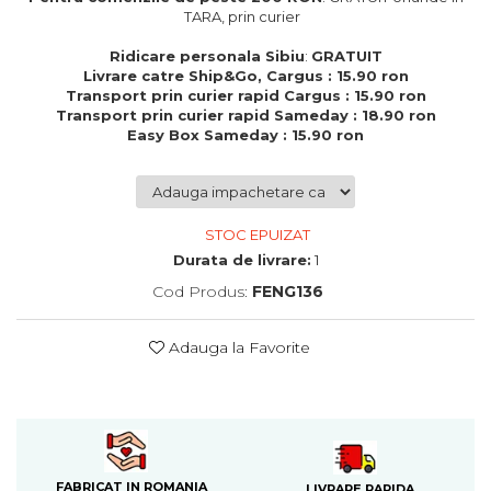
Cadouri de Paste
TARA, prin curier
Produse personalizate pentru
Ridicare personala Sibiu
:
GRATUIT
nunti si botezuri
Livrare catre Ship&Go, Cargus : 15.90 ron
Transport prin curier rapid Cargus : 15.90 ron
Martisoare
Transport prin curier rapid Sameday : 18.90 ron
Easy Box Sameday : 15.90 ron
Cadouri personalizate pentru
cei dragi
Cadouri pentru profesori
Cadouri pentru parinti
STOC EPUIZAT
Cadouri pentru EA
Durata de livrare:
1
Cadouri pentru EL
Cod Produs:
FENG136
Cadouri pentru iubit
Cadouri pentru iubita
Adauga la Favorite
Cadouri pentru mama
Cadouri pentru tata
Cadouri pentru cea mai buna
prietena
Cadouri pentru bunici
Cadouri personalizate pentru nasi
FABRICAT IN ROMANIA
LIVRARE RAPIDA