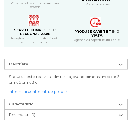
Bijuterii
Concept, elaborare si asamblare
1-3 zile lucratoare
proprie
CERCEI ZAMAC
Ateliere - planse cu nisip colorat
SERVICII COMPLETE DE
PRODUSE CARE TE TIN O
PERSONALIZARE
VIATA
Imagineaza-ti un produs si noi il
Agende cu coperti reutilizabile
cream pentru tine!
Descriere
Statueta este realizata din rasina, avand dimensiunea de 3
cm x 5 cm x 3 cm
Informatii conformitate produs
Caracteristici
Review-uri
(0)