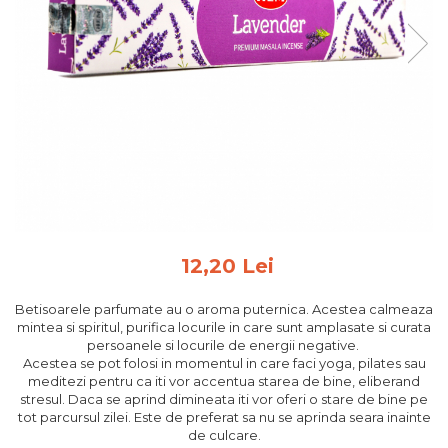
Feng Shui
Tablouri personalizate
IQ Puzzle
Diplome si Plachete
Insigne
Felicitari din lemn
Felicitari pentru cei dragi
Felicitari cu model
Rame foto din lemn
12,20 Lei
Camion din lemn
Betisoarele parfumate au o aroma puternica. Acestea calmeaza
Aromaterapie
mintea si spiritul, purifica locurile in care sunt amplasate si curata
persoanele si locurile de energii negative.
Papioane din lemn
Acestea se pot folosi in momentul in care faci yoga, pilates sau
Decoratiuni pentru casa
meditezi pentru ca iti vor accentua starea de bine, eliberand
stresul. Daca se aprind dimineata iti vor oferi o stare de bine pe
Genti si portofele barbati din
tot parcursul zilei. Este de preferat sa nu se aprinda seara inainte
piele naturala
de culcare.