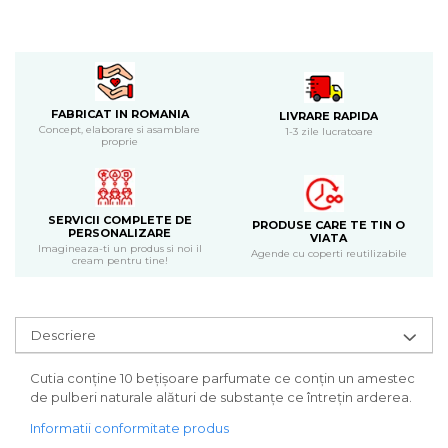
Bijuterii
CERCEI ZAMAC
Ateliere - planse cu nisip colorat
FABRICAT IN ROMANIA
LIVRARE RAPIDA
Concept, elaborare si asamblare
1-3 zile lucratoare
proprie
SERVICII COMPLETE DE
PRODUSE CARE TE TIN O
PERSONALIZARE
VIATA
Imagineaza-ti un produs si noi il
Agende cu coperti reutilizabile
cream pentru tine!
Descriere
Cutia conține 10 bețișoare parfumate ce conțin un amestec
de pulberi naturale alături de substanțe ce întrețin arderea.
Informatii conformitate produs