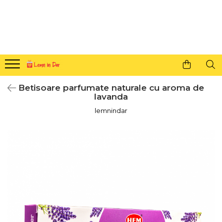
Cadouri personalizate pentru tine si cei dragi
Agende din lemn
Agende 10x10
Agende A5
Betisoare parfumate naturale cu aroma de
Semne de carte
lavanda
Decoratiuni Craciun
lemnindar
Decoratiuni cu nume
Decoratiuni cu lumina
Decoratiuni pentru cei dragi
Decoratiuni cu peisaje de iarna
Sosete de Craciun
Magneti de Craciun
Jucarii din lemn
Cercei din lemn