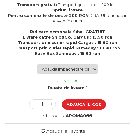
Cadouri de Paste
Transport gratuit:
Transport gratuit de la 200 lei
Optiuni livrare:
Produse personalizate pentru
Pentru comenzile de peste 200 RON
: GRATUIT oriunde in
nunti si botezuri
TARA, prin curier
Martisoare
Ridicare personala Sibiu
:
GRATUIT
Livrare catre Ship&Go, Cargus : 15.90 ron
Cadouri personalizate pentru
Transport prin curier rapid Cargus : 15.90 ron
cei dragi
Transport prin curier rapid Sameday : 18.90 ron
Cadouri pentru profesori
Easy Box Sameday : 15.90 ron
Cadouri pentru parinti
Cadouri pentru EA
Cadouri pentru EL
IN STOC
Cadouri pentru iubit
Durata de livrare:
1
Cadouri pentru iubita
Cadouri pentru mama
Cadouri pentru tata
ADAUGA IN COS
Cadouri pentru cea mai buna
Cod Produs:
AROMA066
prietena
Cadouri pentru bunici
Cadouri personalizate pentru nasi
Adauga la Favorite