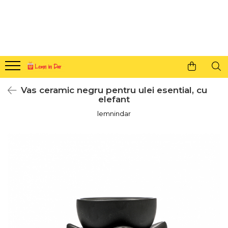
Cadouri personalizate pentru tine si cei dragi
Agende din lemn
Agende 10x10
Agende A5
Vas ceramic negru pentru ulei esential, cu
Semne de carte
elefant
Decoratiuni Craciun
lemnindar
Decoratiuni cu nume
Decoratiuni cu lumina
Decoratiuni pentru cei dragi
Decoratiuni cu peisaje de iarna
Sosete de Craciun
Magneti de Craciun
Jucarii din lemn
Cercei din lemn