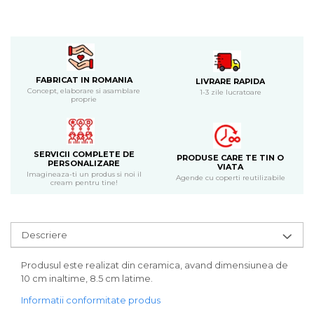
Bijuterii
CERCEI ZAMAC
Ateliere - planse cu nisip colorat
FABRICAT IN ROMANIA
LIVRARE RAPIDA
Concept, elaborare si asamblare
1-3 zile lucratoare
proprie
SERVICII COMPLETE DE
PRODUSE CARE TE TIN O
PERSONALIZARE
VIATA
Imagineaza-ti un produs si noi il
Agende cu coperti reutilizabile
cream pentru tine!
Descriere
Produsul este realizat din ceramica, avand dimensiunea de
10 cm inaltime, 8.5 cm latime.
Informatii conformitate produs