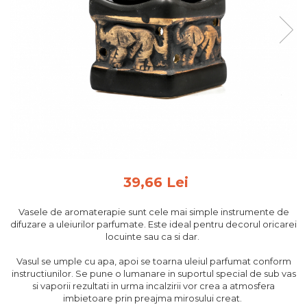
Feng Shui
Tablouri personalizate
IQ Puzzle
Diplome si Plachete
Insigne
Felicitari din lemn
Felicitari pentru cei dragi
Felicitari cu model
Rame foto din lemn
39,66 Lei
Camion din lemn
Vasele de aromaterapie sunt cele mai simple instrumente de
Aromaterapie
difuzare a uleiurilor parfumate. Este ideal pentru decorul oricarei
locuinte sau ca si dar.
Papioane din lemn
Decoratiuni pentru casa
Vasul se umple cu apa, apoi se toarna uleiul parfumat conform
instructiunilor. Se pune o lumanare in suportul special de sub vas
Genti si portofele barbati din
si vaporii rezultati in urma incalzirii vor crea a atmosfera
piele naturala
imbietoare prin preajma mirosului creat.