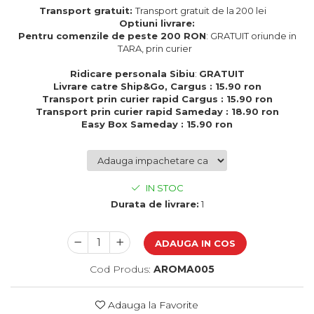
Cadouri de Paste
Transport gratuit:
Transport gratuit de la 200 lei
Optiuni livrare:
Produse personalizate pentru
Pentru comenzile de peste 200 RON
: GRATUIT oriunde in
nunti si botezuri
TARA, prin curier
Martisoare
Ridicare personala Sibiu
:
GRATUIT
Livrare catre Ship&Go, Cargus : 15.90 ron
Cadouri personalizate pentru
Transport prin curier rapid Cargus : 15.90 ron
cei dragi
Transport prin curier rapid Sameday : 18.90 ron
Cadouri pentru profesori
Easy Box Sameday : 15.90 ron
Cadouri pentru parinti
Cadouri pentru EA
Cadouri pentru EL
IN STOC
Cadouri pentru iubit
Durata de livrare:
1
Cadouri pentru iubita
Cadouri pentru mama
Cadouri pentru tata
ADAUGA IN COS
Cadouri pentru cea mai buna
Cod Produs:
AROMA005
prietena
Cadouri pentru bunici
Cadouri personalizate pentru nasi
Adauga la Favorite