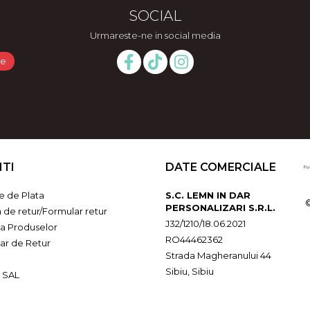
SOCIAL
Urmareste-ne in social media
NTI
DATE COMERCIALE
 de Plata
S.C. LEMN IN DAR
PERSONALIZARI S.R.L.
a de retur/Formular retur
J32/1210/18.06.2021
ia Produselor
RO44462362
ar de Retur
Strada Magheranului 44
Sibiu, Sibiu
 SAL