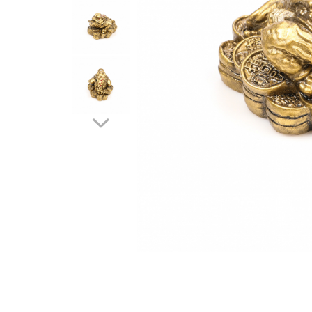
Feng Shui
Tablouri personalizate
IQ Puzzle
Diplome si Plachete
Insigne
Felicitari din lemn
Felicitari pentru cei dragi
Felicitari cu model
Rame foto din lemn
Camion din lemn
Aromaterapie
Papioane din lemn
Decoratiuni pentru casa
Genti si portofele barbati din
piele naturala