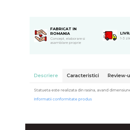
Cadouri de Paste
Produse personalizate pentru
nunti si botezuri
Martisoare
FABRICAT IN
LIV
ROMANIA
Cadouri personalizate pentru
1-3 zi
Concept, elaborare si
cei dragi
asamblare proprie
Cadouri pentru profesori
Cadouri pentru parinti
Cadouri pentru EA
Cadouri pentru EL
Descriere
Caracteristici
Review-u
Cadouri pentru iubit
Cadouri pentru iubita
Statueta este realizata din rasina, avand dimensiu
Cadouri pentru mama
Informatii conformitate produs
Cadouri pentru tata
Cadouri pentru cea mai buna
prietena
Cadouri pentru bunici
Cadouri personalizate pentru nasi