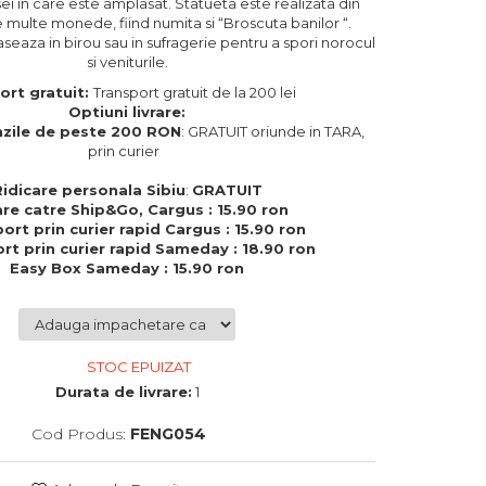
i in care este amplasat. Statueta este realizata din
pe multe monede, fiind numita si “Broscuta banilor “.
eaza in birou sau in sufragerie pentru a spori norocul
si veniturile.
ort gratuit:
Transport gratuit de la 200 lei
Optiuni livrare:
zile de peste 200 RON
: GRATUIT oriunde in TARA,
prin curier
Ridicare personala Sibiu
:
GRATUIT
are catre Ship&Go, Cargus : 15.90 ron
ort prin curier rapid Cargus : 15.90 ron
rt prin curier rapid Sameday : 18.90 ron
Easy Box Sameday : 15.90 ron
STOC EPUIZAT
Durata de livrare:
1
Cod Produs:
FENG054