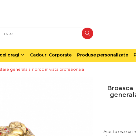
cei dragi
Cadouri Corporate
Produse personalizate
P
are generala si noroc in viata profesionala
Broasca 
generala
Acesta este un r