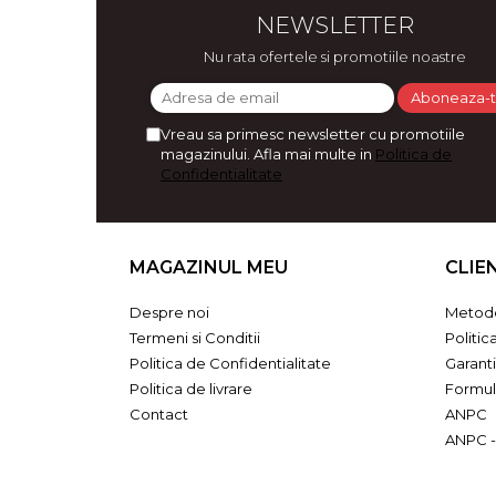
Bijuterii
NEWSLETTER
CERCEI ZAMAC
Nu rata ofertele si promotiile noastre
Ateliere - planse cu nisip colorat
Vreau sa primesc newsletter cu promotiile
magazinului. Afla mai multe in
Politica de
Confidentialitate
MAGAZINUL MEU
CLIE
Despre noi
Metode
Termeni si Conditii
Politic
Politica de Confidentialitate
Garant
Politica de livrare
Formul
Contact
ANPC
ANPC -