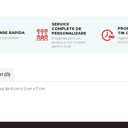
SERVICII
PRO
COMPLETE DE
RARE RAPIDA
TIN 
PERSONALIZARE
le lucratoare
Agend
Imagineaza-ti un
reutili
produs si noi il cream
pentru tine!
ri
(0)
nea de 6 cm x 5 cm x 7 cm