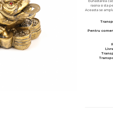
bunastarea case
rasina si sta 
Aceasta se amplas
Transp
Pentru comen
Livr
Transp
Transpo