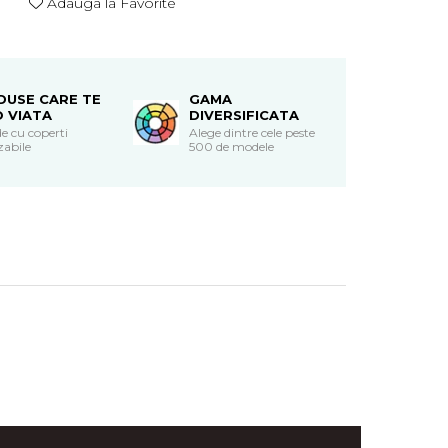
Adauga la Favorite
DUSE CARE TE
GAMA
O VIATA
DIVERSIFICATA
e cu coperti
Alege dintre cele peste
zabile
500 de modele