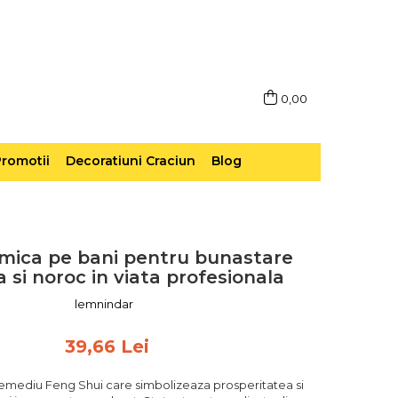
0,00
romotii
Decoratiuni Craciun
Blog
mica pe bani pentru bunastare
 si noroc in viata profesionala
lemnindar
39,66 Lei
emediu Feng Shui care simbolizeaza prosperitatea si