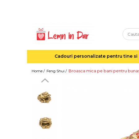
Cadouri personalizate pentru tine si cei dragi
Agende din lemn
Agende 10x10
Agende A5
Cadouri personalizate pentru tine si 
Semne de carte
Decoratiuni Craciun
Broasca mica pe bani pentru bunast
Home /
Feng Shui /
Decoratiuni cu nume
Decoratiuni cu lumina
Decoratiuni pentru cei dragi
Decoratiuni cu peisaje de iarna
Sosete de Craciun
Magneti de Craciun
Jucarii din lemn
Cercei din lemn