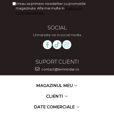
Cadouri de Paste
Vreau sa primesc newsletter cu promotiile
magazinului. Afla mai multe in
Politica de
Produse personalizate pentru
Confidentialitate
nunti si botezuri
Martisoare
SOCIAL
Cadouri personalizate pentru
Urmareste-ne in social media
cei dragi
Cadouri pentru profesori
Cadouri pentru parinti
Cadouri pentru EA
SUPORT CLIENTI
Cadouri pentru EL
Cadouri pentru iubit
contact@lemnindar.ro
Cadouri pentru iubita
Cadouri pentru mama
MAGAZINUL MEU
Cadouri pentru tata
Cadouri pentru cea mai buna
CLIENTI
prietena
Cadouri pentru bunici
DATE COMERCIALE
Cadouri personalizate pentru nasi