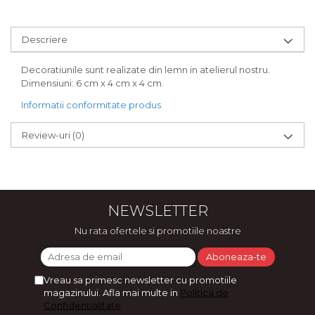
Bijuterii
CERCEI ZAMAC
Descriere
Ateliere - planse cu nisip colorat
Decoratiunile sunt realizate din lemn in atelierul nostru.
Dimensiuni: 6 cm x 4 cm x 4 cm.
Informatii conformitate produs
Review-uri
(0)
NEWSLETTER
Nu rata ofertele si promotiile noastre
Vreau sa primesc newsletter cu promotiile
magazinului. Afla mai multe in
Politica de
Confidentialitate