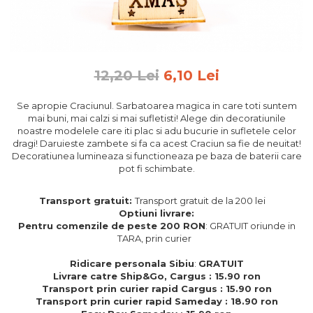
Feng Shui
Tablouri personalizate
IQ Puzzle
12,20 Lei
6,10 Lei
Diplome si Plachete
Insigne
Se apropie Craciunul. Sarbatoarea magica in care toti suntem
mai buni, mai calzi si mai sufletisti! Alege din decoratiunile
Felicitari din lemn
noastre modelele care iti plac si adu bucurie in sufletele celor
dragi! Daruieste zambete si fa ca acest Craciun sa fie de neuitat!
Felicitari pentru cei dragi
Decoratiunea lumineaza si functioneaza pe baza de baterii care
Felicitari cu model
pot fi schimbate.
Rame foto din lemn
Camion din lemn
Transport gratuit:
Transport gratuit de la 200 lei
Optiuni livrare:
Aromaterapie
Pentru comenzile de peste 200 RON
: GRATUIT oriunde in
TARA, prin curier
Papioane din lemn
Ridicare personala Sibiu
:
GRATUIT
Decoratiuni pentru casa
Livrare catre Ship&Go, Cargus : 15.90 ron
Genti si portofele barbati din
Transport prin curier rapid Cargus : 15.90 ron
piele naturala
Transport prin curier rapid Sameday : 18.90 ron