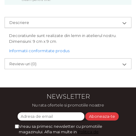
Bijuterii
CERCEI ZAMAC
Ateliere - planse cu nisip colorat
Descriere
Decoratiunile sunt realizate din lemn in atelierul nostru.
Dimensiuni: 9 cm x 9 cm.
Informatii conformitate produs
Review-uri
(0)
NEWSLETTER
Nu rata ofertele si promotiile noastre
Vreau sa primesc newsletter cu promotiile
magazinului. Afla mai multe in
Politica de