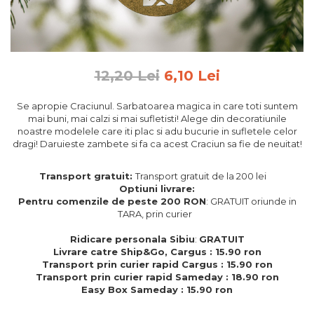
Feng Shui
Tablouri personalizate
IQ Puzzle
12,20 Lei
6,10 Lei
Diplome si Plachete
Insigne
Se apropie Craciunul. Sarbatoarea magica in care toti suntem
mai buni, mai calzi si mai sufletisti! Alege din decoratiunile
Felicitari din lemn
noastre modelele care iti plac si adu bucurie in sufletele celor
dragi! Daruieste zambete si fa ca acest Craciun sa fie de neuitat!
Felicitari pentru cei dragi
Felicitari cu model
Transport gratuit:
Transport gratuit de la 200 lei
Rame foto din lemn
Optiuni livrare:
Camion din lemn
Pentru comenzile de peste 200 RON
: GRATUIT oriunde in
TARA, prin curier
Aromaterapie
Ridicare personala Sibiu
:
GRATUIT
Papioane din lemn
Livrare catre Ship&Go, Cargus : 15.90 ron
Transport prin curier rapid Cargus : 15.90 ron
Decoratiuni pentru casa
Transport prin curier rapid Sameday : 18.90 ron
Genti si portofele barbati din
Easy Box Sameday : 15.90 ron
piele naturala