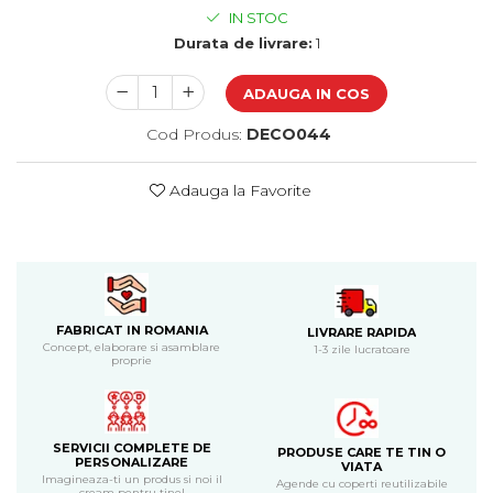
Cadouri de Paste
IN STOC
Durata de livrare:
1
Produse personalizate pentru
nunti si botezuri
ADAUGA IN COS
Martisoare
Cod Produs:
DECO044
Cadouri personalizate pentru
cei dragi
Adauga la Favorite
Cadouri pentru profesori
Cadouri pentru parinti
Cadouri pentru EA
Cadouri pentru EL
Cadouri pentru iubit
Cadouri pentru iubita
FABRICAT IN ROMANIA
LIVRARE RAPIDA
Concept, elaborare si asamblare
1-3 zile lucratoare
Cadouri pentru mama
proprie
Cadouri pentru tata
Cadouri pentru cea mai buna
prietena
SERVICII COMPLETE DE
Cadouri pentru bunici
PRODUSE CARE TE TIN O
PERSONALIZARE
VIATA
Cadouri personalizate pentru nasi
Imagineaza-ti un produs si noi il
Agende cu coperti reutilizabile
cream pentru tine!