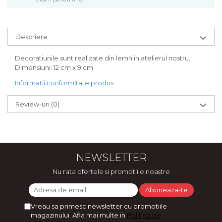
Bijuterii
CERCEI ZAMAC
Ateliere - planse cu nisip colorat
Descriere
Decoratiunile sunt realizate din lemn in atelierul nostru.
Dimensiuni: 12 cm x 9 cm.
Informatii conformitate produs
Review-uri
(0)
NEWSLETTER
Nu rata ofertele si promotiile noastre
Vreau sa primesc newsletter cu promotiile
magazinului. Afla mai multe in
Politica de