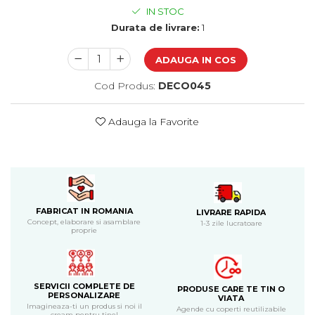
Cadouri de Paste
IN STOC
Durata de livrare:
1
Produse personalizate pentru
nunti si botezuri
ADAUGA IN COS
Martisoare
Cod Produs:
DECO045
Cadouri personalizate pentru
cei dragi
Adauga la Favorite
Cadouri pentru profesori
Cadouri pentru parinti
Cadouri pentru EA
Cadouri pentru EL
Cadouri pentru iubit
Cadouri pentru iubita
FABRICAT IN ROMANIA
LIVRARE RAPIDA
Concept, elaborare si asamblare
1-3 zile lucratoare
Cadouri pentru mama
proprie
Cadouri pentru tata
Cadouri pentru cea mai buna
prietena
SERVICII COMPLETE DE
Cadouri pentru bunici
PRODUSE CARE TE TIN O
PERSONALIZARE
VIATA
Cadouri personalizate pentru nasi
Imagineaza-ti un produs si noi il
Agende cu coperti reutilizabile
cream pentru tine!