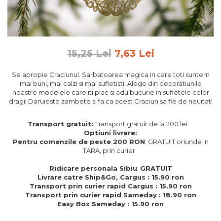
Feng Shui
Tablouri personalizate
IQ Puzzle
15,25 Lei
7,63 Lei
Diplome si Plachete
Insigne
Se apropie Craciunul. Sarbatoarea magica in care toti suntem
mai buni, mai calzi si mai sufletisti! Alege din decoratiunile
Felicitari din lemn
noastre modelele care iti plac si adu bucurie in sufletele celor
dragi! Daruieste zambete si fa ca acest Craciun sa fie de neuitat!
Felicitari pentru cei dragi
Felicitari cu model
Transport gratuit:
Transport gratuit de la 200 lei
Rame foto din lemn
Optiuni livrare:
Camion din lemn
Pentru comenzile de peste 200 RON
: GRATUIT oriunde in
TARA, prin curier
Aromaterapie
Ridicare personala Sibiu
:
GRATUIT
Papioane din lemn
Livrare catre Ship&Go, Cargus : 15.90 ron
Transport prin curier rapid Cargus : 15.90 ron
Decoratiuni pentru casa
Transport prin curier rapid Sameday : 18.90 ron
Genti si portofele barbati din
Easy Box Sameday : 15.90 ron
piele naturala