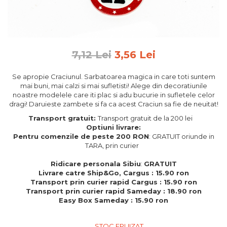
Feng Shui
Tablouri personalizate
IQ Puzzle
7,12 Lei
3,56 Lei
Diplome si Plachete
Insigne
Se apropie Craciunul. Sarbatoarea magica in care toti suntem
mai buni, mai calzi si mai sufletisti! Alege din decoratiunile
Felicitari din lemn
noastre modelele care iti plac si adu bucurie in sufletele celor
dragi! Daruieste zambete si fa ca acest Craciun sa fie de neuitat!
Felicitari pentru cei dragi
Felicitari cu model
Transport gratuit:
Transport gratuit de la 200 lei
Optiuni livrare:
Rame foto din lemn
Pentru comenzile de peste 200 RON
: GRATUIT oriunde in
Camion din lemn
TARA, prin curier
Aromaterapie
Ridicare personala Sibiu
:
GRATUIT
Livrare catre Ship&Go, Cargus : 15.90 ron
Papioane din lemn
Transport prin curier rapid Cargus : 15.90 ron
Transport prin curier rapid Sameday : 18.90 ron
Decoratiuni pentru casa
Easy Box Sameday : 15.90 ron
Genti si portofele barbati din
piele naturala
STOC EPUIZAT