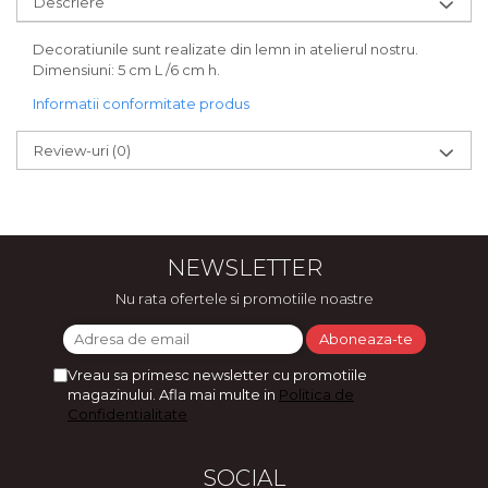
Descriere
Bijuterii
CERCEI ZAMAC
Decoratiunile sunt realizate din lemn in atelierul nostru.
Dimensiuni: 5 cm L /6 cm h.
Ateliere - planse cu nisip colorat
Informatii conformitate produs
Review-uri
(0)
NEWSLETTER
Nu rata ofertele si promotiile noastre
Vreau sa primesc newsletter cu promotiile
magazinului. Afla mai multe in
Politica de
Confidentialitate
SOCIAL