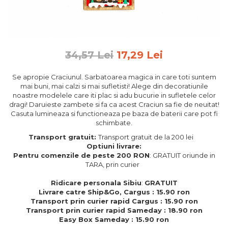
Feng Shui
Tablouri personalizate
IQ Puzzle
34,57 Lei
17,29 Lei
Diplome si Plachete
Insigne
Se apropie Craciunul. Sarbatoarea magica in care toti suntem
mai buni, mai calzi si mai sufletisti! Alege din decoratiunile
Felicitari din lemn
noastre modelele care iti plac si adu bucurie in sufletele celor
dragi! Daruieste zambete si fa ca acest Craciun sa fie de neuitat!
Felicitari pentru cei dragi
Casuta lumineaza si functioneaza pe baza de baterii care pot fi
Felicitari cu model
schimbate.
Rame foto din lemn
Transport gratuit:
Transport gratuit de la 200 lei
Camion din lemn
Optiuni livrare:
Pentru comenzile de peste 200 RON
: GRATUIT oriunde in
Aromaterapie
TARA, prin curier
Papioane din lemn
Ridicare personala Sibiu
:
GRATUIT
Livrare catre Ship&Go, Cargus : 15.90 ron
Decoratiuni pentru casa
Transport prin curier rapid Cargus : 15.90 ron
Genti si portofele barbati din
Transport prin curier rapid Sameday : 18.90 ron
piele naturala
Easy Box Sameday : 15.90 ron