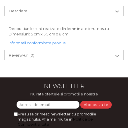
Bijuterii
Descriere
CERCEI ZAMAC
Ateliere - planse cu nisip colorat
Decoratiunile sunt realizate din lemn in atelierul nostru.
Dimensiuni: 5 cm x 5.5 cm x 8 cm
Informatii conformitate produs
Review-uri
(0)
NEWSLETTER
Nu rata ofertele si promotiile noastre
Vreau sa primesc newsletter cu promotiile
magazinului. Afla mai multe in
Politica de
Confidentialitate