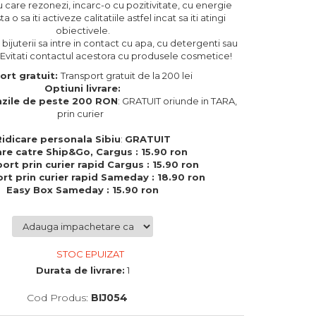
u care rezonezi, incarc-o cu pozitivitate, cu energie
 o sa iti activeze calitatiile astfel incat sa iti atingi
obiectivele.
 bijuterii sa intre in contact cu apa, cu detergenti sau
 Evitati contactul acestora cu produsele cosmetice!
ort gratuit:
Transport gratuit de la 200 lei
Optiuni livrare:
zile de peste 200 RON
: GRATUIT oriunde in TARA,
prin curier
Ridicare personala Sibiu
:
GRATUIT
are catre Ship&Go, Cargus : 15.90 ron
ort prin curier rapid Cargus : 15.90 ron
rt prin curier rapid Sameday : 18.90 ron
Easy Box Sameday : 15.90 ron
STOC EPUIZAT
Durata de livrare:
1
Cod Produs:
BIJ054