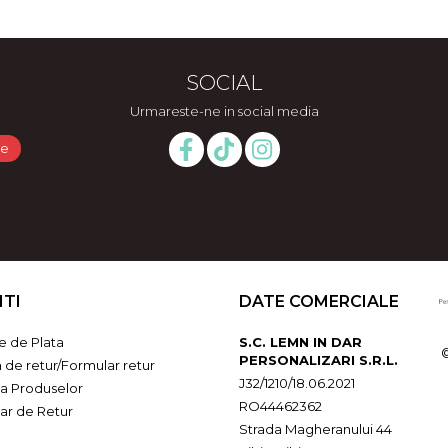
SOCIAL
Urmareste-ne in social media
NTI
DATE COMERCIALE
 de Plata
S.C. LEMN IN DAR
PERSONALIZARI S.R.L.
a de retur/Formular retur
J32/1210/18.06.2021
ia Produselor
RO44462362
ar de Retur
Strada Magheranului 44