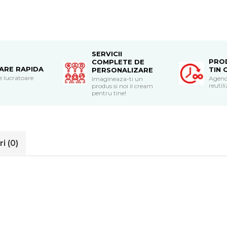
SERVICII
PRO
COMPLETE DE
RARE RAPIDA
TIN 
PERSONALIZARE
le lucratoare
Agend
Imagineaza-ti un
reutili
produs si noi il cream
pentru tine!
ri
(0)