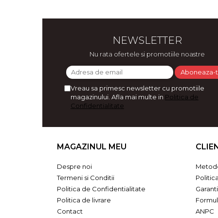
Bijuterii
CERCEI ZAMAC
Ateliere - planse cu nisip colorat
NEWSLETTER
Nu rata ofertele si promotiile noastre
Vreau sa primesc newsletter cu promotiile
magazinului. Afla mai multe in
Politica de
Confidentialitate
MAGAZINUL MEU
CLIE
Despre noi
Metode
Termeni si Conditii
Politic
Politica de Confidentialitate
Garant
Politica de livrare
Formul
Contact
ANPC