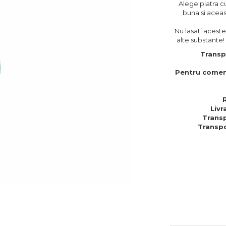
Alege piatra c
buna si aceasta
Nu lasati aceste
alte substante!
Transp
Pentru comen
Livr
Transp
Transpo