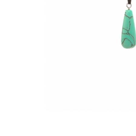
Feng Shui
Tablouri personalizate
IQ Puzzle
Diplome si Plachete
Insigne
Felicitari din lemn
Felicitari pentru cei dragi
Felicitari cu model
Rame foto din lemn
Camion din lemn
Aromaterapie
Papioane din lemn
Decoratiuni pentru casa
Genti si portofele barbati din
piele naturala