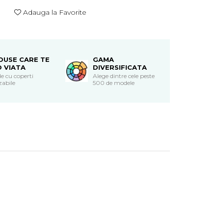
Adauga la Favorite
DUSE CARE TE
GAMA
O VIATA
DIVERSIFICATA
e cu coperti
Alege dintre cele peste
zabile
500 de modele