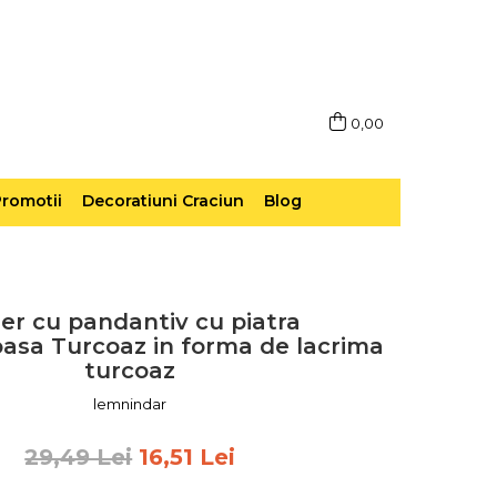
0,00
romotii
Decoratiuni Craciun
Blog
ier cu pandantiv cu piatra
oasa Turcoaz in forma de lacrima
turcoaz
lemnindar
29,49 Lei
16,51 Lei