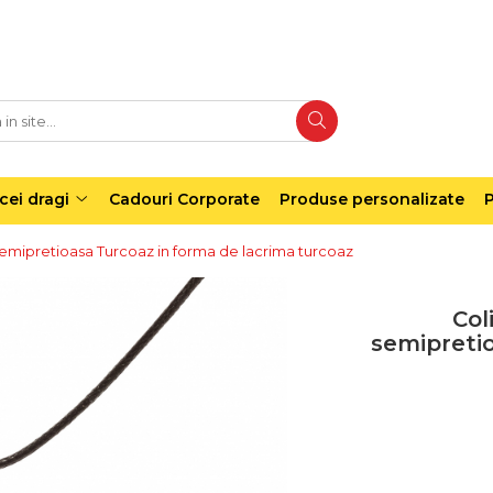
cei dragi
Cadouri Corporate
Produse personalizate
P
 semipretioasa Turcoaz in forma de lacrima turcoaz
Col
semipreti