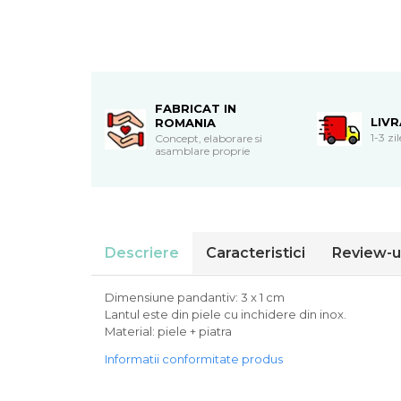
Cadouri de Paste
Produse personalizate pentru
nunti si botezuri
Martisoare
FABRICAT IN
Cadouri personalizate pentru
LIV
ROMANIA
cei dragi
1-3 zi
Concept, elaborare si
asamblare proprie
Cadouri pentru profesori
Cadouri pentru parinti
Cadouri pentru EA
Cadouri pentru EL
Cadouri pentru iubit
Descriere
Caracteristici
Review-u
Cadouri pentru iubita
Cadouri pentru mama
Dimensiune pandantiv: 3 x 1 cm
Cadouri pentru tata
Lantul este din piele cu inchidere din inox.
Cadouri pentru cea mai buna
Material: piele + piatra
prietena
Informatii conformitate produs
Cadouri pentru bunici
Cadouri personalizate pentru nasi