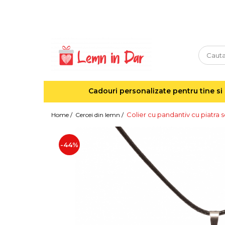
Cadouri personalizate pentru tine si cei dragi
Agende din lemn
Agende 10x10
Agende A5
Cadouri personalizate pentru tine si 
Semne de carte
Decoratiuni Craciun
Colier cu pandantiv cu piatra
Home /
Cercei din lemn /
Decoratiuni cu nume
Decoratiuni cu lumina
-44%
Decoratiuni pentru cei dragi
Decoratiuni cu peisaje de iarna
Sosete de Craciun
Magneti de Craciun
Jucarii din lemn
Cercei din lemn