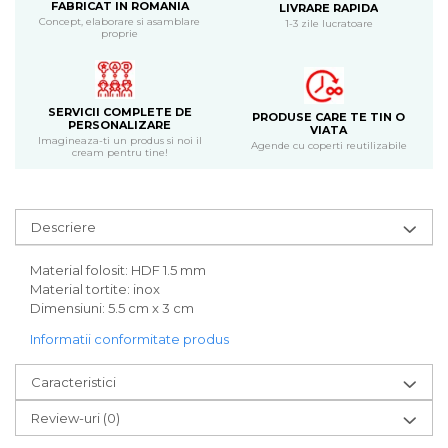
FABRICAT IN ROMANIA
LIVRARE RAPIDA
Bijuterii
Concept, elaborare si asamblare
1-3 zile lucratoare
proprie
CERCEI ZAMAC
Ateliere - planse cu nisip colorat
SERVICII COMPLETE DE
PRODUSE CARE TE TIN O
PERSONALIZARE
VIATA
Imagineaza-ti un produs si noi il
Agende cu coperti reutilizabile
cream pentru tine!
Descriere
Material folosit: HDF 1.5 mm
Material tortite: inox
Dimensiuni: 5.5 cm x 3 cm
Informatii conformitate produs
Caracteristici
Review-uri
(0)