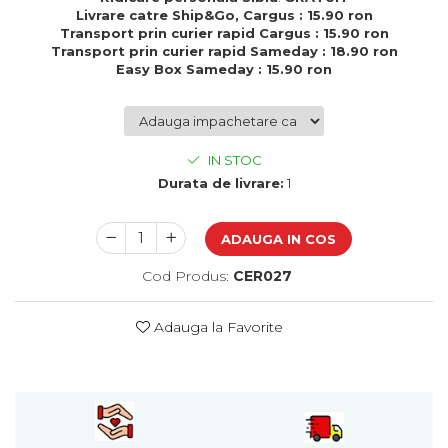
Cadouri de Paste
Livrare catre Ship&Go, Cargus : 15.90 ron
Transport prin curier rapid Cargus : 15.90 ron
Produse personalizate pentru
Transport prin curier rapid Sameday : 18.90 ron
nunti si botezuri
Easy Box Sameday : 15.90 ron
Martisoare
Cadouri personalizate pentru
cei dragi
IN STOC
Cadouri pentru profesori
Durata de livrare:
1
Cadouri pentru parinti
Cadouri pentru EA
ADAUGA IN COS
Cadouri pentru EL
Cadouri pentru iubit
Cod Produs:
CER027
Cadouri pentru iubita
Cadouri pentru mama
Adauga la Favorite
Cadouri pentru tata
Cadouri pentru cea mai buna
prietena
Cadouri pentru bunici
Cadouri personalizate pentru nasi