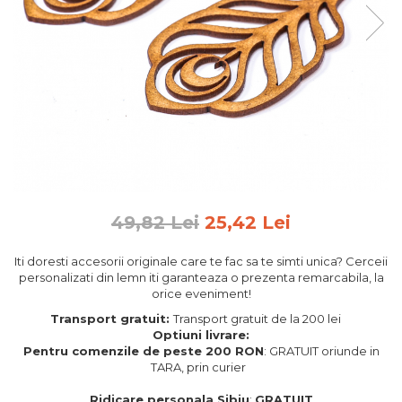
Feng Shui
Tablouri personalizate
IQ Puzzle
Diplome si Plachete
Insigne
Felicitari din lemn
Felicitari pentru cei dragi
Felicitari cu model
49,82 Lei
25,42 Lei
Rame foto din lemn
Camion din lemn
Iti doresti accesorii originale care te fac sa te simti unica? Cerceii
personalizati din lemn iti garanteaza o prezenta remarcabila, la
Aromaterapie
orice eveniment!
Papioane din lemn
Transport gratuit:
Transport gratuit de la 200 lei
Optiuni livrare:
Decoratiuni pentru casa
Pentru comenzile de peste 200 RON
: GRATUIT oriunde in
Genti si portofele barbati din
TARA, prin curier
piele naturala
Ridicare personala Sibiu
:
GRATUIT