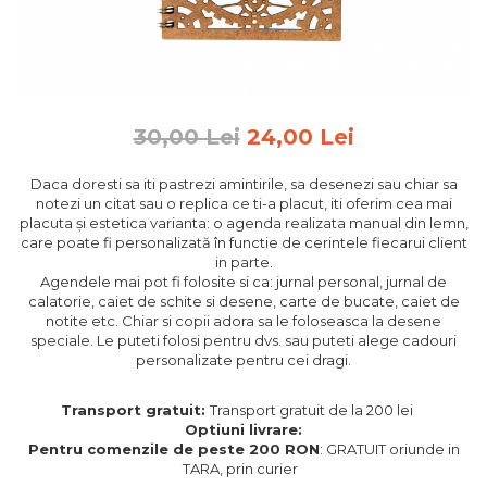
Feng Shui
Tablouri personalizate
IQ Puzzle
Diplome si Plachete
30,00 Lei
24,00 Lei
Insigne
Daca doresti sa iti pastrezi amintirile, sa desenezi sau chiar sa
Felicitari din lemn
notezi un citat sau o replica ce ti-a placut, iti oferim cea mai
placuta și estetica varianta: o agenda realizata manual din lemn,
Felicitari pentru cei dragi
care poate fi personalizată în functie de cerintele fiecarui client
Felicitari cu model
in parte.
Rame foto din lemn
Agendele mai pot fi folosite si ca: jurnal personal, jurnal de
calatorie, caiet de schite si desene, carte de bucate, caiet de
Camion din lemn
notite etc. Chiar si copii adora sa le foloseasca la desene
speciale. Le puteti folosi pentru dvs. sau puteti alege cadouri
Aromaterapie
personalizate pentru cei dragi.
Papioane din lemn
Transport gratuit:
Transport gratuit de la 200 lei
Decoratiuni pentru casa
Optiuni livrare:
Genti si portofele barbati din
Pentru comenzile de peste 200 RON
: GRATUIT oriunde in
piele naturala
TARA, prin curier