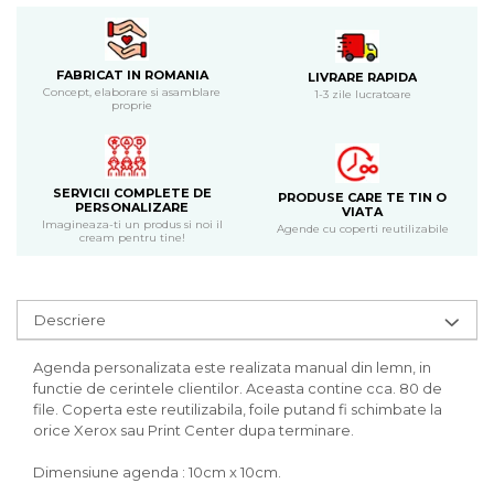
Bijuterii
CERCEI ZAMAC
Ateliere - planse cu nisip colorat
FABRICAT IN ROMANIA
LIVRARE RAPIDA
Concept, elaborare si asamblare
1-3 zile lucratoare
proprie
SERVICII COMPLETE DE
PRODUSE CARE TE TIN O
PERSONALIZARE
VIATA
Imagineaza-ti un produs si noi il
Agende cu coperti reutilizabile
cream pentru tine!
Descriere
Agenda personalizata este realizata manual din lemn, in
functie de cerintele clientilor. Aceasta contine cca. 80 de
file. Coperta este reutilizabila, foile putand fi schimbate la
orice Xerox sau Print Center dupa terminare.
Dimensiune agenda : 10cm x 10cm.