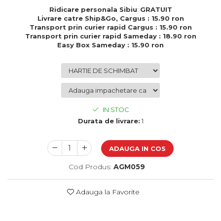
Cadouri de Paste
Ridicare personala Sibiu
:
GRATUIT
Livrare catre Ship&Go, Cargus : 15.90 ron
Produse personalizate pentru
Transport prin curier rapid Cargus : 15.90 ron
nunti si botezuri
Transport prin curier rapid Sameday : 18.90 ron
Easy Box Sameday : 15.90 ron
Martisoare
Cadouri personalizate pentru
cei dragi
Cadouri pentru profesori
Cadouri pentru parinti
IN STOC
Cadouri pentru EA
Durata de livrare:
1
Cadouri pentru EL
Cadouri pentru iubit
Cadouri pentru iubita
ADAUGA IN COS
Cadouri pentru mama
Cod Produs:
AGM059
Cadouri pentru tata
Cadouri pentru cea mai buna
prietena
Adauga la Favorite
Cadouri pentru bunici
Cadouri personalizate pentru nasi