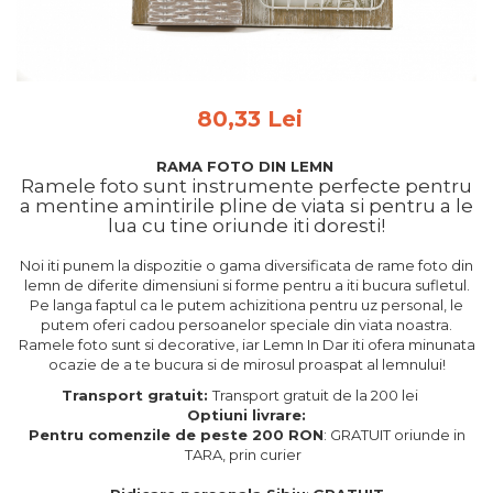
Feng Shui
Tablouri personalizate
IQ Puzzle
80,33 Lei
Diplome si Plachete
Insigne
RAMA FOTO DIN LEMN
Ramele foto sunt instrumente perfecte pentru
Felicitari din lemn
a mentine amintirile pline de viata si pentru a le
lua cu tine oriunde iti doresti!
Felicitari pentru cei dragi
Felicitari cu model
Noi iti punem la dispozitie o gama diversificata de rame foto din
Rame foto din lemn
lemn de diferite dimensiuni si forme pentru a iti bucura sufletul.
Pe langa faptul ca le putem achizitiona pentru uz personal, le
Camion din lemn
putem oferi cadou persoanelor speciale din viata noastra.
Ramele foto sunt si decorative, iar Lemn In Dar iti ofera minunata
Aromaterapie
ocazie de a te bucura si de mirosul proaspat al lemnului!
Papioane din lemn
Transport gratuit:
Transport gratuit de la 200 lei
Optiuni livrare:
Decoratiuni pentru casa
Pentru comenzile de peste 200 RON
: GRATUIT oriunde in
Genti si portofele barbati din
TARA, prin curier
piele naturala