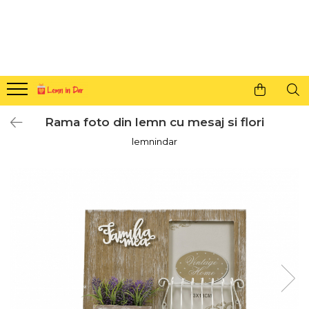
Cadouri personalizate pentru tine si cei dragi
Agende din lemn
Agende 10x10
Agende A5
Rama foto din lemn cu mesaj si flori
Semne de carte
lemnindar
Decoratiuni Craciun
Decoratiuni cu nume
Decoratiuni cu lumina
Decoratiuni pentru cei dragi
Decoratiuni cu peisaje de iarna
Sosete de Craciun
Magneti de Craciun
Jucarii din lemn
Cercei din lemn