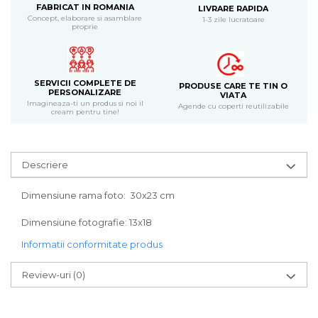
Bijuterii
FABRICAT IN ROMANIA
LIVRARE RAPIDA
Concept, elaborare si asamblare
1-3 zile lucratoare
proprie
CERCEI ZAMAC
Ateliere - planse cu nisip colorat
SERVICII COMPLETE DE
PRODUSE CARE TE TIN O
PERSONALIZARE
VIATA
Imagineaza-ti un produs si noi il
Agende cu coperti reutilizabile
cream pentru tine!
Descriere
Dimensiune rama foto: 30x23 cm
Dimensiune fotografie: 13x18
Informatii conformitate produs
Review-uri
(0)