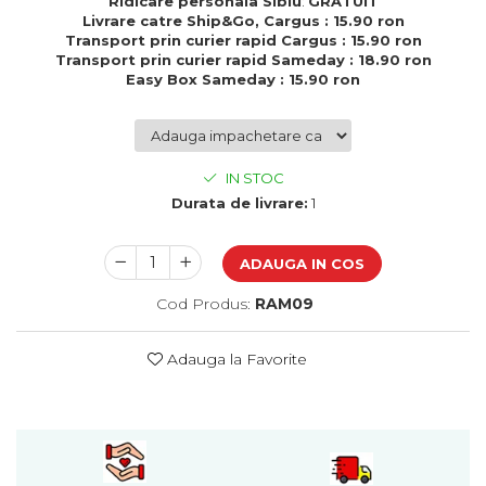
Ridicare personala Sibiu
:
GRATUIT
Cadouri de Paste
Livrare catre Ship&Go, Cargus : 15.90 ron
Transport prin curier rapid Cargus : 15.90 ron
Produse personalizate pentru
Transport prin curier rapid Sameday : 18.90 ron
nunti si botezuri
Easy Box Sameday : 15.90 ron
Martisoare
Cadouri personalizate pentru
cei dragi
IN STOC
Cadouri pentru profesori
Durata de livrare:
1
Cadouri pentru parinti
Cadouri pentru EA
ADAUGA IN COS
Cadouri pentru EL
Cadouri pentru iubit
Cod Produs:
RAM09
Cadouri pentru iubita
Cadouri pentru mama
Adauga la Favorite
Cadouri pentru tata
Cadouri pentru cea mai buna
prietena
Cadouri pentru bunici
Cadouri personalizate pentru nasi