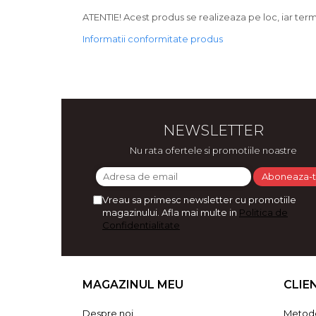
Bijuterii
ATENTIE! Acest produs se realizeaza pe loc, iar terme
CERCEI ZAMAC
Informatii conformitate produs
Ateliere - planse cu nisip colorat
NEWSLETTER
Nu rata ofertele si promotiile noastre
Vreau sa primesc newsletter cu promotiile
magazinului. Afla mai multe in
Politica de
Confidentialitate
MAGAZINUL MEU
CLIE
Despre noi
Metode