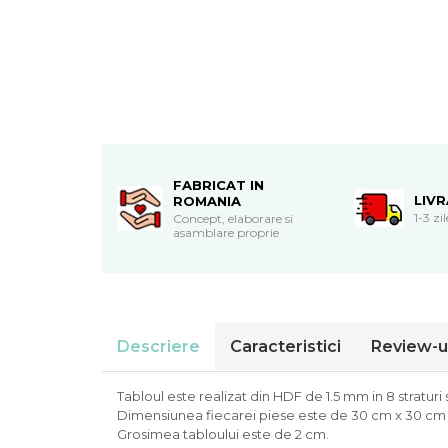
Cadouri de Paste
Produse personalizate pentru
nunti si botezuri
Martisoare
Cadouri personalizate pentru
cei dragi
Cadouri pentru profesori
FABRICAT IN
LIV
Cadouri pentru parinti
ROMANIA
1-3 zi
Concept, elaborare si
Cadouri pentru EA
asamblare proprie
Cadouri pentru EL
Cadouri pentru iubit
Cadouri pentru iubita
Cadouri pentru mama
Cadouri pentru tata
Descriere
Caracteristici
Review-u
Cadouri pentru cea mai buna
prietena
Tabloul este realizat din HDF de 1.5 mm in 8 straturi 
Cadouri pentru bunici
Dimensiunea fiecarei piese este de 30 cm x 30 c
Grosimea tabloului este de 2 cm.
Cadouri personalizate pentru nasi