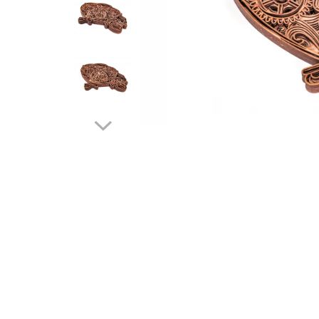
Feng Shui
Tablouri personalizate
IQ Puzzle
Diplome si Plachete
Insigne
Felicitari din lemn
Felicitari pentru cei dragi
Felicitari cu model
Rame foto din lemn
Camion din lemn
Aromaterapie
Papioane din lemn
Decoratiuni pentru casa
Genti si portofele barbati din
piele naturala