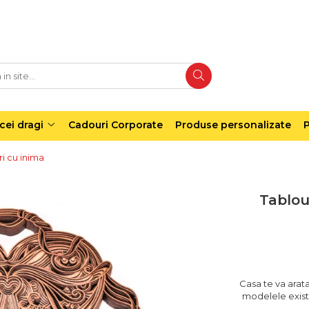
cei dragi
Cadouri Corporate
Produse personalizate
P
ri cu inima
Tablou
Casa te va arata
modelele existe