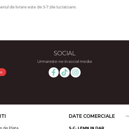
nul de livrare este de 5-7 zile lucratoare.
SOCIAL
Urmareste-ne in social media
NTI
DATE COMERCIALE
 de Plata
S.C. LEMN IN DAR