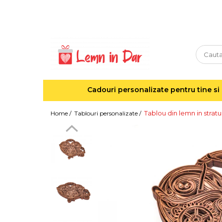
Cadouri personalizate pentru tine si cei dragi
Agende din lemn
Agende 10x10
Agende A5
Cadouri personalizate pentru tine si 
Semne de carte
Decoratiuni Craciun
Tablou din lemn in stratu
Home /
Tablouri personalizate /
Decoratiuni cu nume
Decoratiuni cu lumina
Decoratiuni pentru cei dragi
Decoratiuni cu peisaje de iarna
Sosete de Craciun
Magneti de Craciun
Jucarii din lemn
Cercei din lemn