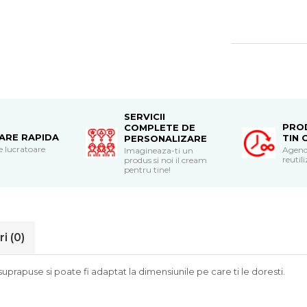
SERVICII
PRO
COMPLETE DE
RARE RAPIDA
TIN 
PERSONALIZARE
le lucratoare
Agend
Imagineaza-ti un
reutili
produs si noi il cream
pentru tine!
ri
(0)
suprapuse si poate fi adaptat la dimensiunile pe care ti le doresti.
m