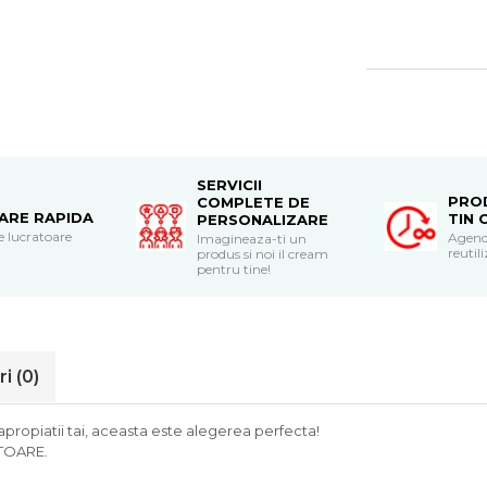
SERVICII
PRO
COMPLETE DE
RARE RAPIDA
TIN 
PERSONALIZARE
le lucratoare
Agend
Imagineaza-ti un
reutili
produs si noi il cream
pentru tine!
ri
(0)
apropiatii tai, aceasta este alegerea perfecta!
ATOARE.