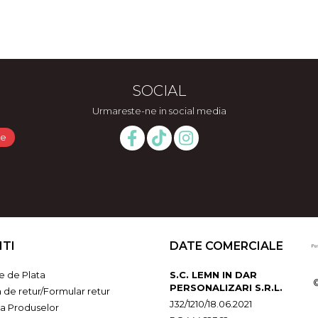
SOCIAL
Urmareste-ne in social media
NTI
DATE COMERCIALE
 de Plata
S.C. LEMN IN DAR
PERSONALIZARI S.R.L.
a de retur/Formular retur
J32/1210/18.06.2021
ia Produselor