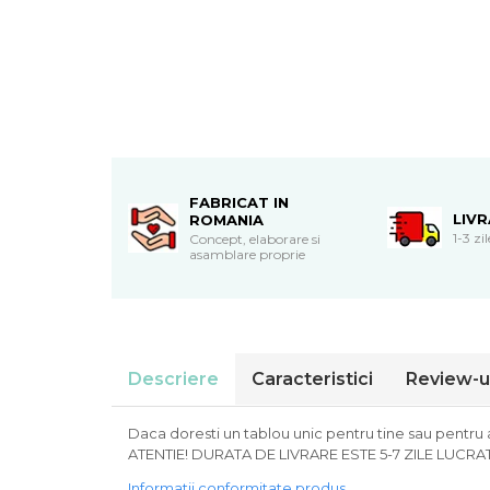
Cadouri de Paste
Produse personalizate pentru
nunti si botezuri
Martisoare
Cadouri personalizate pentru
cei dragi
Cadouri pentru profesori
FABRICAT IN
LIV
Cadouri pentru parinti
ROMANIA
1-3 zi
Concept, elaborare si
Cadouri pentru EA
asamblare proprie
Cadouri pentru EL
Cadouri pentru iubit
Cadouri pentru iubita
Cadouri pentru mama
Cadouri pentru tata
Descriere
Caracteristici
Review-u
Cadouri pentru cea mai buna
prietena
Daca doresti un tablou unic pentru tine sau pentru 
Cadouri pentru bunici
ATENTIE! DURATA DE LIVRARE ESTE 5-7 ZILE LUCR
Cadouri personalizate pentru nasi
Informatii conformitate produs