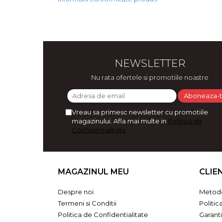
Bijuterii
CERCEI ZAMAC
Ateliere - planse cu nisip colorat
NEWSLETTER
Nu rata ofertele si promotiile noastre
Vreau sa primesc newsletter cu promotiile
magazinului. Afla mai multe in
Politica de
Confidentialitate
MAGAZINUL MEU
CLIE
Despre noi
Metode
Termeni si Conditii
Politic
Politica de Confidentialitate
Garant