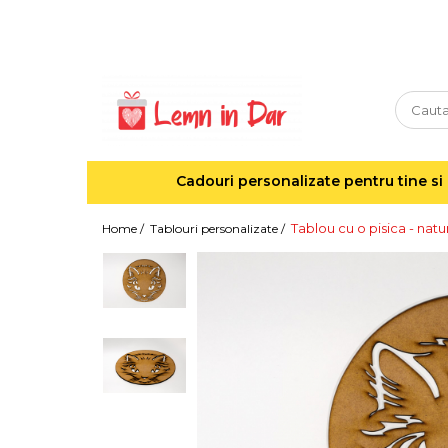
Cadouri personalizate pentru tine si cei dragi
Agende din lemn
Agende 10x10
Agende A5
Cadouri personalizate pentru tine si 
Semne de carte
Decoratiuni Craciun
Tablou cu o pisica - natu
Home /
Tablouri personalizate /
Decoratiuni cu nume
Decoratiuni cu lumina
Decoratiuni pentru cei dragi
Decoratiuni cu peisaje de iarna
Sosete de Craciun
Magneti de Craciun
Jucarii din lemn
Cercei din lemn