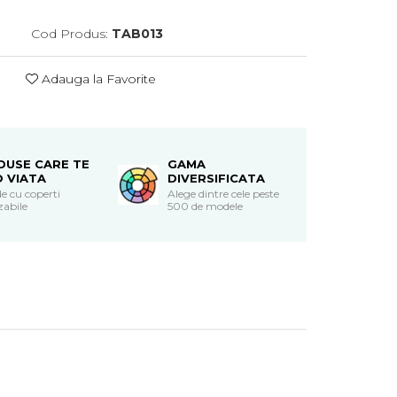
Cod Produs:
TAB013
Adauga la Favorite
DUSE CARE TE
GAMA
O VIATA
DIVERSIFICATA
e cu coperti
Alege dintre cele peste
zabile
500 de modele