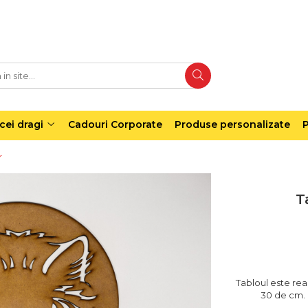
cei dragi
Cadouri Corporate
Produse personalizate
P
r
T
Tabloul este re
30 de cm. 