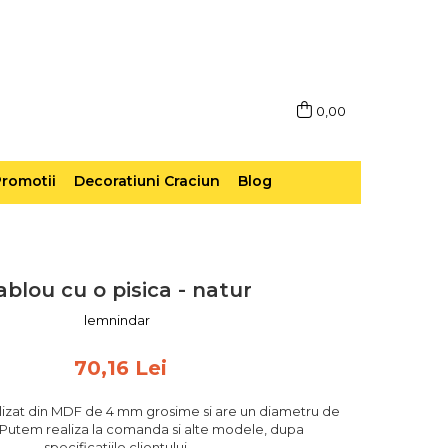
0,00
romotii
Decoratiuni Craciun
Blog
ablou cu o pisica - natur
lemnindar
70,16 Lei
alizat din MDF de 4 mm grosime si are un diametru de
Putem realiza la comanda si alte modele, dupa
specificatiile clientului.