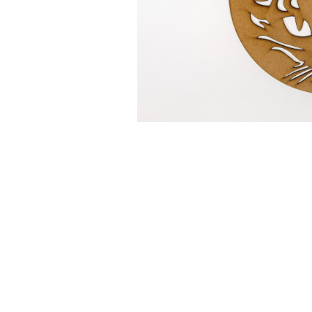
Feng Shui
Tablouri personalizate
IQ Puzzle
Diplome si Plachete
Insigne
Felicitari din lemn
Felicitari pentru cei dragi
Felicitari cu model
Rame foto din lemn
Camion din lemn
Aromaterapie
Papioane din lemn
Decoratiuni pentru casa
Genti si portofele barbati din
piele naturala