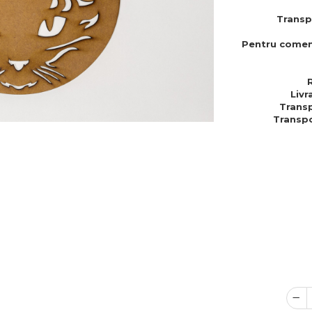
Transp
Pentru comen
Livr
Transp
Transpo