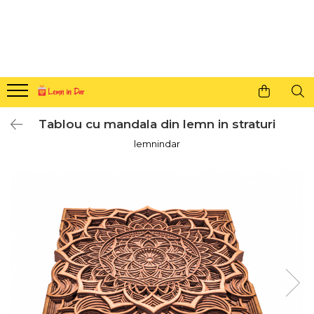
Cadouri personalizate pentru tine si cei dragi
Agende din lemn
Agende 10x10
Agende A5
Tablou cu mandala din lemn in straturi
Semne de carte
lemnindar
Decoratiuni Craciun
Decoratiuni cu nume
Decoratiuni cu lumina
Decoratiuni pentru cei dragi
Decoratiuni cu peisaje de iarna
Sosete de Craciun
Magneti de Craciun
Jucarii din lemn
Cercei din lemn