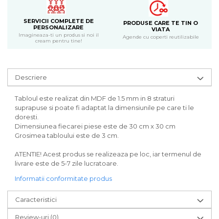
Bijuterii
CERCEI ZAMAC
SERVICII COMPLETE DE
PRODUSE CARE TE TIN O
PERSONALIZARE
VIATA
Ateliere - planse cu nisip colorat
Imagineaza-ti un produs si noi il
Agende cu coperti reutilizabile
cream pentru tine!
Descriere
Tabloul este realizat din MDF de 1.5 mm in 8 straturi
suprapuse si poate fi adaptat la dimensiunile pe care ti le
doresti.
Dimensiunea fiecarei piese este de 30 cm x 30 cm
Grosimea tabloului este de 3 cm.
ATENTIE! Acest produs se realizeaza pe loc, iar termenul de
livrare este de 5-7 zile lucratoare.
Informatii conformitate produs
Caracteristici
Review-uri
(0)