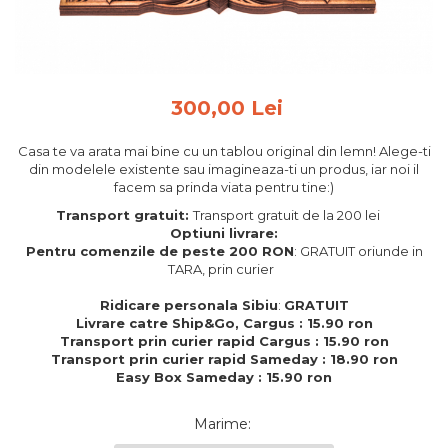
Feng Shui
Tablouri personalizate
IQ Puzzle
300,00 Lei
Diplome si Plachete
Insigne
Casa te va arata mai bine cu un tablou original din lemn! Alege-ti
din modelele existente sau imagineaza-ti un produs, iar noi il
Felicitari din lemn
facem sa prinda viata pentru tine:)
Felicitari pentru cei dragi
Transport gratuit:
Transport gratuit de la 200 lei
Felicitari cu model
Optiuni livrare:
Pentru comenzile de peste 200 RON
: GRATUIT oriunde in
Rame foto din lemn
TARA, prin curier
Camion din lemn
Ridicare personala Sibiu
:
GRATUIT
Aromaterapie
Livrare catre Ship&Go, Cargus : 15.90 ron
Transport prin curier rapid Cargus : 15.90 ron
Papioane din lemn
Transport prin curier rapid Sameday : 18.90 ron
Easy Box Sameday : 15.90 ron
Decoratiuni pentru casa
Genti si portofele barbati din
Marime
:
piele naturala