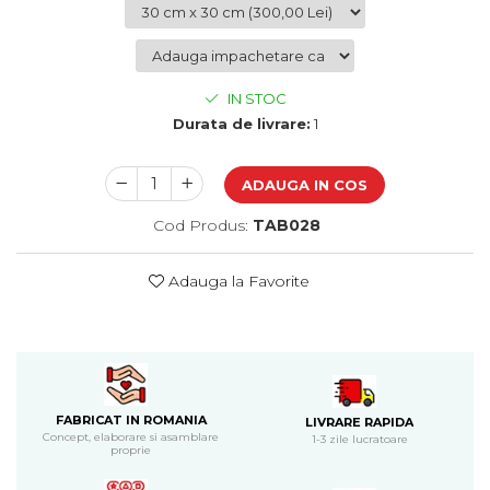
Cadouri de Paste
Produse personalizate pentru
nunti si botezuri
IN STOC
Martisoare
Durata de livrare:
1
Cadouri personalizate pentru
cei dragi
ADAUGA IN COS
Cadouri pentru profesori
Cadouri pentru parinti
Cod Produs:
TAB028
Cadouri pentru EA
Cadouri pentru EL
Adauga la Favorite
Cadouri pentru iubit
Cadouri pentru iubita
Cadouri pentru mama
Cadouri pentru tata
Cadouri pentru cea mai buna
FABRICAT IN ROMANIA
prietena
LIVRARE RAPIDA
Concept, elaborare si asamblare
1-3 zile lucratoare
Cadouri pentru bunici
proprie
Cadouri personalizate pentru nasi