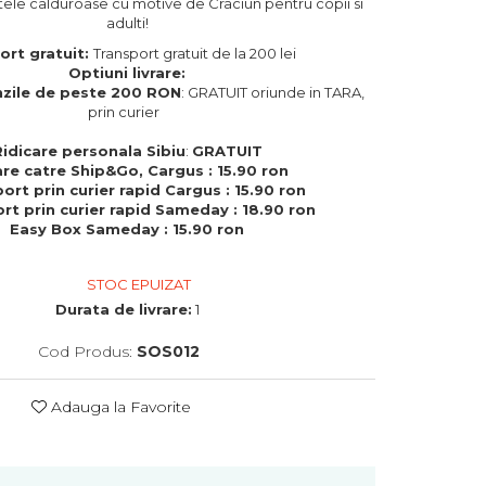
tele calduroase cu motive de Craciun pentru copii si
adulti!
ort gratuit:
Transport gratuit de la 200 lei
Optiuni livrare:
zile de peste 200 RON
: GRATUIT oriunde in TARA,
prin curier
Ridicare personala Sibiu
:
GRATUIT
are catre Ship&Go, Cargus : 15.90 ron
ort prin curier rapid Cargus : 15.90 ron
rt prin curier rapid Sameday : 18.90 ron
Easy Box Sameday : 15.90 ron
STOC EPUIZAT
Durata de livrare:
1
Cod Produs:
SOS012
Adauga la Favorite