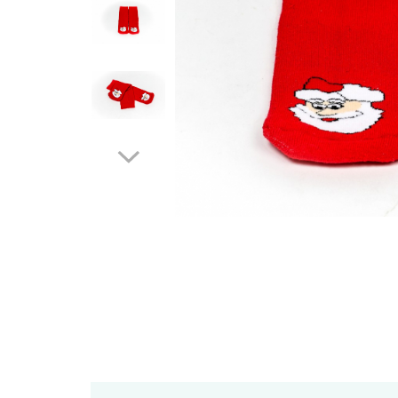
Feng Shui
Tablouri personalizate
IQ Puzzle
Diplome si Plachete
Insigne
Felicitari din lemn
Felicitari pentru cei dragi
Felicitari cu model
Rame foto din lemn
Camion din lemn
Aromaterapie
Papioane din lemn
Decoratiuni pentru casa
Genti si portofele barbati din
piele naturala