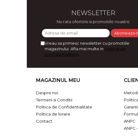
Bijuterii
NEWSLETTER
CERCEI ZAMAC
Ateliere - planse cu nisip colorat
Nu rata ofertele si promotiile noastre
Vreau sa primesc newsletter cu promotiile
magazinului. Afla mai multe in
Politica de
Confidentialitate
MAGAZINUL MEU
CLIE
Despre noi
Metode
Termeni si Conditii
Politic
Politica de Confidentialitate
Garant
Politica de livrare
Formul
Contact
ANPC
ANPC -