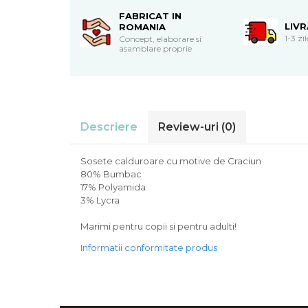
Cadouri de Paste
FABRICAT IN
LIV
ROMANIA
Produse personalizate pentru
1-3 zi
Concept, elaborare si
nunti si botezuri
asamblare proprie
Martisoare
Cadouri personalizate pentru
cei dragi
Cadouri pentru profesori
Descriere
Review-uri
(0)
Cadouri pentru parinti
Cadouri pentru EA
Sosete calduroare cu motive de Craciun
Cadouri pentru EL
80% Bumbac
17% Polyamida
Cadouri pentru iubit
3% Lycra
Cadouri pentru iubita
Cadouri pentru mama
Marimi pentru copii si pentru adulti!
Cadouri pentru tata
Informatii conformitate produs
Cadouri pentru cea mai buna
prietena
Cadouri pentru bunici
Cadouri personalizate pentru nasi