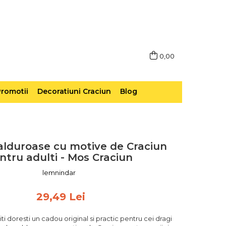
0,00
romotii
Decoratiuni Craciun
Blog
alduroase cu motive de Craciun
ntru adulti - Mos Craciun
lemnindar
29,49 Lei
 iti doresti un cadou original si practic pentru cei dragi