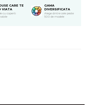
DUSE CARE TE
GAMA
O VIATA
DIVERSIFICATA
e cu coperti
Alege dintre cele peste
zabile
500 de modele