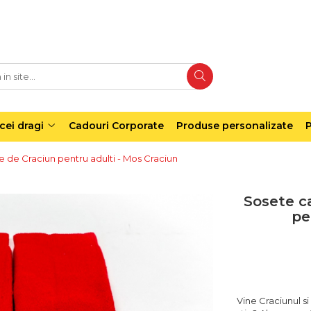
cei dragi
Cadouri Corporate
Produse personalizate
P
 de Craciun pentru adulti - Mos Craciun
Sosete c
pe
Vine Craciunul si