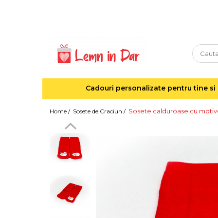
Cadouri personalizate pentru tine si cei dragi
Agende din lemn
Agende 10x10
Agende A5
Cadouri personalizate pentru tine si 
Semne de carte
Decoratiuni Craciun
Sosete calduroase cu motive
Home /
Sosete de Craciun /
Decoratiuni cu nume
Decoratiuni cu lumina
Decoratiuni pentru cei dragi
Decoratiuni cu peisaje de iarna
Sosete de Craciun
Magneti de Craciun
Jucarii din lemn
Cercei din lemn