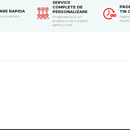
SERVICII
PRO
COMPLETE DE
RARE RAPIDA
TIN 
PERSONALIZARE
le lucratoare
Agend
Imagineaza-ti un
reutili
produs si noi il cream
pentru tine!