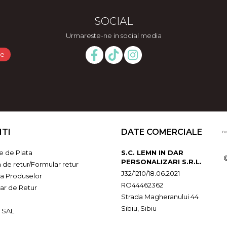
SOCIAL
Urmareste-ne in social media
NTI
DATE COMERCIALE
 de Plata
S.C. LEMN IN DAR
PERSONALIZARI S.R.L.
a de retur/Formular retur
J32/1210/18.06.2021
ia Produselor
RO44462362
ar de Retur
Strada Magheranului 44
Sibiu, Sibiu
 SAL