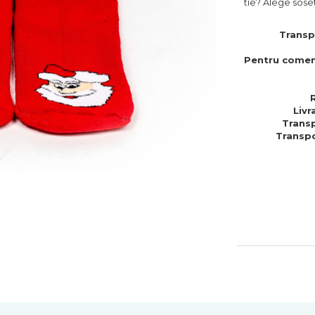
tie? Alege sose
Transp
Pentru comen
Livr
Transp
Transpo