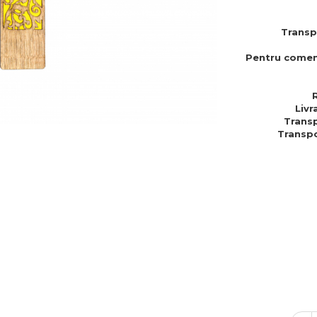
Transp
Pentru comen
Livr
Transp
Transpo