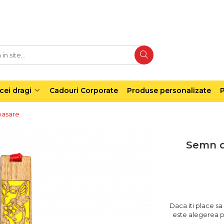
cei dragi
Cadouri Corporate
Produse personalizate
P
pasare
Semn d
Daca iti place sa
este alegerea pe