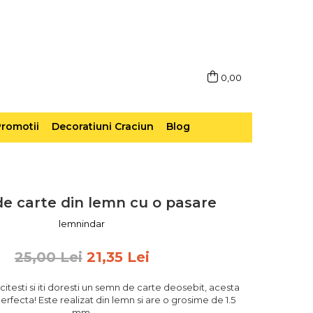
0,00
romotii
Decoratiuni Craciun
Blog
e carte din lemn cu o pasare
lemnindar
25,00 Lei
21,35 Lei
 citesti si iti doresti un semn de carte deosebit, acesta
rfecta! Este realizat din lemn si are o grosime de 1.5
mm.