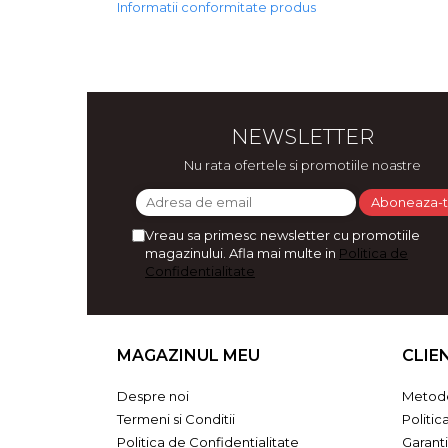
Informatii conformitate produs
Bijuterii
CERCEI ZAMAC
Ateliere - planse cu nisip colorat
NEWSLETTER
Nu rata ofertele si promotiile noastre
Vreau sa primesc newsletter cu promotiile
magazinului. Afla mai multe in
Politica de
Confidentialitate
MAGAZINUL MEU
CLIE
Despre noi
Metode
Termeni si Conditii
Politic
Politica de Confidentialitate
Garant