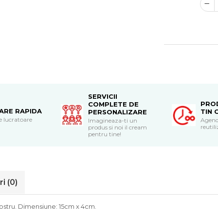
SERVICII
PRO
COMPLETE DE
RARE RAPIDA
TIN 
PERSONALIZARE
le lucratoare
Agend
Imagineaza-ti un
reutili
produs si noi il cream
pentru tine!
ri
(0)
nostru. Dimensiune: 15cm x 4cm.