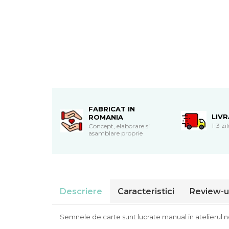
Cadouri de Paste
Produse personalizate pentru
nunti si botezuri
Martisoare
Cadouri personalizate pentru
cei dragi
Cadouri pentru profesori
Cadouri pentru parinti
FABRICAT IN
Cadouri pentru EA
LIV
ROMANIA
1-3 zi
Concept, elaborare si
Cadouri pentru EL
asamblare proprie
Cadouri pentru iubit
Cadouri pentru iubita
Cadouri pentru mama
Cadouri pentru tata
Cadouri pentru cea mai buna
Descriere
Caracteristici
Review-u
prietena
Cadouri pentru bunici
Semnele de carte sunt lucrate manual in atelierul 
Cadouri personalizate pentru nasi