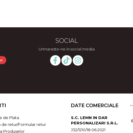
SOCIAL
Urmareste-ne in social media
NTI
DATE COMERCIALE
 de Plata
S.C. LEMN IN DAR
PERSONALIZARI S.R.L.
a de retur/Formular retur
J32/1210/18.06.2021
ia Produselor