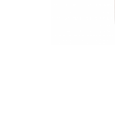
Feng Shui
Tablouri personalizate
IQ Puzzle
Diplome si Plachete
Insigne
Felicitari din lemn
Felicitari pentru cei dragi
Felicitari cu model
Rame foto din lemn
Camion din lemn
Aromaterapie
Papioane din lemn
Decoratiuni pentru casa
Genti si portofele barbati din
piele naturala