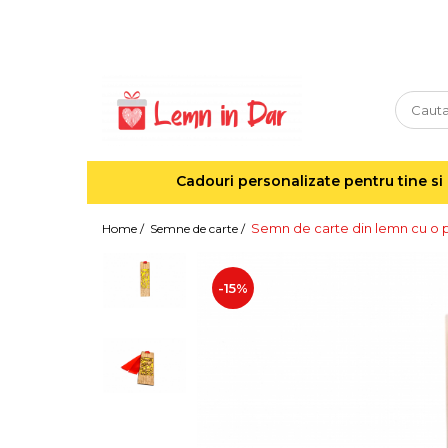
Cadouri personalizate pentru tine si cei dragi
Agende din lemn
Agende 10x10
Agende A5
Cadouri personalizate pentru tine si 
Semne de carte
Decoratiuni Craciun
Semn de carte din lemn cu o 
Home /
Semne de carte /
Decoratiuni cu nume
Decoratiuni cu lumina
-15%
Decoratiuni pentru cei dragi
Decoratiuni cu peisaje de iarna
Sosete de Craciun
Magneti de Craciun
Jucarii din lemn
Cercei din lemn