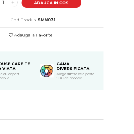
ADAUGA IN COS
Cod Produs:
SMN031
Adauga la Favorite
DUSE CARE TE
GAMA
O VIATA
DIVERSIFICATA
e cu coperti
Alege dintre cele peste
zabile
500 de modele