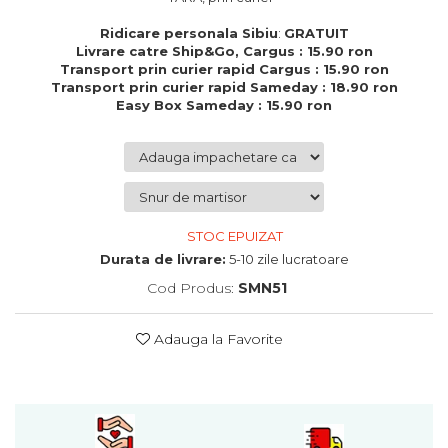
Cadouri de Paste
Ridicare personala Sibiu
:
GRATUIT
Produse personalizate pentru
Livrare catre Ship&Go, Cargus : 15.90 ron
nunti si botezuri
Transport prin curier rapid Cargus : 15.90 ron
Transport prin curier rapid Sameday : 18.90 ron
Martisoare
Easy Box Sameday : 15.90 ron
Cadouri personalizate pentru
cei dragi
Cadouri pentru profesori
Cadouri pentru parinti
Cadouri pentru EA
STOC EPUIZAT
Cadouri pentru EL
Durata de livrare:
5-10 zile lucratoare
Cadouri pentru iubit
Cod Produs:
SMN51
Cadouri pentru iubita
Cadouri pentru mama
Adauga la Favorite
Cadouri pentru tata
Cadouri pentru cea mai buna
prietena
Cadouri pentru bunici
Cadouri personalizate pentru nasi