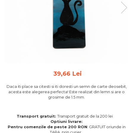
Feng Shui
Tablouri personalizate
IQ Puzzle
Diplome si Plachete
Insigne
Felicitari din lemn
Felicitari pentru cei dragi
Felicitari cu model
39,66 Lei
Rame foto din lemn
Camion din lemn
Daca iti place sa citesti si iti doresti un semn de carte deosebit,
acesta este alegerea perfecta! Este realizat din lemn si are o
Aromaterapie
grosime de 1.5 mm.
Papioane din lemn
Decoratiuni pentru casa
Transport gratuit:
Transport gratuit de la 200 lei
Genti si portofele barbati din
Optiuni livrare:
Pentru comenzile de peste 200 RON
: GRATUIT oriunde in
piele naturala
TARA, prin curier