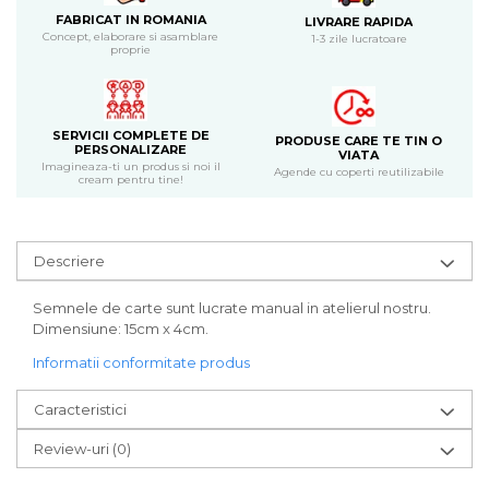
Bijuterii
FABRICAT IN ROMANIA
LIVRARE RAPIDA
Concept, elaborare si asamblare
1-3 zile lucratoare
CERCEI ZAMAC
proprie
Ateliere - planse cu nisip colorat
SERVICII COMPLETE DE
PRODUSE CARE TE TIN O
PERSONALIZARE
VIATA
Imagineaza-ti un produs si noi il
Agende cu coperti reutilizabile
cream pentru tine!
Descriere
Semnele de carte sunt lucrate manual in atelierul nostru.
Dimensiune: 15cm x 4cm.
Informatii conformitate produs
Caracteristici
Review-uri
(0)