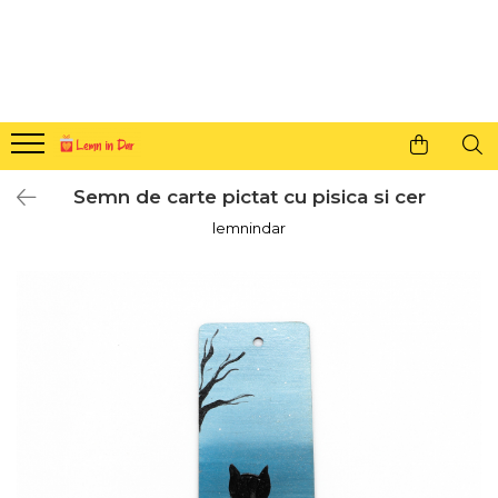
Cadouri personalizate pentru tine si cei dragi
Agende din lemn
Agende 10x10
Agende A5
Semn de carte pictat cu pisica si cer
Semne de carte
lemnindar
Decoratiuni Craciun
Decoratiuni cu nume
Decoratiuni cu lumina
Decoratiuni pentru cei dragi
Decoratiuni cu peisaje de iarna
Sosete de Craciun
Magneti de Craciun
Jucarii din lemn
Cercei din lemn