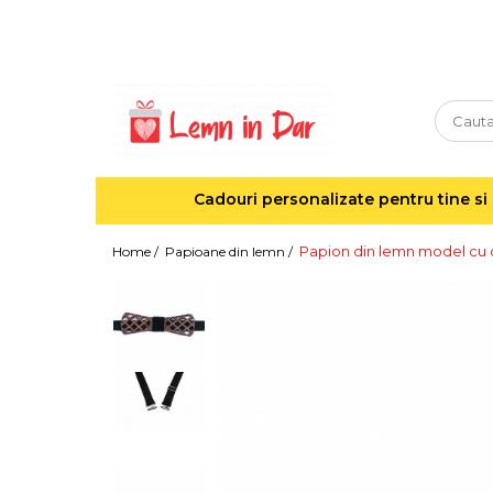
Cadouri personalizate pentru tine si cei dragi
Agende din lemn
Agende 10x10
Agende A5
Cadouri personalizate pentru tine si 
Semne de carte
Decoratiuni Craciun
Papion din lemn model cu c
Home /
Papioane din lemn /
Decoratiuni cu nume
Decoratiuni cu lumina
Decoratiuni pentru cei dragi
Decoratiuni cu peisaje de iarna
Sosete de Craciun
Magneti de Craciun
Jucarii din lemn
Cercei din lemn