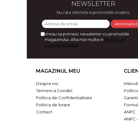
NEWSLETTER
Bijuterii
Nu rata ofertele si promotiile noastre
CERCEI ZAMAC
Ateliere - planse cu nisip colorat
Vreau sa primesc newsletter cu promotiile
magazinului. Afla mai multe in
Politica de
Confidentialitate
MAGAZINUL MEU
CLIE
Despre noi
Metode
Termeni si Conditii
Politic
Politica de Confidentialitate
Garant
Politica de livrare
Formul
Contact
ANPC
ANPC -