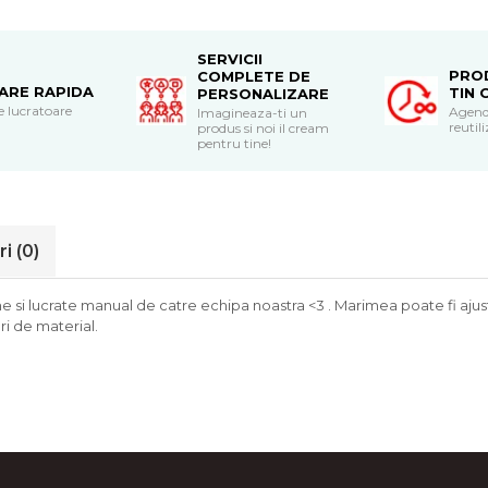
SERVICII
PRO
COMPLETE DE
RARE RAPIDA
TIN 
PERSONALIZARE
le lucratoare
Agend
Imagineaza-ti un
reutili
produs si noi il cream
pentru tine!
ri
(0)
si lucrate manual de catre echipa noastra <3 . Marimea poate fi ajust
i de material.