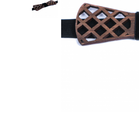
Feng Shui
Tablouri personalizate
IQ Puzzle
Diplome si Plachete
Insigne
Felicitari din lemn
Felicitari pentru cei dragi
Felicitari cu model
Rame foto din lemn
Camion din lemn
Aromaterapie
Papioane din lemn
Decoratiuni pentru casa
Genti si portofele barbati din
piele naturala