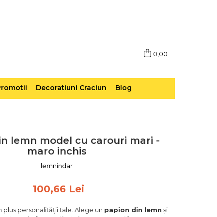
0,00
romotii
Decoratiuni Craciun
Blog
in lemn model cu carouri mari -
maro inchis
lemnindar
100,66 Lei
 plus personalității tale. Alege un
papion din lemn
și