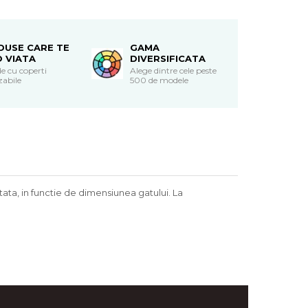
DUSE CARE TE
GAMA
O VIATA
DIVERSIFICATA
e cu coperti
Alege dintre cele peste
zabile
500 de modele
ata, in functie de dimensiunea gatului. La