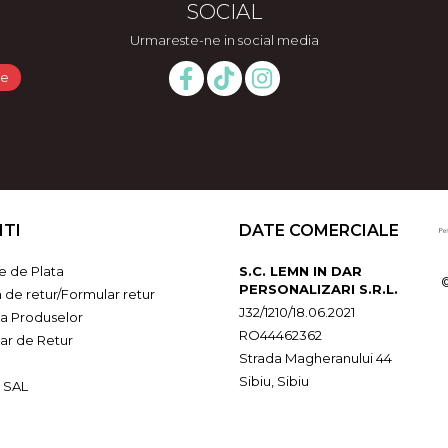
SOCIAL
Urmareste-ne in social media
NTI
DATE COMERCIALE
 de Plata
S.C. LEMN IN DAR
PERSONALIZARI S.R.L.
a de retur/Formular retur
J32/1210/18.06.2021
ia Produselor
RO44462362
ar de Retur
Strada Magheranului 44
Sibiu, Sibiu
 SAL