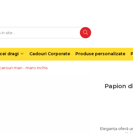
cei dragi
Cadouri Corporate
Produse personalizate
P
arouri mari - maro inchis
Papion d
Eleganța oferă un