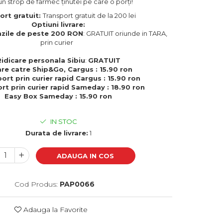
un strop de farmec ținutei pe care o porți!
ort gratuit:
Transport gratuit de la 200 lei
Optiuni livrare:
zile de peste 200 RON
: GRATUIT oriunde in TARA,
prin curier
Ridicare personala Sibiu
:
GRATUIT
are catre Ship&Go, Cargus : 15.90 ron
ort prin curier rapid Cargus : 15.90 ron
rt prin curier rapid Sameday : 18.90 ron
Easy Box Sameday : 15.90 ron
IN STOC
Durata de livrare:
1
ADAUGA IN COS
Cod Produs:
PAP0066
Adauga la Favorite