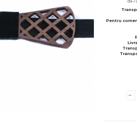
dă-i 
Transp
Pentru comen
Livr
Transp
Transpo