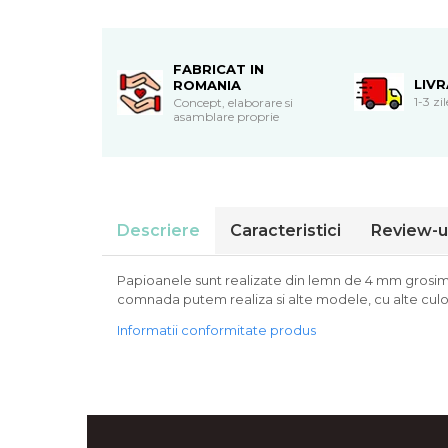
Cadouri de Paste
Produse personalizate pentru
nunti si botezuri
FABRICAT IN
LIV
ROMANIA
Martisoare
1-3 zi
Concept, elaborare si
asamblare proprie
Cadouri personalizate pentru
cei dragi
Cadouri pentru profesori
Cadouri pentru parinti
Cadouri pentru EA
Descriere
Caracteristici
Review-u
Cadouri pentru EL
Cadouri pentru iubit
Papioanele sunt realizate din lemn de 4 mm grosime 
Cadouri pentru iubita
comnada putem realiza si alte modele, cu alte culor
Cadouri pentru mama
Informatii conformitate produs
Cadouri pentru tata
Cadouri pentru cea mai buna
prietena
Cadouri pentru bunici
Cadouri personalizate pentru nasi