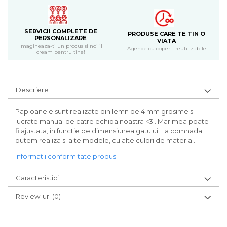
Bijuterii
CERCEI ZAMAC
SERVICII COMPLETE DE
Ateliere - planse cu nisip colorat
PRODUSE CARE TE TIN O
PERSONALIZARE
VIATA
Imagineaza-ti un produs si noi il
Agende cu coperti reutilizabile
cream pentru tine!
Descriere
Papioanele sunt realizate din lemn de 4 mm grosime si
lucrate manual de catre echipa noastra <3 . Marimea poate
fi ajustata, in functie de dimensiunea gatului. La comnada
putem realiza si alte modele, cu alte culori de material.
Informatii conformitate produs
Caracteristici
Review-uri
(0)