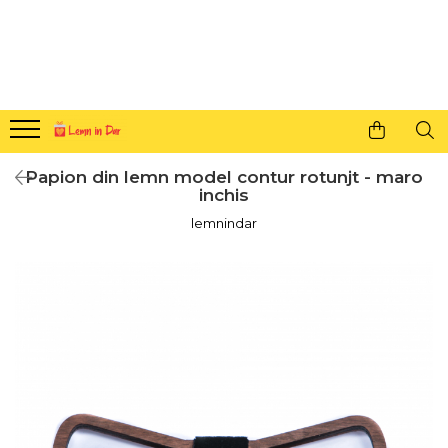
Cadouri personalizate pentru tine si cei dragi
Agende din lemn
Agende 10x10
Agende A5
Papion din lemn model contur rotunjt - maro
Semne de carte
inchis
Decoratiuni Craciun
lemnindar
Decoratiuni cu nume
Decoratiuni cu lumina
Decoratiuni pentru cei dragi
Decoratiuni cu peisaje de iarna
Sosete de Craciun
Magneti de Craciun
Jucarii din lemn
Cercei din lemn