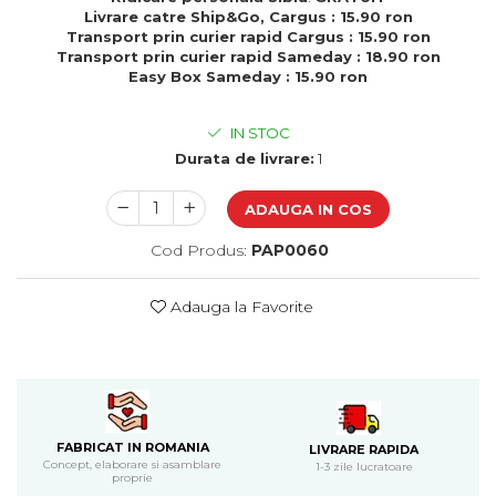
Cadouri de Paste
Livrare catre Ship&Go, Cargus : 15.90 ron
Transport prin curier rapid Cargus : 15.90 ron
Produse personalizate pentru
Transport prin curier rapid Sameday : 18.90 ron
nunti si botezuri
Easy Box Sameday : 15.90 ron
Martisoare
IN STOC
Cadouri personalizate pentru
Durata de livrare:
1
cei dragi
Cadouri pentru profesori
ADAUGA IN COS
Cadouri pentru parinti
Cadouri pentru EA
Cod Produs:
PAP0060
Cadouri pentru EL
Cadouri pentru iubit
Adauga la Favorite
Cadouri pentru iubita
Cadouri pentru mama
Cadouri pentru tata
Cadouri pentru cea mai buna
prietena
FABRICAT IN ROMANIA
LIVRARE RAPIDA
Cadouri pentru bunici
Concept, elaborare si asamblare
1-3 zile lucratoare
proprie
Cadouri personalizate pentru nasi