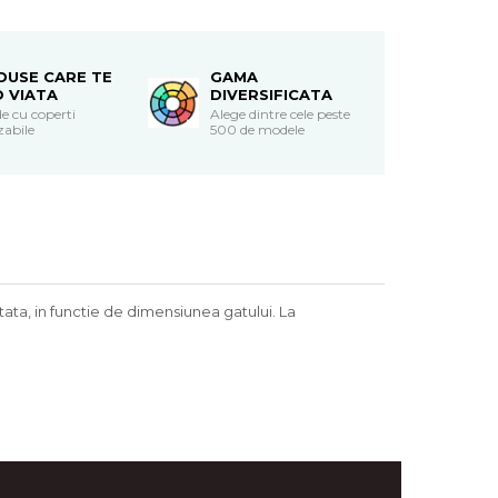
DUSE CARE TE
GAMA
O VIATA
DIVERSIFICATA
e cu coperti
Alege dintre cele peste
zabile
500 de modele
ata, in functie de dimensiunea gatului. La