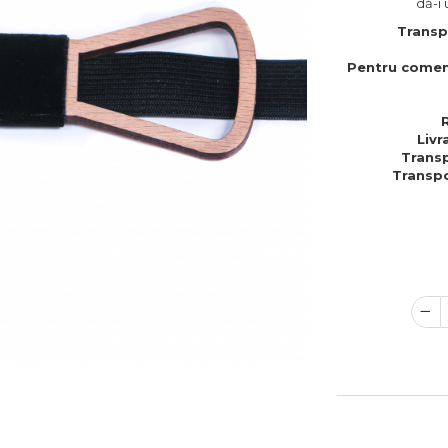
dă-i 
Transp
Pentru comen
Livr
Transp
Transpo