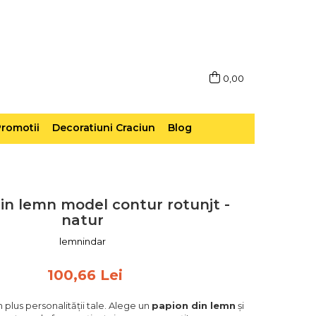
0,00
romotii
Decoratiuni Craciun
Blog
in lemn model contur rotunjt -
natur
lemnindar
100,66 Lei
 plus personalității tale. Alege un
papion din lemn
și