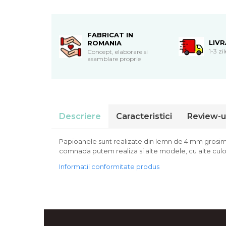
Cadouri de Paste
Produse personalizate pentru
nunti si botezuri
FABRICAT IN
LIV
ROMANIA
Martisoare
1-3 zi
Concept, elaborare si
asamblare proprie
Cadouri personalizate pentru
cei dragi
Cadouri pentru profesori
Cadouri pentru parinti
Cadouri pentru EA
Descriere
Caracteristici
Review-u
Cadouri pentru EL
Cadouri pentru iubit
Papioanele sunt realizate din lemn de 4 mm grosime 
Cadouri pentru iubita
comnada putem realiza si alte modele, cu alte culor
Cadouri pentru mama
Informatii conformitate produs
Cadouri pentru tata
Cadouri pentru cea mai buna
prietena
Cadouri pentru bunici
Cadouri personalizate pentru nasi