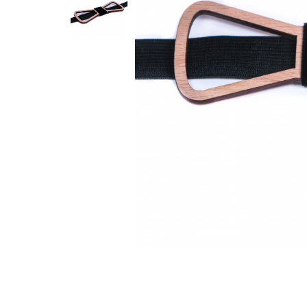
Feng Shui
Tablouri personalizate
IQ Puzzle
Diplome si Plachete
Insigne
Felicitari din lemn
Felicitari pentru cei dragi
Felicitari cu model
Rame foto din lemn
Camion din lemn
Aromaterapie
Papioane din lemn
Decoratiuni pentru casa
Genti si portofele barbati din
piele naturala