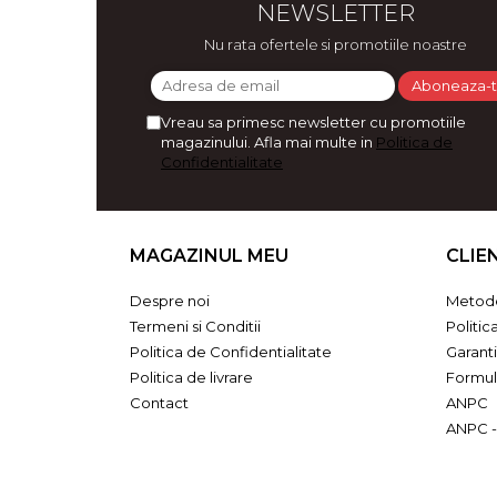
NEWSLETTER
Bijuterii
Nu rata ofertele si promotiile noastre
CERCEI ZAMAC
Ateliere - planse cu nisip colorat
Vreau sa primesc newsletter cu promotiile
magazinului. Afla mai multe in
Politica de
Confidentialitate
MAGAZINUL MEU
CLIE
Despre noi
Metode
Termeni si Conditii
Politic
Politica de Confidentialitate
Garant
Politica de livrare
Formul
Contact
ANPC
ANPC -