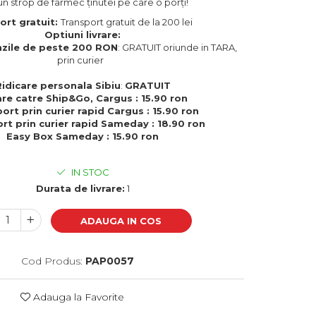
un strop de farmec ținutei pe care o porți!
ort gratuit:
Transport gratuit de la 200 lei
Optiuni livrare:
zile de peste 200 RON
: GRATUIT oriunde in TARA,
prin curier
Ridicare personala Sibiu
:
GRATUIT
are catre Ship&Go, Cargus : 15.90 ron
ort prin curier rapid Cargus : 15.90 ron
rt prin curier rapid Sameday : 18.90 ron
Easy Box Sameday : 15.90 ron
IN STOC
Durata de livrare:
1
ADAUGA IN COS
Cod Produs:
PAP0057
Adauga la Favorite