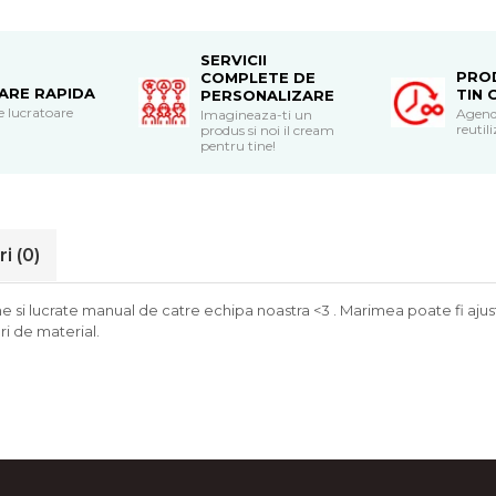
SERVICII
PRO
COMPLETE DE
RARE RAPIDA
TIN 
PERSONALIZARE
le lucratoare
Agend
Imagineaza-ti un
reutili
produs si noi il cream
pentru tine!
ri
(0)
si lucrate manual de catre echipa noastra <3 . Marimea poate fi ajust
i de material.