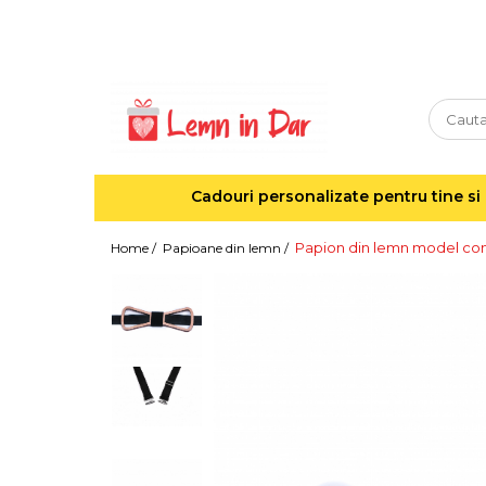
Cadouri personalizate pentru tine si cei dragi
Agende din lemn
Agende 10x10
Agende A5
Cadouri personalizate pentru tine si 
Semne de carte
Decoratiuni Craciun
Papion din lemn model cont
Home /
Papioane din lemn /
Decoratiuni cu nume
Decoratiuni cu lumina
Decoratiuni pentru cei dragi
Decoratiuni cu peisaje de iarna
Sosete de Craciun
Magneti de Craciun
Jucarii din lemn
Cercei din lemn