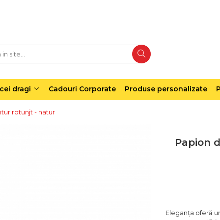
cei dragi
Cadouri Corporate
Produse personalizate
P
ur rotunjt - natur
Papion d
Eleganța oferă un