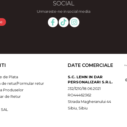
SOCIAL
Urmareste-ne in social media
NTI
DATE COMERCIALE
 de Plata
S.C. LEMN IN DAR
PERSONALIZARI S.R.L.
a de retur/Formular retur
J32/1210/18.06.2021
ia Produselor
RO44462362
ar de Retur
Strada Magheranului 44
Sibiu, Sibiu
 SAL