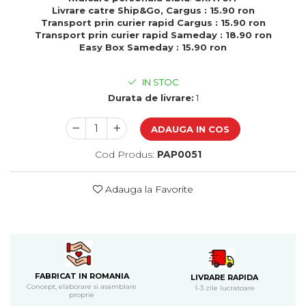
Cadouri de Paste
Livrare catre Ship&Go, Cargus : 15.90 ron
Transport prin curier rapid Cargus : 15.90 ron
Produse personalizate pentru
Transport prin curier rapid Sameday : 18.90 ron
nunti si botezuri
Easy Box Sameday : 15.90 ron
Martisoare
IN STOC
Cadouri personalizate pentru
Durata de livrare:
1
cei dragi
Cadouri pentru profesori
ADAUGA IN COS
Cadouri pentru parinti
Cadouri pentru EA
Cod Produs:
PAP0051
Cadouri pentru EL
Cadouri pentru iubit
Adauga la Favorite
Cadouri pentru iubita
Cadouri pentru mama
Cadouri pentru tata
Cadouri pentru cea mai buna
prietena
FABRICAT IN ROMANIA
LIVRARE RAPIDA
Cadouri pentru bunici
Concept, elaborare si asamblare
1-3 zile lucratoare
proprie
Cadouri personalizate pentru nasi