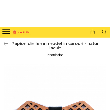
Cadouri personalizate pentru tine si cei dragi
Agende din lemn
Agende 10x10
Agende A5
Papion din lemn model in carouri - natur
Semne de carte
lacuit
Decoratiuni Craciun
lemnindar
Decoratiuni cu nume
Decoratiuni cu lumina
Decoratiuni pentru cei dragi
Decoratiuni cu peisaje de iarna
Sosete de Craciun
Magneti de Craciun
Jucarii din lemn
Cercei din lemn