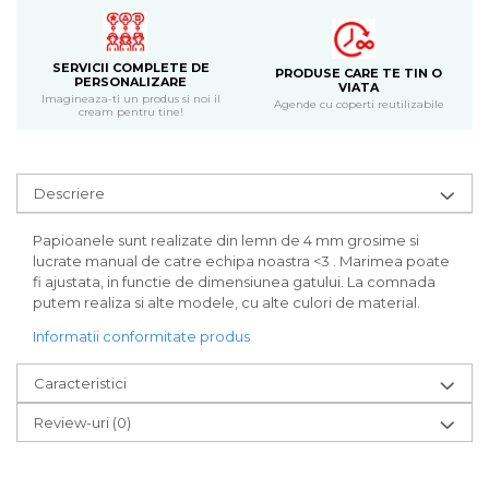
Bijuterii
CERCEI ZAMAC
SERVICII COMPLETE DE
Ateliere - planse cu nisip colorat
PRODUSE CARE TE TIN O
PERSONALIZARE
VIATA
Imagineaza-ti un produs si noi il
Agende cu coperti reutilizabile
cream pentru tine!
Descriere
Papioanele sunt realizate din lemn de 4 mm grosime si
lucrate manual de catre echipa noastra <3 . Marimea poate
fi ajustata, in functie de dimensiunea gatului. La comnada
putem realiza si alte modele, cu alte culori de material.
Informatii conformitate produs
Caracteristici
Review-uri
(0)