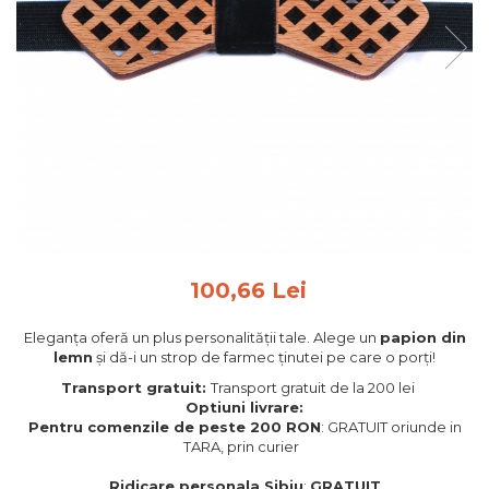
Feng Shui
Tablouri personalizate
IQ Puzzle
Diplome si Plachete
Insigne
Felicitari din lemn
Felicitari pentru cei dragi
Felicitari cu model
Rame foto din lemn
100,66 Lei
Camion din lemn
Eleganța oferă un plus personalității tale. Alege un
papion din
Aromaterapie
lemn
și dă-i un strop de farmec ținutei pe care o porți!
Papioane din lemn
Transport gratuit:
Transport gratuit de la 200 lei
Optiuni livrare:
Decoratiuni pentru casa
Pentru comenzile de peste 200 RON
: GRATUIT oriunde in
Genti si portofele barbati din
TARA, prin curier
piele naturala
Ridicare personala Sibiu
:
GRATUIT