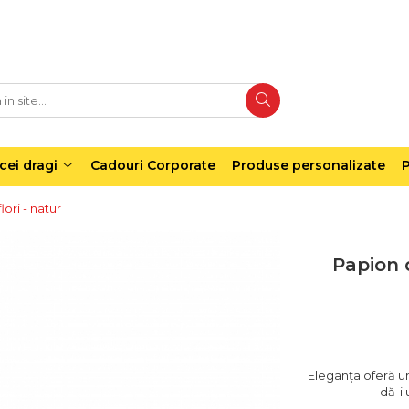
cei dragi
Cadouri Corporate
Produse personalizate
P
ori - natur
Papion 
Eleganța oferă un
dă-i 