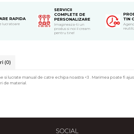
SERVICII
PRO
COMPLETE DE
RARE RAPIDA
TIN 
PERSONALIZARE
le lucratoare
Agend
Imagineaza-ti un
reutili
produs si noi il cream
pentru tine!
ri
(0)
si lucrate manual de catre echipa noastra <3 . Marimea poate fi ajust
i de material.
SOCIAL