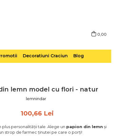
0,00
romotii
Decoratiuni Craciun
Blog
din lemn model cu flori - natur
lemnindar
100,66 Lei
 plus personalității tale. Alege un
papion din lemn
și
un strop de farmec ținutei pe care o porți!