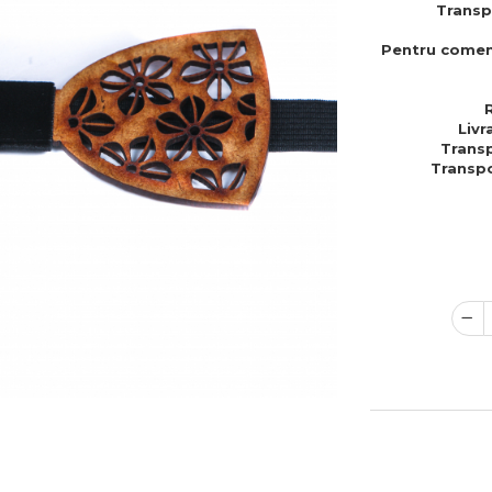
Transp
Pentru comen
Livr
Transp
Transpo