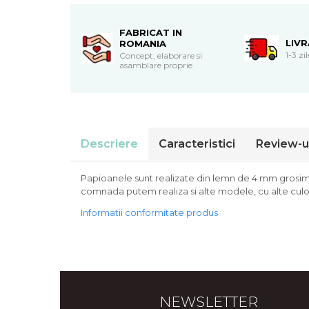
Cadouri de Paste
Produse personalizate pentru
FABRICAT IN
LIV
ROMANIA
nunti si botezuri
1-3 zi
Concept, elaborare si
Martisoare
asamblare proprie
Cadouri personalizate pentru
cei dragi
Cadouri pentru profesori
Cadouri pentru parinti
Descriere
Caracteristici
Review-u
Cadouri pentru EA
Cadouri pentru EL
Papioanele sunt realizate din lemn de 4 mm grosime 
Cadouri pentru iubit
comnada putem realiza si alte modele, cu alte culor
Cadouri pentru iubita
Informatii conformitate produs
Cadouri pentru mama
Cadouri pentru tata
Cadouri pentru cea mai buna
prietena
Cadouri pentru bunici
NEWSLETTER
Cadouri personalizate pentru nasi