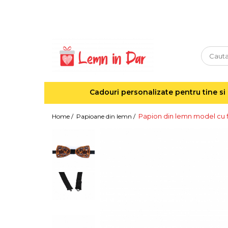
Cadouri personalizate pentru tine si cei dragi
Agende din lemn
Agende 10x10
Agende A5
Cadouri personalizate pentru tine si 
Semne de carte
Decoratiuni Craciun
Papion din lemn model cu fl
Home /
Papioane din lemn /
Decoratiuni cu nume
Decoratiuni cu lumina
Decoratiuni pentru cei dragi
Decoratiuni cu peisaje de iarna
Sosete de Craciun
Magneti de Craciun
Jucarii din lemn
Cercei din lemn