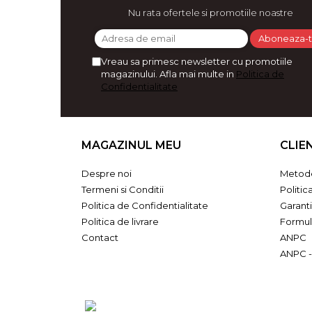
Bijuterii
Nu rata ofertele si promotiile noastre
CERCEI ZAMAC
Ateliere - planse cu nisip colorat
Vreau sa primesc newsletter cu promotiile
magazinului. Afla mai multe in
Politica de
Confidentialitate
MAGAZINUL MEU
CLIE
Despre noi
Metode
Termeni si Conditii
Politic
Politica de Confidentialitate
Garant
Politica de livrare
Formul
Contact
ANPC
ANPC -