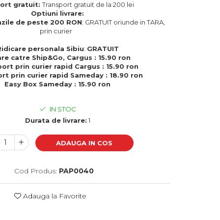
ort gratuit:
Transport gratuit de la 200 lei
Optiuni livrare:
zile de peste 200 RON
: GRATUIT oriunde in TARA,
prin curier
Ridicare personala Sibiu
:
GRATUIT
are catre Ship&Go, Cargus : 15.90 ron
ort prin curier rapid Cargus : 15.90 ron
rt prin curier rapid Sameday : 18.90 ron
Easy Box Sameday : 15.90 ron
IN STOC
Durata de livrare:
1
ADAUGA IN COS
Cod Produs:
PAP0040
Adauga la Favorite