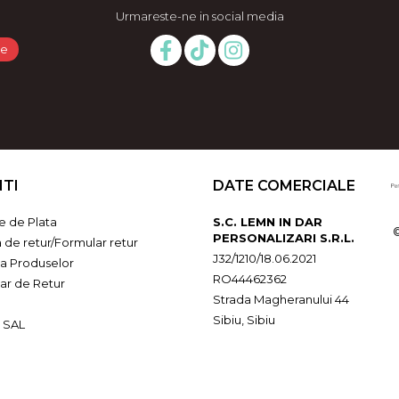
Urmareste-ne in social media
NTI
DATE COMERCIALE
 de Plata
S.C. LEMN IN DAR
PERSONALIZARI S.R.L.
a de retur/Formular retur
J32/1210/18.06.2021
ia Produselor
RO44462362
ar de Retur
Strada Magheranului 44
Sibiu, Sibiu
 SAL