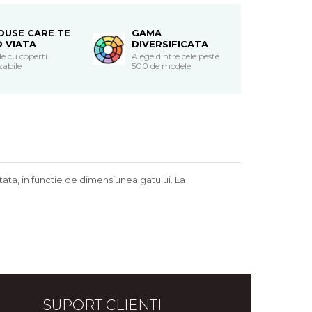
DUSE CARE TE
GAMA
O VIATA
DIVERSIFICATA
e cu coperti
Alege dintre cele peste
zabile
500 de modele
ata, in functie de dimensiunea gatului. La
SUPORT CLIENTI