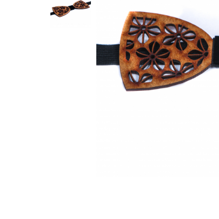
Feng Shui
Tablouri personalizate
IQ Puzzle
Diplome si Plachete
Insigne
Felicitari din lemn
Felicitari pentru cei dragi
Felicitari cu model
Rame foto din lemn
Camion din lemn
Aromaterapie
Papioane din lemn
Decoratiuni pentru casa
Genti si portofele barbati din
piele naturala