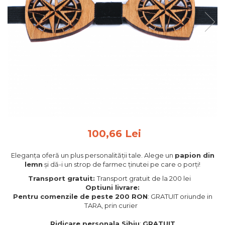
Feng Shui
Tablouri personalizate
IQ Puzzle
Diplome si Plachete
Insigne
Felicitari din lemn
Felicitari pentru cei dragi
Felicitari cu model
Rame foto din lemn
100,66 Lei
Camion din lemn
Eleganța oferă un plus personalității tale. Alege un
papion din
Aromaterapie
lemn
și dă-i un strop de farmec ținutei pe care o porți!
Papioane din lemn
Transport gratuit:
Transport gratuit de la 200 lei
Optiuni livrare:
Decoratiuni pentru casa
Pentru comenzile de peste 200 RON
: GRATUIT oriunde in
Genti si portofele barbati din
TARA, prin curier
piele naturala
Ridicare personala Sibiu
:
GRATUIT