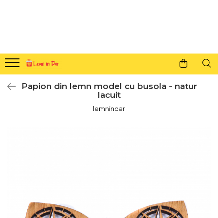
Cadouri personalizate pentru tine si cei dragi
Agende din lemn
Agende 10x10
Agende A5
Papion din lemn model cu busola - natur
Semne de carte
lacuit
Decoratiuni Craciun
lemnindar
Decoratiuni cu nume
Decoratiuni cu lumina
Decoratiuni pentru cei dragi
Decoratiuni cu peisaje de iarna
Sosete de Craciun
Magneti de Craciun
Jucarii din lemn
Cercei din lemn