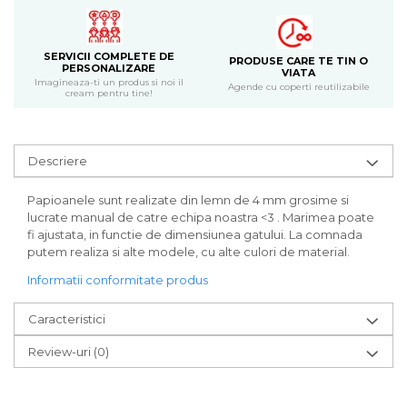
Bijuterii
CERCEI ZAMAC
SERVICII COMPLETE DE
Ateliere - planse cu nisip colorat
PRODUSE CARE TE TIN O
PERSONALIZARE
VIATA
Imagineaza-ti un produs si noi il
Agende cu coperti reutilizabile
cream pentru tine!
Descriere
Papioanele sunt realizate din lemn de 4 mm grosime si
lucrate manual de catre echipa noastra <3 . Marimea poate
fi ajustata, in functie de dimensiunea gatului. La comnada
putem realiza si alte modele, cu alte culori de material.
Informatii conformitate produs
Caracteristici
Review-uri
(0)