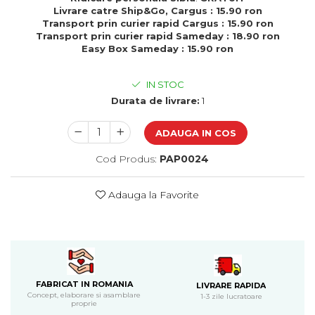
Cadouri de Paste
Livrare catre Ship&Go, Cargus : 15.90 ron
Transport prin curier rapid Cargus : 15.90 ron
Produse personalizate pentru
Transport prin curier rapid Sameday : 18.90 ron
nunti si botezuri
Easy Box Sameday : 15.90 ron
Martisoare
IN STOC
Cadouri personalizate pentru
Durata de livrare:
1
cei dragi
Cadouri pentru profesori
ADAUGA IN COS
Cadouri pentru parinti
Cadouri pentru EA
Cod Produs:
PAP0024
Cadouri pentru EL
Cadouri pentru iubit
Adauga la Favorite
Cadouri pentru iubita
Cadouri pentru mama
Cadouri pentru tata
Cadouri pentru cea mai buna
prietena
FABRICAT IN ROMANIA
LIVRARE RAPIDA
Cadouri pentru bunici
Concept, elaborare si asamblare
1-3 zile lucratoare
proprie
Cadouri personalizate pentru nasi