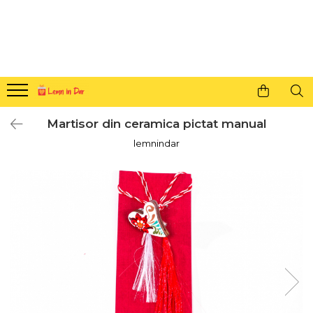
Cadouri personalizate pentru tine si cei dragi
Agende din lemn
Agende 10x10
Agende A5
Martisor din ceramica pictat manual
Semne de carte
lemnindar
Decoratiuni Craciun
Decoratiuni cu nume
Decoratiuni cu lumina
Decoratiuni pentru cei dragi
Decoratiuni cu peisaje de iarna
Sosete de Craciun
Magneti de Craciun
Jucarii din lemn
Cercei din lemn