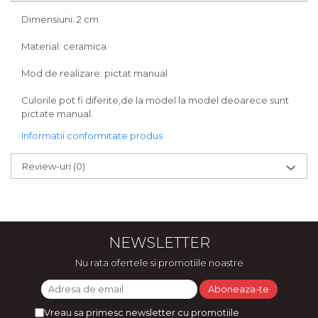
Bijuterii
Dimensiuni: 2 cm
CERCEI ZAMAC
Material: ceramica
Ateliere - planse cu nisip colorat
Mod de realizare: pictat manual
Culorile pot fi diferite,de la model la model deoarece sunt
pictate manual.
Informatii conformitate produs
Review-uri
(0)
NEWSLETTER
Nu rata ofertele si promotiile noastre
Vreau sa primesc newsletter cu promotiile