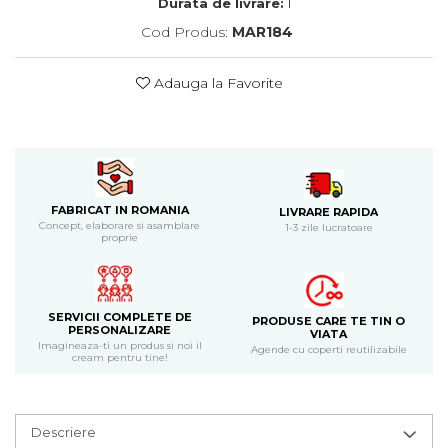
Durata de livrare:
1
Cadouri de Paste
Cod Produs:
MAR184
Produse personalizate pentru
nunti si botezuri
Adauga la Favorite
Martisoare
Cadouri personalizate pentru
cei dragi
Cadouri pentru profesori
Cadouri pentru parinti
FABRICAT IN ROMANIA
LIVRARE RAPIDA
Cadouri pentru EA
Concept, elaborare si asamblare
1-3 zile lucratoare
proprie
Cadouri pentru EL
Cadouri pentru iubit
Cadouri pentru iubita
SERVICII COMPLETE DE
Cadouri pentru mama
PRODUSE CARE TE TIN O
PERSONALIZARE
VIATA
Cadouri pentru tata
Imagineaza-ti un produs si noi il
Agende cu coperti reutilizabile
cream pentru tine!
Cadouri pentru cea mai buna
prietena
Cadouri pentru bunici
Descriere
Cadouri personalizate pentru nasi