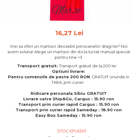
Feng Shui
Tablouri personalizate
IQ Puzzle
16,27 Lei
Diplome si Plachete
Insigne
Vrei sa oferi un martisor deosebit persoanelor dragi tie? Noi
avem solutia! Alege un martisor din sticla lucrat manual special
Felicitari din lemn
pentru tine <3
Felicitari pentru cei dragi
Transport gratuit:
Transport gratuit de la 200 lei
Felicitari cu model
Optiuni livrare:
Pentru comenzile de peste 200 RON
: GRATUIT oriunde in
Rame foto din lemn
TARA, prin curier
Camion din lemn
Ridicare personala Sibiu
:
GRATUIT
Aromaterapie
Livrare catre Ship&Go, Cargus : 15.90 ron
Transport prin curier rapid Cargus : 15.90 ron
Papioane din lemn
Transport prin curier rapid Sameday : 18.90 ron
Easy Box Sameday : 15.90 ron
Decoratiuni pentru casa
Genti si portofele barbati din
STOC EPUIZAT
piele naturala