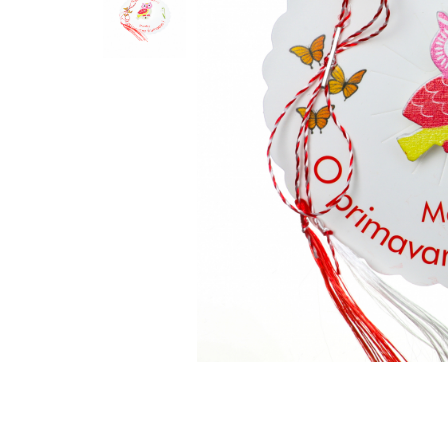
Feng Shui
Tablouri personalizate
IQ Puzzle
Diplome si Plachete
Insigne
Felicitari din lemn
Felicitari pentru cei dragi
Felicitari cu model
Rame foto din lemn
Camion din lemn
Aromaterapie
Papioane din lemn
Decoratiuni pentru casa
Genti si portofele barbati din
piele naturala