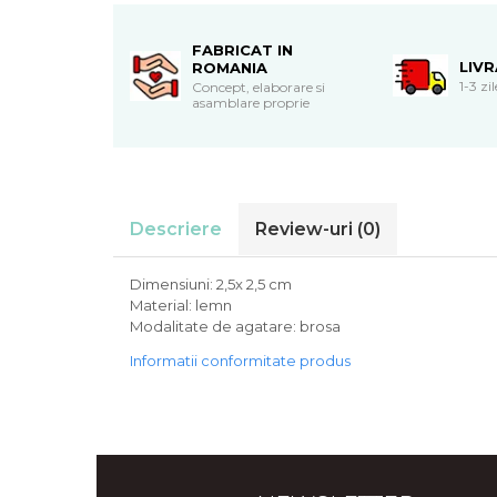
Cadouri de Paste
Produse personalizate pentru
FABRICAT IN
LIV
ROMANIA
nunti si botezuri
1-3 zi
Concept, elaborare si
asamblare proprie
Martisoare
Cadouri personalizate pentru
cei dragi
Cadouri pentru profesori
Cadouri pentru parinti
Descriere
Review-uri
(0)
Cadouri pentru EA
Cadouri pentru EL
Dimensiuni: 2,5x 2,5 cm
Cadouri pentru iubit
Material: lemn
Modalitate de agatare: brosa
Cadouri pentru iubita
Cadouri pentru mama
Informatii conformitate produs
Cadouri pentru tata
Cadouri pentru cea mai buna
prietena
Cadouri pentru bunici
Cadouri personalizate pentru nasi