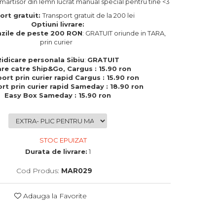
 martisor din lemn lucrat manual special pentru tine <3
ort gratuit:
Transport gratuit de la 200 lei
Optiuni livrare:
zile de peste 200 RON
: GRATUIT oriunde in TARA,
prin curier
Ridicare personala Sibiu
:
GRATUIT
are catre Ship&Go, Cargus : 15.90 ron
ort prin curier rapid Cargus : 15.90 ron
rt prin curier rapid Sameday : 18.90 ron
Easy Box Sameday : 15.90 ron
STOC EPUIZAT
Durata de livrare:
1
Cod Produs:
MAR029
Adauga la Favorite