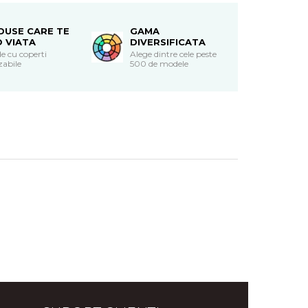
DUSE CARE TE
GAMA
O VIATA
DIVERSIFICATA
e cu coperti
Alege dintre cele peste
zabile
500 de modele