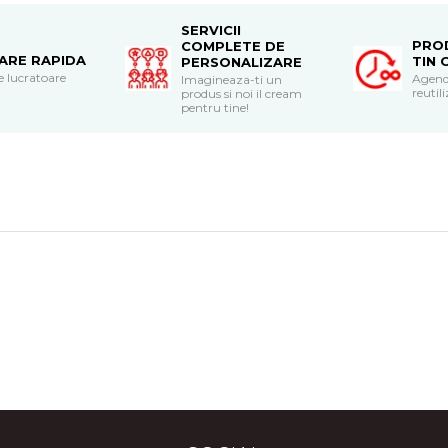
SERVICII
PRO
COMPLETE DE
RARE RAPIDA
TIN 
PERSONALIZARE
le lucratoare
Agend
Imagineaza-ti un
reutili
produs si noi il cream
pentru tine!