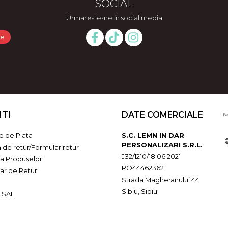
SOCIAL
Urmareste-ne in social media
NTI
DATE COMERCIALE
 de Plata
S.C. LEMN IN DAR
PERSONALIZARI S.R.L.
a de retur/Formular retur
J32/1210/18.06.2021
ia Produselor
RO44462362
ar de Retur
Strada Magheranului 44
Sibiu, Sibiu
 SAL