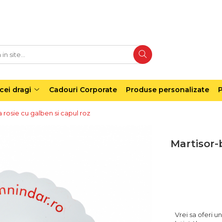
cei dragi
Cadouri Corporate
Produse personalizate
P
 rosie cu galben si capul roz
Martisor-
Vrei sa oferi 