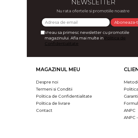
NEWSLETTER
Bijuterii
Nu rata ofertele si promotiile noastre
CERCEI ZAMAC
Ateliere - planse cu nisip colorat
Vreau sa primesc newsletter cu promotiile
magazinului. Afla mai multe in
Politica de
Confidentialitate
MAGAZINUL MEU
CLIE
Despre noi
Metode
Termeni si Conditii
Politic
Politica de Confidentialitate
Garant
Politica de livrare
Formul
Contact
ANPC
ANPC -