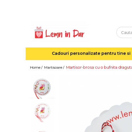
Cadouri personalizate pentru tine si cei dragi
Agende din lemn
Agende 10x10
Agende A5
Cadouri personalizate pentru tine si 
Semne de carte
Decoratiuni Craciun
Martisor-brosa cu o bufnita draguta
Home /
Martisoare /
Decoratiuni cu nume
Decoratiuni cu lumina
Decoratiuni pentru cei dragi
Decoratiuni cu peisaje de iarna
Sosete de Craciun
Magneti de Craciun
Jucarii din lemn
Cercei din lemn