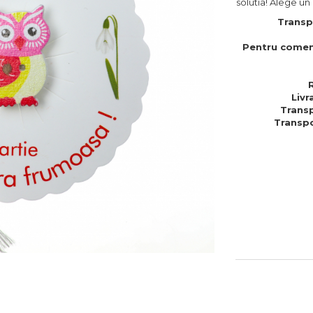
solutia! Alege un
Transp
Pentru comen
Livr
Transp
Transpo