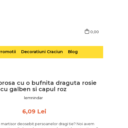
0,00
romotii
Decoratiuni Craciun
Blog
brosa cu o bufnita draguta rosie
cu galben si capul roz
lemnindar
6,09 Lei
un martisor deosebit persoanelor dragi tie? Noi avem