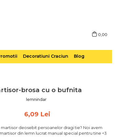
0,00
romotii
Decoratiuni Craciun
Blog
rtisor-brosa cu o bufnita
lemnindar
6,09 Lei
un martisor deosebit persoanelor dragi tie? Noi avem
 martisor din lemn lucrat manual special pentru tine <3