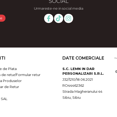
SOCIAL
Urmareste-ne in social media
NTI
DATE COMERCIALE
 de Plata
S.C. LEMN IN DAR
PERSONALIZARI S.R.L.
a de retur/Formular retur
J32/1210/18.06.2021
ia Produselor
RO44462362
ar de Retur
Strada Magheranului 44
Sibiu, Sibiu
 SAL