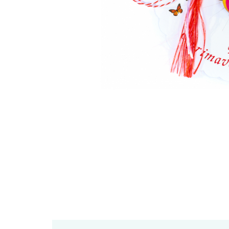
Feng Shui
Tablouri personalizate
IQ Puzzle
Diplome si Plachete
Insigne
Felicitari din lemn
Felicitari pentru cei dragi
Felicitari cu model
Rame foto din lemn
Camion din lemn
Aromaterapie
Papioane din lemn
Decoratiuni pentru casa
Genti si portofele barbati din
piele naturala