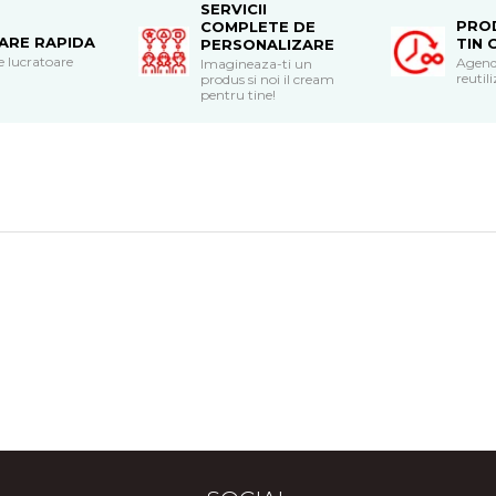
SERVICII
PRO
COMPLETE DE
RARE RAPIDA
TIN 
PERSONALIZARE
le lucratoare
Agend
Imagineaza-ti un
reutili
produs si noi il cream
pentru tine!