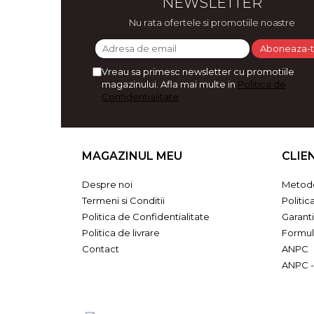
NEWSLETTER
Bijuterii
Nu rata ofertele si promotiile noastre
CERCEI ZAMAC
Ateliere - planse cu nisip colorat
Vreau sa primesc newsletter cu promotiile
magazinului. Afla mai multe in
Politica de
Confidentialitate
MAGAZINUL MEU
CLIE
Despre noi
Metode
Termeni si Conditii
Politic
Politica de Confidentialitate
Garant
Politica de livrare
Formul
Contact
ANPC
ANPC -