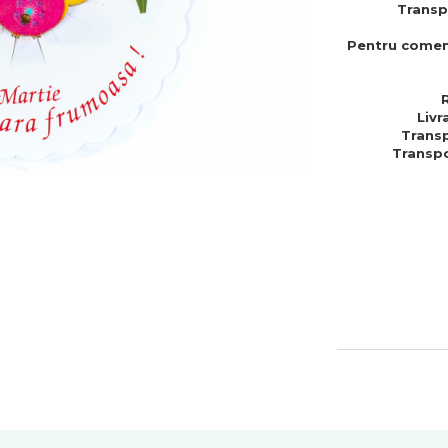
Transp
Pentru comen
Livr
Transp
Transpo