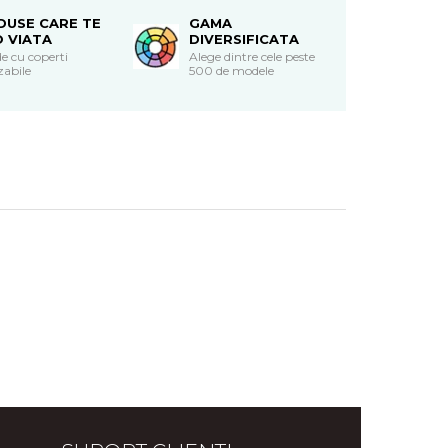
DUSE CARE TE
GAMA
O VIATA
DIVERSIFICATA
e cu coperti
Alege dintre cele peste
zabile
500 de modele