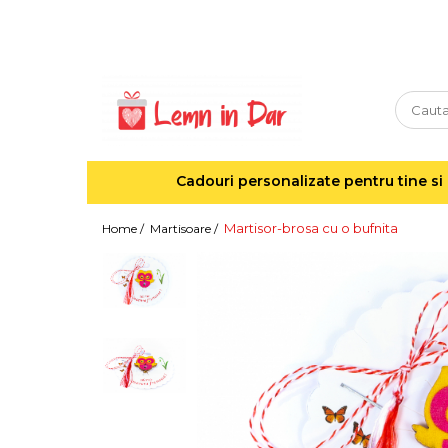
Cadouri personalizate pentru tine si cei dragi
Agende din lemn
Agende 10x10
Agende A5
Cadouri personalizate pentru tine si 
Semne de carte
Decoratiuni Craciun
Martisor-brosa cu o bufnita
Home /
Martisoare /
Decoratiuni cu nume
Decoratiuni cu lumina
Decoratiuni pentru cei dragi
Decoratiuni cu peisaje de iarna
Sosete de Craciun
Magneti de Craciun
Jucarii din lemn
Cercei din lemn