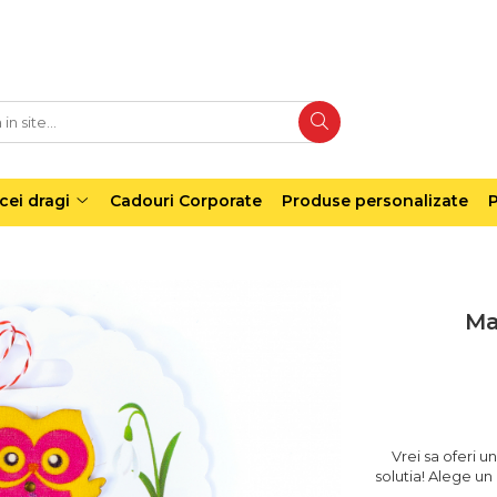
cei dragi
Cadouri Corporate
Produse personalizate
P
Ma
Vrei sa oferi 
solutia! Alege un