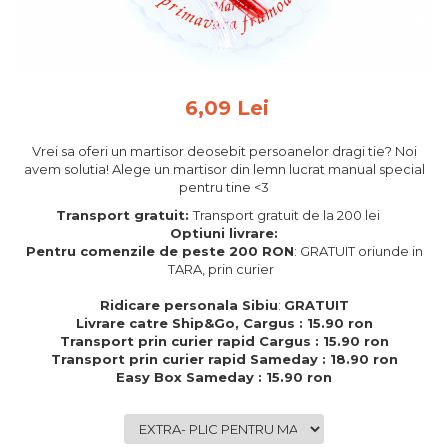
Feng Shui
Tablouri personalizate
IQ Puzzle
6,09 Lei
Diplome si Plachete
Insigne
Vrei sa oferi un martisor deosebit persoanelor dragi tie? Noi
avem solutia! Alege un martisor din lemn lucrat manual special
Felicitari din lemn
pentru tine <3
Felicitari pentru cei dragi
Transport gratuit:
Transport gratuit de la 200 lei
Felicitari cu model
Optiuni livrare:
Pentru comenzile de peste 200 RON
: GRATUIT oriunde in
Rame foto din lemn
TARA, prin curier
Camion din lemn
Ridicare personala Sibiu
:
GRATUIT
Aromaterapie
Livrare catre Ship&Go, Cargus : 15.90 ron
Transport prin curier rapid Cargus : 15.90 ron
Papioane din lemn
Transport prin curier rapid Sameday : 18.90 ron
Easy Box Sameday : 15.90 ron
Decoratiuni pentru casa
Genti si portofele barbati din
piele naturala