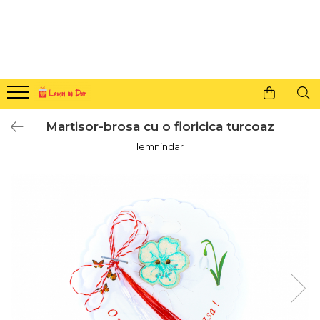
Cadouri personalizate pentru tine si cei dragi
Agende din lemn
Agende 10x10
Agende A5
Martisor-brosa cu o floricica turcoaz
Semne de carte
lemnindar
Decoratiuni Craciun
Decoratiuni cu nume
Decoratiuni cu lumina
Decoratiuni pentru cei dragi
Decoratiuni cu peisaje de iarna
Sosete de Craciun
Magneti de Craciun
Jucarii din lemn
Cercei din lemn