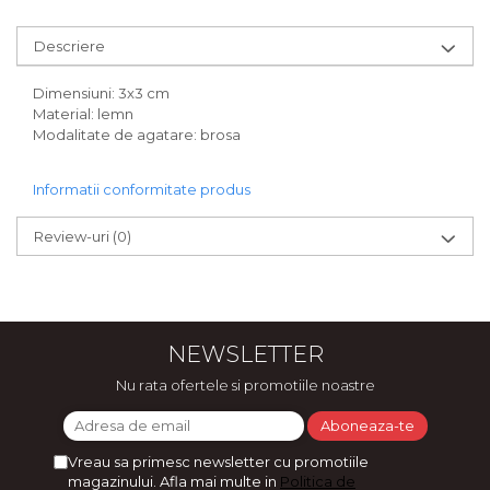
Bijuterii
CERCEI ZAMAC
Descriere
Ateliere - planse cu nisip colorat
Dimensiuni: 3x3 cm
Material: lemn
Modalitate de agatare: brosa
Informatii conformitate produs
Review-uri
(0)
NEWSLETTER
Nu rata ofertele si promotiile noastre
Vreau sa primesc newsletter cu promotiile
magazinului. Afla mai multe in
Politica de