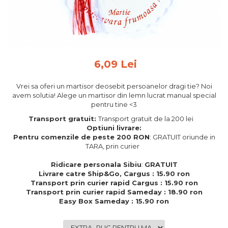
Feng Shui
Tablouri personalizate
IQ Puzzle
Diplome si Plachete
6,09 Lei
Insigne
Vrei sa oferi un martisor deosebit persoanelor dragi tie? Noi
Felicitari din lemn
avem solutia! Alege un martisor din lemn lucrat manual special
pentru tine <3
Felicitari pentru cei dragi
Felicitari cu model
Transport gratuit:
Transport gratuit de la 200 lei
Optiuni livrare:
Rame foto din lemn
Pentru comenzile de peste 200 RON
: GRATUIT oriunde in
Camion din lemn
TARA, prin curier
Aromaterapie
Ridicare personala Sibiu
:
GRATUIT
Livrare catre Ship&Go, Cargus : 15.90 ron
Papioane din lemn
Transport prin curier rapid Cargus : 15.90 ron
Transport prin curier rapid Sameday : 18.90 ron
Decoratiuni pentru casa
Easy Box Sameday : 15.90 ron
Genti si portofele barbati din
piele naturala