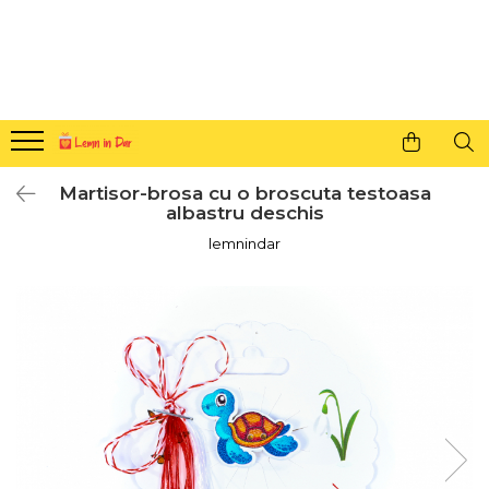
Cadouri personalizate pentru tine si cei dragi
Agende din lemn
Agende 10x10
Agende A5
Martisor-brosa cu o broscuta testoasa
Semne de carte
albastru deschis
Decoratiuni Craciun
lemnindar
Decoratiuni cu nume
Decoratiuni cu lumina
Decoratiuni pentru cei dragi
Decoratiuni cu peisaje de iarna
Sosete de Craciun
Magneti de Craciun
Jucarii din lemn
Cercei din lemn