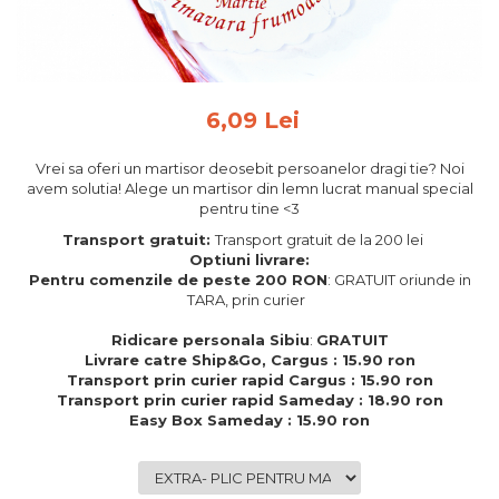
Feng Shui
Tablouri personalizate
IQ Puzzle
6,09 Lei
Diplome si Plachete
Insigne
Vrei sa oferi un martisor deosebit persoanelor dragi tie? Noi
avem solutia! Alege un martisor din lemn lucrat manual special
Felicitari din lemn
pentru tine <3
Felicitari pentru cei dragi
Transport gratuit:
Transport gratuit de la 200 lei
Felicitari cu model
Optiuni livrare:
Pentru comenzile de peste 200 RON
: GRATUIT oriunde in
Rame foto din lemn
TARA, prin curier
Camion din lemn
Ridicare personala Sibiu
:
GRATUIT
Aromaterapie
Livrare catre Ship&Go, Cargus : 15.90 ron
Transport prin curier rapid Cargus : 15.90 ron
Papioane din lemn
Transport prin curier rapid Sameday : 18.90 ron
Easy Box Sameday : 15.90 ron
Decoratiuni pentru casa
Genti si portofele barbati din
piele naturala