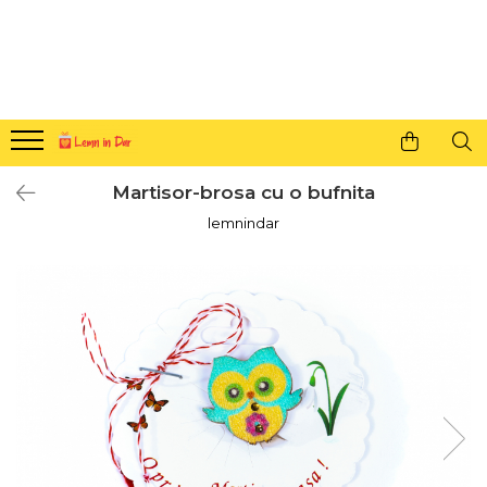
Cadouri personalizate pentru tine si cei dragi
Agende din lemn
Agende 10x10
Agende A5
Martisor-brosa cu o bufnita
Semne de carte
lemnindar
Decoratiuni Craciun
Decoratiuni cu nume
Decoratiuni cu lumina
Decoratiuni pentru cei dragi
Decoratiuni cu peisaje de iarna
Sosete de Craciun
Magneti de Craciun
Jucarii din lemn
Cercei din lemn