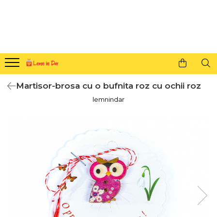
Cadouri personalizate pentru tine si cei dragi
Agende din lemn
Agende 10x10
Agende A5
Martisor-brosa cu o bufnita roz cu ochii roz
Semne de carte
lemnindar
Decoratiuni Craciun
Decoratiuni cu nume
Decoratiuni cu lumina
Decoratiuni pentru cei dragi
Decoratiuni cu peisaje de iarna
Sosete de Craciun
Magneti de Craciun
Jucarii din lemn
Cercei din lemn