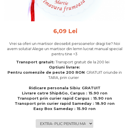
Feng Shui
Tablouri personalizate
IQ Puzzle
6,09 Lei
Diplome si Plachete
Insigne
Vrei sa oferi un martisor deosebit persoanelor dragi tie? Noi
avem solutia! Alege un martisor din lemn lucrat manual special
Felicitari din lemn
pentru tine <3
Felicitari pentru cei dragi
Transport gratuit:
Transport gratuit de la 200 lei
Felicitari cu model
Optiuni livrare:
Pentru comenzile de peste 200 RON
: GRATUIT oriunde in
Rame foto din lemn
TARA, prin curier
Camion din lemn
Ridicare personala Sibiu
:
GRATUIT
Aromaterapie
Livrare catre Ship&Go, Cargus : 15.90 ron
Transport prin curier rapid Cargus : 15.90 ron
Papioane din lemn
Transport prin curier rapid Sameday : 18.90 ron
Easy Box Sameday : 15.90 ron
Decoratiuni pentru casa
Genti si portofele barbati din
piele naturala