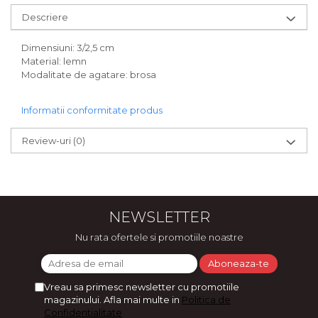
Bijuterii
Descriere
CERCEI ZAMAC
Ateliere - planse cu nisip colorat
Dimensiuni: 3/2,5 cm
Material: lemn
Modalitate de agatare: brosa
Informatii conformitate produs
Review-uri
(0)
NEWSLETTER
Nu rata ofertele si promotiile noastre
Vreau sa primesc newsletter cu promotiile
magazinului. Afla mai multe in
Politica de
Confidentialitate