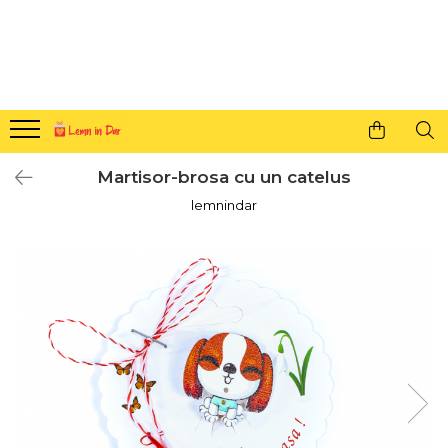
Cadouri personalizate pentru tine si cei dragi
Agende din lemn
Agende 10x10
Agende A5
Martisor-brosa cu un catelus
Semne de carte
lemnindar
Decoratiuni Craciun
Decoratiuni cu nume
Decoratiuni cu lumina
Decoratiuni pentru cei dragi
Decoratiuni cu peisaje de iarna
Sosete de Craciun
Magneti de Craciun
Jucarii din lemn
Cercei din lemn