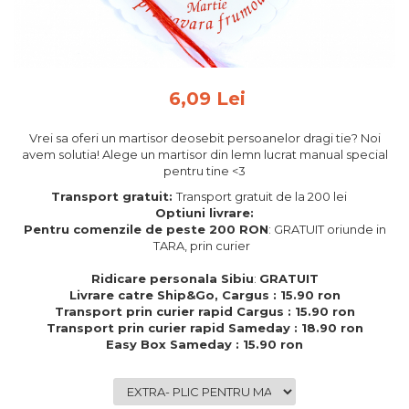
Feng Shui
Tablouri personalizate
IQ Puzzle
6,09 Lei
Diplome si Plachete
Insigne
Vrei sa oferi un martisor deosebit persoanelor dragi tie? Noi
avem solutia! Alege un martisor din lemn lucrat manual special
Felicitari din lemn
pentru tine <3
Felicitari pentru cei dragi
Transport gratuit:
Transport gratuit de la 200 lei
Felicitari cu model
Optiuni livrare:
Pentru comenzile de peste 200 RON
: GRATUIT oriunde in
Rame foto din lemn
TARA, prin curier
Camion din lemn
Ridicare personala Sibiu
:
GRATUIT
Aromaterapie
Livrare catre Ship&Go, Cargus : 15.90 ron
Transport prin curier rapid Cargus : 15.90 ron
Papioane din lemn
Transport prin curier rapid Sameday : 18.90 ron
Easy Box Sameday : 15.90 ron
Decoratiuni pentru casa
Genti si portofele barbati din
piele naturala