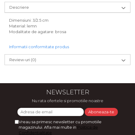
Bijuterii
Descriere
CERCEI ZAMAC
Ateliere - planse cu nisip colorat
Dimensiuni: 3/2.5 cm
Material: lemn
Modalitate de agatare: brosa
Informatii conformitate produs
Review-uri
(0)
NEWSLETTER
Nu rata ofertele si promotiile noastre
Vreau sa primesc newsletter cu promotiile
magazinului. Afla mai multe in
Politica de
Confidentialitate